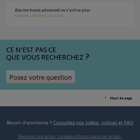
Alarme home advanced ne s'active plus
8
réponses
SÉCURITÉ
il y a 3 jours
CE N'EST PAS CE
QUE VOUS RECHERCHEZ
Posez votre question
Haut de page
Besoin d’assistance ?
Consultez nos vidéos, notices et FAQ
Recevez nos actus, conseils et bons plans par email !