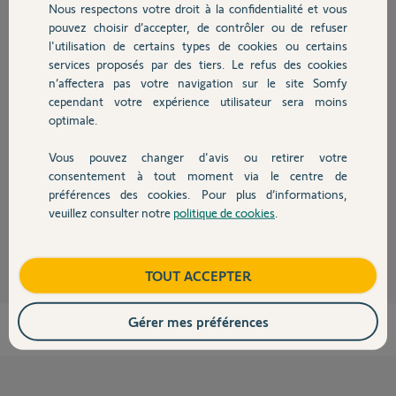
Charles
Nous respectons votre droit à la confidentialité et vous
Chauffage
il y a plus de 2 ans
pouvez choisir d’accepter, de contrôler ou de refuser
Participer au fil de discussion
l'utilisation de certains types de cookies ou certains
services proposés par des tiers. Le refus des cookies
Autres produits
n’affectera pas votre navigation sur le site Somfy
cependant votre expérience utilisateur sera moins
Réponses
optimale.
Vous pouvez changer d'avis ou retirer votre
Devis avec un pro
Bonjour Charles
consentement à tout moment via le centre de
Il faut réinitialiser tous les badges en votre possession.
préférences des cookies. Pour plus d’informations,
veuillez consulter notre
politique de cookies
.
Contact
JACKY M.
il y a plus de 2 ans
Boutique
TOUT ACCEPTER
Gérer mes préférences