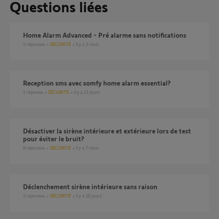
Questions liées
Home Alarm Advanced - Pré alarme sans notifications
5
réponses
SÉCURITÉ
il y a 3 mois
reception sms avec somfy home alarm essential?
1
réponse
SÉCURITÉ
il y a 21 jours
Désactiver la sirène intérieure et extérieure lors de test
pour éviter le bruit?
8
réponses
SÉCURITÉ
il y a 7 mois
Déclenchement sirène intérieure sans raison
2
réponses
SÉCURITÉ
il y a 26 jours