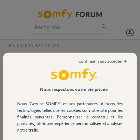
Particuliers
Professionnels
Forum
LES SUJETS SÉCURITÉ
Volet
Notifications en boucle désactivation
Continuer sans accepter →
Sirene intérieur Home Alarme Essential
Portail
Bonjour,
Ce matin lorque j'ai désactivé mon Alarme Essential avec mon Badge
Garage
Version 245.0.0 (une impulsion sur la touche avec voyant), la
Nous respectons votre vie privée
notification de désactivation sur la sirène s'est mise en boucle
répétée..Aucun problème constaté sur le badge, pas de touche
Nous (Groupe SOMFY) et nos partenaires utilisons des
Sécurité
bloquée ?
technologies telles que les cookies sur notre site pour les
Comment corriger ce problème et qu'est-ce qui peut générer ce
finalités suivantes: Personnaliser le contenu et les
dysfonctionnement.
publicités, offrir une expérience personnalisée et analyser
Domotique
Merci pour votre aide à ce sujet.
notre trafic.