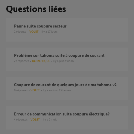
Questions liées
panne suite coupure secteur
1
réponse
VOLET
il y a 17 jours
Problème sur tahoma suite à coupure de courant
22
réponses
DOMOTIQUE
il y a plus d'un an
Coupure de courant de quelques jours de ma tahoma v2
0
réponses
VOLET
il y a environ 15 heures
Erreur de communication suite coupure électrique?
4
réponses
VOLET
il y a 5 mois