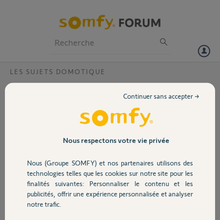
Particuliers
Professionnels
Forum
LES SUJETS DOMOTIQUE
Volet
Probleme suite coupure de courant ?
Continuer sans accepter →
Bonjour,
Portail
Bonjour,
Suite à des coupures de courant ma tahoma switch clignite orange et
Garage
Nous respectons votre vie privée
rouge.
quand je la met en mode connexion (voyant bleu clignotant) elle ne
Nous (Groupe SOMFY) et nos partenaires utilisons des
détecte aucun raison wifi
Sécurité
technologies telles que les cookies sur notre site pour les
malgres avoir suivi la procédure de Mr Jean-Luc B le problème est
finalités suivantes: Personnaliser le contenu et les
toujours présent.
publicités, offrir une expérience personnalisée et analyser
au cas ou je vous mais mon pin : 2016-4624-9125.
Domotique
notre trafic.
Je vous remercie par avance pour votre aide.
Bonne journée