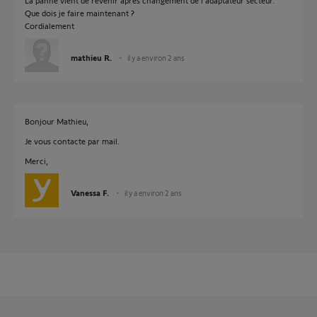
La panne vient de revenir après changement de l’adaptateur secteur.
Que dois je faire maintenant ?
Cordialement
mathieu R.
il y a environ 2 ans
Bonjour Mathieu,
Je vous contacte par mail.
Merci,
Vanessa F.
il y a environ 2 ans