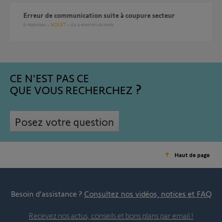
erreur de communication suite à coupure secteur
4
réponses
VOLET
il y a environ un mois
CE N'EST PAS CE
QUE VOUS RECHERCHEZ
Posez votre question
Haut de page
Besoin d’assistance ?
Consultez nos vidéos, notices et FAQ
Recevez nos actus, conseils et bons plans par email !