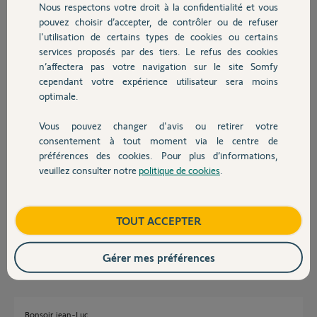
Nous respectons votre droit à la confidentialité et vous
Chauffage
Merci,
pouvez choisir d’accepter, de contrôler ou de refuser
l'utilisation de certains types de cookies ou certains
mathieu R.
services proposés par des tiers. Le refus des cookies
Autres produits
il y a environ 2 ans
n’affectera pas votre navigation sur le site Somfy
cependant votre expérience utilisateur sera moins
optimale.
Réponses
Vous pouvez changer d'avis ou retirer votre
Devis avec un pro
consentement à tout moment via le centre de
préférences des cookies. Pour plus d’informations,
Bonjour
veuillez consulter notre
politique de cookies
.
Contact
Quelle procédure de ma part avez-vous suivi ?
Remplacez l'adaptateur électrique.
Boutique
TOUT ACCEPTER
Bonne journée !
Jean-Luc B.
il y a environ 2 ans
Gérer mes préférences
Bonsoir jean-Luc,