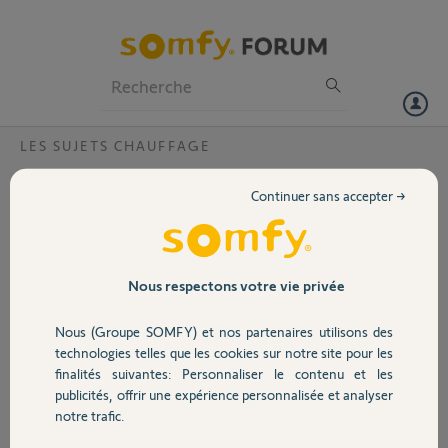
Particuliers
Professionnels
Forum
LES SUJETS CHAUFFAGE
Volet
Correspondance bornier thermostat
Continuer sans accepter →
chappee avec bornier thermostat
Portail
connectée filaire V2
Bonjour,
Garage
Nous respectons votre vie privée
Je possède un plancher
chauffant hydraulique,
alimenté par une
Nous (Groupe SOMFY) et nos partenaires utilisons des
Sécurité
chaudière à gaz Chappee
technologies telles que les cookies sur notre site pour les
INITIA + HTE.
finalités suivantes: Personnaliser le contenu et les
J'ai fait l'acquisition d'un
publicités, offrir une expérience personnalisée et analyser
Domotique
thermostat connecté
notre trafic.
filaire V2 (Réf. 1870774).
Le bornier du