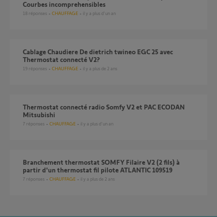
Courbes incomprehensibles
18
réponses
CHAUFFAGE
il y a plus d'un an
Cablage Chaudiere De dietrich twineo EGC 25 avec
Thermostat connecté V2?
19
réponses
CHAUFFAGE
il y a plus de 2 ans
Thermostat connecté radio Somfy V2 et PAC ECODAN
Mitsubishi
7
réponses
CHAUFFAGE
il y a plus d'un an
Branchement thermostat SOMFY Filaire V2 (2 fils) à
partir d'un thermostat fil pilote ATLANTIC 109519
7
réponses
CHAUFFAGE
il y a plus de 2 ans