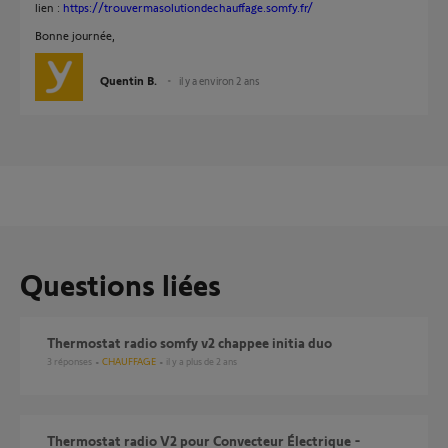
lien :
https://trouvermasolutiondechauffage.somfy.fr/
Bonne journée,
Quentin B.
il y a environ 2 ans
Questions liées
Thermostat radio somfy v2 chappee initia duo
3
réponses
CHAUFFAGE
il y a plus de 2 ans
Thermostat radio V2 pour Convecteur Électrique -