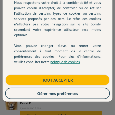
Nous respectons votre droit à la confidentialité et vous
Chauffage
Thermostat chappee
pouvez choisir d’accepter, de contrôler ou de refuser
avec inscriptions 1,2,3
l'utilisation de certains types de cookies ou certains
est branché à 3 fils
services proposés par des tiers. Le refus des cookies
Autres produits
provenant de la chaudière relié au bornier M2.
n’affectera pas votre navigation sur le site Somfy
1 pour le jaune et vert, 2 pour le bleu et 3 pour le rouge.
cependant votre expérience utilisateur sera moins
À quoi correspondent ces inscriptions par rapport aux inscriptions
optimale.
NO, COM, P et N du thermostat SOMFY.
Je précise, que la chaudière est reliée à une sonde extérieure.
Vous pouvez changer d'avis ou retirer votre
Je vous remercie pour votre aide.
Devis avec un pro
consentement à tout moment via le centre de
Bien cordialement !
préférences des cookies. Pour plus d’informations,
Merci
Pp
veuillez consulter notre
politique de cookies
.
Contact
Boutique
TOUT ACCEPTER
Gérer mes préférences
Pascal P.
il y a environ 2 ans