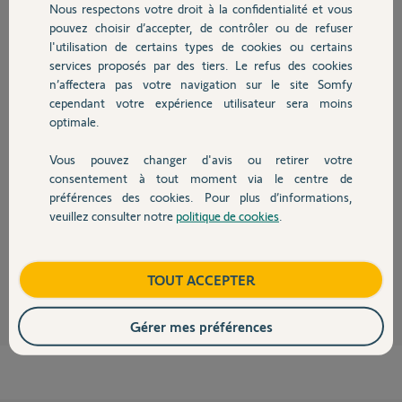
Nous respectons votre droit à la confidentialité et vous
Chauffage
Participer au fil de discussion
pouvez choisir d’accepter, de contrôler ou de refuser
l'utilisation de certains types de cookies ou certains
services proposés par des tiers. Le refus des cookies
Autres produits
n’affectera pas votre navigation sur le site Somfy
Réponses
cependant votre expérience utilisateur sera moins
optimale.
Bonjour Thibault,
Vous pouvez changer d'avis ou retirer votre
Devis avec un pro
consentement à tout moment via le centre de
Votre moteur de store doit déjà être remis à zéro.
préférences des cookies. Pour plus d’informations,
Avez-vous essayé de le programmer comme si c'était un moteur neuf ?
veuillez consulter notre
politique de cookies
.
Contact
Bonne journée,
Quentin B.
il y a environ 2 ans
Boutique
TOUT ACCEPTER
Gérer mes préférences