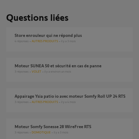
Questions liées
Store enrouleur qui ne répond plus
4
réponses
AUTRES PRODUITS
il y a 3 mois
Moteur SUNEA 50 et sécurité en cas de panne
3
réponses
VOLET
il y a environ un mois
Appairage Ysia patio io avec moteur Somfy Roll UP 24 RTS
3
réponses
AUTRES PRODUITS
il y a 4 mois
Moteur Somfy Sonesse 28 WireFree RTS
3
réponses
DOMOTIQUE
il y a 3 mois