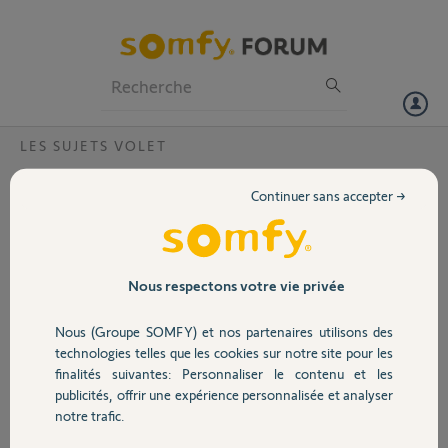
Particuliers
Professionnels
Forum
LES SUJETS VOLET
Volet
Moteur store intérieur ne fonctionne pas
Continuer sans accepter →
mais reçois les informations
Portail
Bonjour,
Le store intérieur de mon client ne fonctionne pas , après avoir
Garage
effectué une réinitialisation de la motorisation le moteur ne me
Nous respectons votre vie privée
confirme pas la réinitialisation par contre lors de l'appairage d'une
télécommande me moteur fait contact mais ne fait pas descendre le
Nous (Groupe SOMFY) et nos partenaires utilisons des
Sécurité
rideau
technologies telles que les cookies sur notre site pour les
finalités suivantes: Personnaliser le contenu et les
Merci,
publicités, offrir une expérience personnalisée et analyser
Domotique
notre trafic.
Thibault C.
il y a environ 2 ans