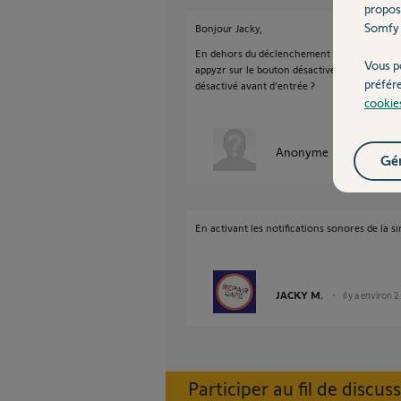
propos
Somfy 
Bonjour Jacky,
En dehors du déclenchement automatique, ce q
Vous p
appyzr sur le bouton désactiver dé l’alarme ,
préfér
désactivé avant d’entrée ?
cookie
Anonyme
il y a environ
Gér
En activant les notifications sonores de la si
JACKY M.
il y a environ 2
Participer au fil de discus