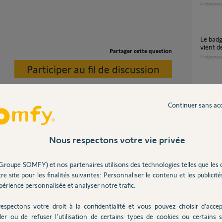
4
réponse
Le badge désactive l’alarme alors que l’on
vient de
Partager cette question
5
réponse
Participer au fil de discussion
Badge alarme clignotant et fonctionnant mal
?
Continuer sans ac
1
réponse
Link uniquement.
Pourquoi mes 2 badges Somfy ne
est activé. Son Bluetooth envoie au Link son
fonctio
Nous respectons votre vie privée
on qu'il doit faire.
6
réponse
 entrez par la porte d'entrée avec le badge, il
Problème Alarme fantôme dans Somfy
Groupe SOMFY) et nos partenaires utilisons des technologies telles que les 
Protect
re site pour les finalités suivantes: Personnaliser le contenu et les publicités
7
réponse
érience personnalisée et analyser notre trafic.
 ans
espectons votre droit à la confidentialité et vous pouvez choisir d’accep
ler ou de refuser l'utilisation de certains types de cookies ou certains s