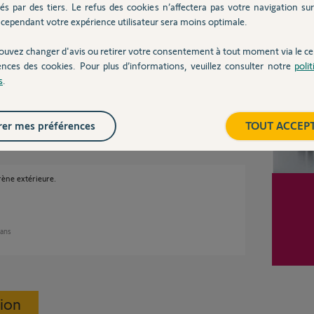
és par des tiers. Le refus des cookies n’affectera pas votre navigation sur 
cependant votre expérience utilisateur sera moins optimale.
Inter
ue je voulais dire c’est que si mon fils
ouvez changer d'avis ou retirer votre consentement à tout moment via le ce
 coment mon fils c’est que l’alarme a bien été
ences des cookies. Pour plus d’informations, veuillez consulter notre
poli
s
.
 2 ans
er mes préférences
TOUT ACCEP
rène extérieure.
 ans
sion