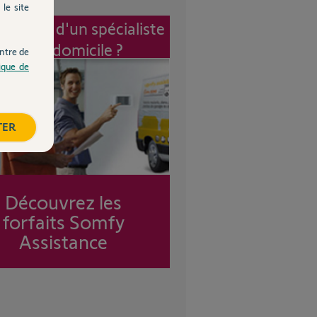
le site
vention d'un spécialiste
à mon domicile ?
ntre de
tique de
TER
Découvrez les
forfaits Somfy
Assistance