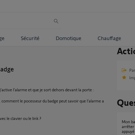
ge
Sécurité
Domotique
Chauffage
Acti
badge
Par
Im
j’active l’alarme et que je sort dehors devant la porte :
Ques
e , comment le pocesseur du badge peut savoir que l’alarme a
 le clavier ou le link ?
Mon badge est inopérant quand je veux
arrêter
appuyé 