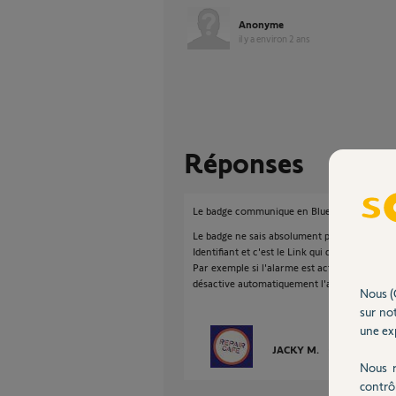
Anonyme
il y a environ 2 ans
Réponses
Le badge communique en Bluetooth avec le 
Le badge ne sais absolument pas si l'alarme 
Identifiant et c'est le Link qui détermine l'acti
Par exemple si l'alarme est activé et que vous
désactive automatiquement l'alarme.
Nous (
sur not
une exp
JACKY M.
il y a environ 2
Nous r
contrô