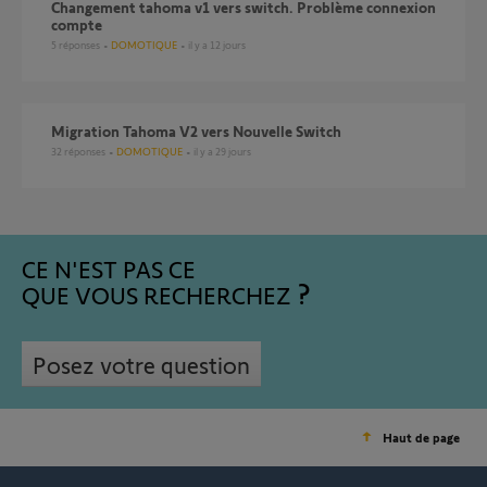
Changement tahoma v1 vers switch. Problème connexion
compte
5
réponses
DOMOTIQUE
il y a 12 jours
Migration Tahoma V2 vers Nouvelle Switch
32
réponses
DOMOTIQUE
il y a 29 jours
CE N'EST PAS CE
QUE VOUS RECHERCHEZ
Posez votre question
Haut de page