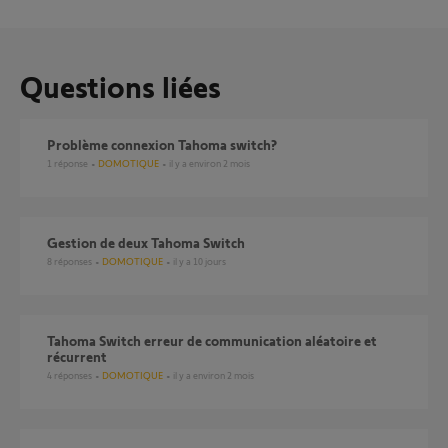
Questions liées
problème connexion Tahoma switch?
1
réponse
DOMOTIQUE
il y a environ 2 mois
Gestion de deux Tahoma Switch
8
réponses
DOMOTIQUE
il y a 10 jours
Tahoma Switch erreur de communication aléatoire et
récurrent
4
réponses
DOMOTIQUE
il y a environ 2 mois