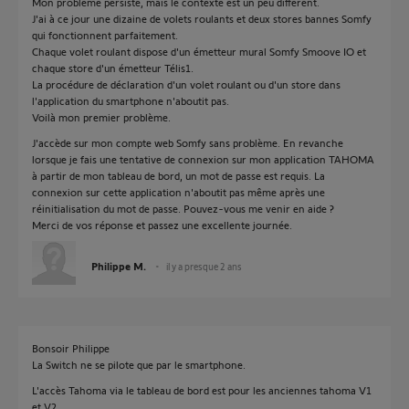
Mon problème persiste, mais le contexte est un peu différent.
J'ai à ce jour une dizaine de volets roulants et deux stores bannes Somfy
qui fonctionnent parfaitement.
Chaque volet roulant dispose d'un émetteur mural Somfy Smoove IO et
chaque store d'un émetteur Télis1.
La procédure de déclaration d'un volet roulant ou d'un store dans
l'application du smartphone n'aboutit pas.
Voilà mon premier problème.
J'accède sur mon compte web Somfy sans problème. En revanche
lorsque je fais une tentative de connexion sur mon application TAHOMA
à partir de mon tableau de bord, un mot de passe est requis. La
connexion sur cette application n'aboutit pas même après une
réinitialisation du mot de passe. Pouvez-vous me venir en aide ?
Merci de vos réponse et passez une excellente journée.
Philippe M.
il y a presque 2 ans
Bonsoir Philippe
La Switch ne se pilote que par le smartphone.
L'accès Tahoma via le tableau de bord est pour les anciennes tahoma V1
et V2