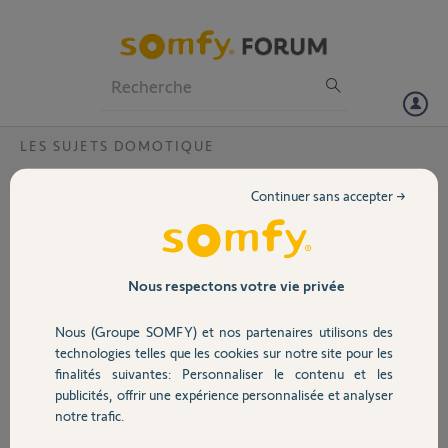
Particuliers
Professionnels
Forum
LES SUJETS DOMOTIQUE
Volet
PB connexion Tahoma Switch
Continuer sans accepter →
Bonjour ,
Portail
je viens d’acquérir une box Somfy Switch. Je
me suis connecté une première fois sans
difficulté.
Garage
Nous respectons votre vie privée
J'ai deux problèmes :
1- je ne parviens pas à associer ma
Nous (Groupe SOMFY) et nos partenaires utilisons des
télécommande centralisée à ma box. Celle-
Sécurité
technologies telles que les cookies sur notre site pour les
ci se déconnecte (le voyant rouge s'allume).
finalités suivantes: Personnaliser le contenu et les
2- depuis je ne parviens plus à me connecter
publicités, offrir une expérience personnalisée et analyser
à la box. Lorsque je tente de me
Domotique
notre trafic.
reconnecter, après une resynchronisation,
l'application de mon smartphone affiche le