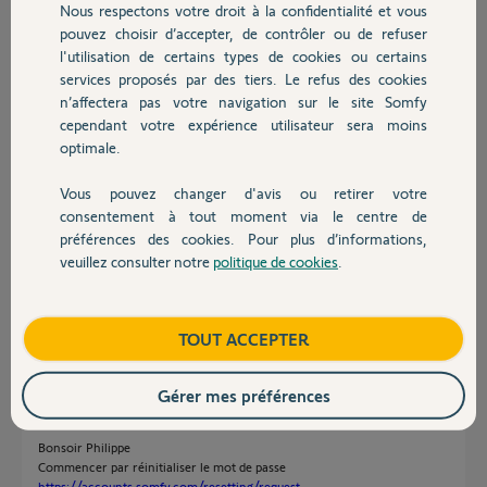
Nous respectons votre droit à la confidentialité et vous
message suivant :
Chauffage
pouvez choisir d’accepter, de contrôler ou de refuser
"Pour des raisons de sécurité, après 10 tentatives erronées vous
l'utilisation de certains types de cookies ou certains
devez attendre 5 min avant de réessayer".
services proposés par des tiers. Le refus des cookies
Autres produits
n’affectera pas votre navigation sur le site Somfy
Pouvez-vous m'aider à me reconnecter et à associer ma
cependant votre expérience utilisateur sera moins
télécommande à la box.
optimale.
Merci d'avance de votre aide.
Vous pouvez changer d'avis ou retirer votre
PS : en fichier joint une image de la télécommande en question dont
Devis avec un pro
consentement à tout moment via le centre de
je ne connais pas le modèle ou le type.
préférences des cookies. Pour plus d’informations,
veuillez consulter notre
politique de cookies
.
Philippe M.
Contact
il y a environ 2 ans
Boutique
TOUT ACCEPTER
Réponses
Gérer mes préférences
Bonsoir Philippe
Commencer par réinitialiser le mot de passe
https://accounts.somfy.com/resetting/request