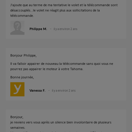
J'ajoute que au terme de ma tentative le volet et la télécommande sont
désaccouplés...le volet ne réagit plus aux sollicitations de la
télécommande.
Philippe M.
il y a environ 2 ans
Bonjour Philippe,
Il va falloir appairer de nouveau la télécommande sans quoi vous ne
pourrez pas appairer le moteur à votre Tahoma.
Bonne journée,
Vanessa F.
il y a environ 2 ans
Bonjour,
je reviens vers vous après un silence bien involontaire de plusieurs
semaines.