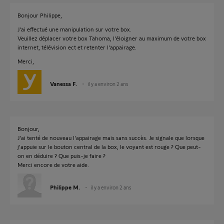
Bonjour Philippe,
J'ai effectué une manipulation sur votre box.
Veuillez déplacer votre box Tahoma, l'éloigner au maximum de votre box
internet, télévision ect et retenter l'appairage.
Merci,
Vanessa F.
il y a environ 2 ans
Bonjour,
J'ai tenté de nouveau l'appairage mais sans succès. Je signale que lorsque
j'appuie sur le bouton central de la box, le voyant est rouge ? Que peut-
on en déduire ? Que puis-je faire ?
Merci encore de votre aide.
Philippe M.
il y a environ 2 ans