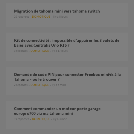
Migration de tahoma mini vers tahoma switch
10
réponses
DOMOTIQUE
il y a 8 jours
Kit de connectivité : impossible d’appairer les 3 volets de
baies avec Centralis Uno RTS ?
3
réponses
DOMOTIQUE
il y a 17 jours
Demande de code PIN pour connecter Freebox mini4k à la
Tahoma - où le trouver ?
2
réponses
DOMOTIQUE
il y a 6 mois
Comment commander un moteur porte garage
europro700 via ma tahoma mini
19
réponses
DOMOTIQUE
il y a 3 mois