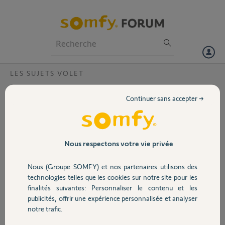
Particuliers
Professionnels
Forum
LES SUJETS VOLET
Volet
Connexion tahoma mini
Continuer sans accepter →
Bonjour,
Portail
Merci,
Garage
Nous respectons votre vie privée
Pascal A.
il y a environ 2 ans
Nous (Groupe SOMFY) et nos partenaires utilisons des
Sécurité
Participer au fil de discussion
technologies telles que les cookies sur notre site pour les
finalités suivantes: Personnaliser le contenu et les
publicités, offrir une expérience personnalisée et analyser
Domotique
notre trafic.
Réponses