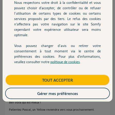
Nous respectons votre droit à la confidentialité et vous
Chauffage
pouvez choisir d’accepter, de contrôler ou de refuser
Et bien merci également d'avoir pris le temps de venir nous rendre visite
l'utilisation de certains types de cookies ou certains
!
services proposés par des tiers. Le refus des cookies
Autres produits
n’affectera pas votre navigation sur le site Somfy
Bonne journée !
cependant votre expérience utilisateur sera moins
optimale.
Jean-Luc B.
il y a environ 2 ans
Vous pouvez changer d'avis ou retirer votre
Devis avec un pro
consentement à tout moment via le centre de
préférences des cookies. Pour plus d’informations,
Bonjour ma box 2102-4710-4784 ne se connecte pas car déjà relier à un
veuillez consulter notre
politique de cookies
.
compte . Cette box m a été donné par un amis qui l a enlevé de son
Contact
compte ?
Boutique
Pascal A.
TOUT ACCEPTER
il y a environ 2 ans
Gérer mes préférences
Ben voilà qui est mieux !
Patientez Pascal, un Yellow reviendra vers vous prochainement.