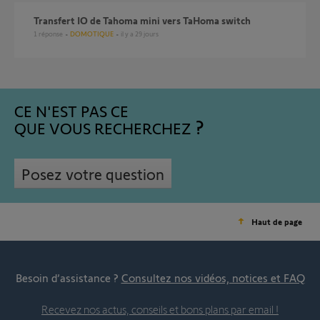
Transfert IO de Tahoma mini vers TaHoma switch
1
réponse
DOMOTIQUE
il y a 29 jours
CE N'EST PAS CE
QUE VOUS RECHERCHEZ
Posez votre question
Haut de page
Besoin d’assistance ?
Consultez nos vidéos, notices et FAQ
Recevez nos actus, conseils et bons plans par email !