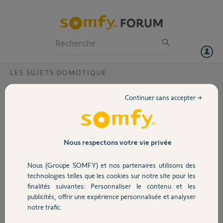
Particuliers
Professionnels
Forum
LES SUJETS DOMOTIQUE
Volet
Possible de réinitialiser box connexoon
Continuer sans accepter →
Bonjour,
Portail
Je n'arrive plus à connecter ma box connexoon suite à un
déménagement. J'ai un message qui me dit qu'elle est déjà
Garage
Nous respectons votre vie privée
enregistrée, possible de faire le nécessaire ? Code pin 0827-0988-
8384
Nous (Groupe SOMFY) et nos partenaires utilisons des
Sécurité
Merci,
technologies telles que les cookies sur notre site pour les
finalités suivantes: Personnaliser le contenu et les
publicités, offrir une expérience personnalisée et analyser
Christopher F.
Domotique
notre trafic.
il y a environ 2 ans
Participer au fil de discussion