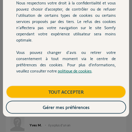
Nous respectons votre droit à la confidentialité et vous
Chauffage
pouvez choisir d’accepter, de contrôler ou de refuser
l'utilisation de certains types de cookies ou certains
Réponses
services proposés par des tiers. Le refus des cookies
Autres produits
n’affectera pas votre navigation sur le site Somfy
cependant votre expérience utilisateur sera moins
optimale.
bonjour,
Même problème pour moi je n'ai pas encore trouvé de solution
Vous pouvez changer d'avis ou retirer votre
Devis avec un pro
consentement à tout moment via le centre de
pierre L.
il y a presque 2 ans
préférences des cookies. Pour plus d’informations,
veuillez consulter notre
politique de cookies
.
Contact
Bonjour pouvez vous reinitialiser ma.box connexoon
Boutique
TOUT ACCEPTER
0812 5796 5663
Merci
Gérer mes préférences
Yves Martin
Yves M.
il y a plus d'un an