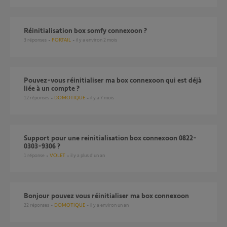
Réinitialisation box somfy connexoon ?
3
réponses
PORTAIL
il y a environ 2 mois
Pouvez-vous réinitialiser ma box connexoon qui est déjà
liée à un compte ?
12
réponses
DOMOTIQUE
il y a 7 mois
Support pour une reinitialisation box connexoon 0822-
0303-9306 ?
1
réponse
VOLET
il y a plus d'un an
Bonjour pouvez vous réinitialiser ma box connexoon
22
réponses
DOMOTIQUE
il y a environ un an