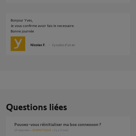
Bonjour Yves,
Je vous confirme avoir fais le necessaire.
Bonne journée
Nicolas F.
il y a plus d'un an
Questions liées
Pouvez-vous réinitialiser ma box connexoon ?
16
réponses
DOMOTIQUE
il y a 3 mois