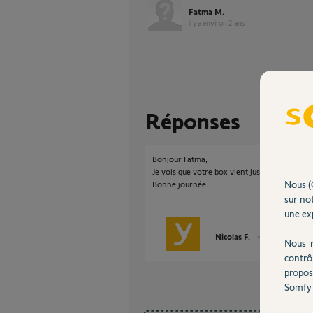
Fatma M.
il y a environ 2 ans
Réponses
Bonjour Fatma,
Je vois que votre box vient juste d'etre réact
Nous (
Bonne journée.
sur not
une exp
Nicolas F.
il y a environ 2
Nous r
contrô
propos
Somfy 