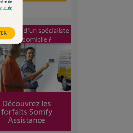
ntre de
tique de
vention d'un spécialiste
TER
à mon domicile ?
Découvrez les
forfaits Somfy
Assistance