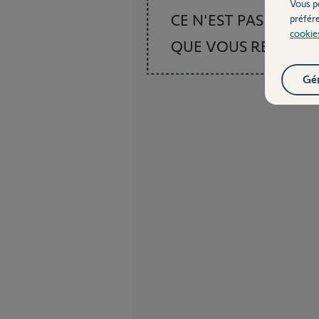
Vous p
CE N'EST PAS CE
préfér
cookie
QUE VOUS RECHER
Gér