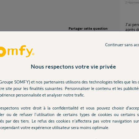
2
réponse
J'ai perdu mes accès à mon compte Tahoma
Partager cette question
après d
20
répons
Participer au fil de discussion
Continuer sans ac
Accès au compte principal sur TaHoma
impossi
Nous respectons votre vie privée
2
réponse
ivé.
Groupe SOMFY) et nos partenaires utilisons des technologies telles que les 
re site pour les finalités suivantes: Personnaliser le contenu et les publicités
Suppr
érience personnalisée et analyser notre trafic.
28
répons
 ans
espectons votre droit à la confidentialité et vous pouvez choisir d’accep
ler ou de refuser l'utilisation de certains types de cookies ou certains s
Changement de compte TaHoma V2 entre
és par des tiers. Le refus des cookies n’affectera pas votre navigation sur 
l'ancie
cependant votre expérience utilisateur sera moins optimale.
75
répons