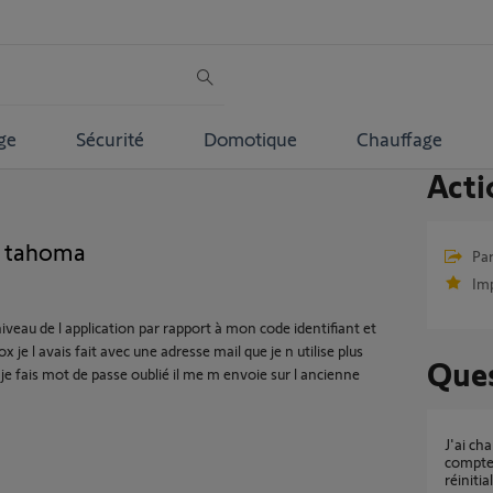
ge
Sécurité
Domotique
Chauffage
Acti
e tahoma
Par
Im
niveau de l application par rapport à mon code identifiant et
x je l avais fait avec une adresse mail que je n utilise plus
Ques
je fais mot de passe oublié il me m envoie sur l ancienne
J'ai changé d'e-mail et n'ai plus accès à mon
compte
réiniti