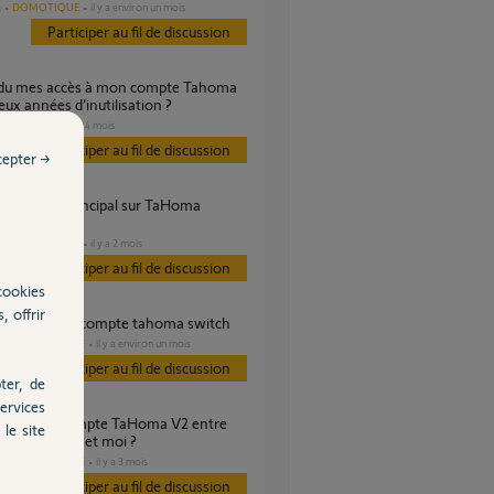
DOMOTIQUE
il y a environ un mois
s
Participer au fil de discussion
eux années d’inutilisation ?
VOLET
il y a 4 mois
es
Participer au fil de discussion
cepter →
ble
DOMOTIQUE
il y a 2 mois
s
Participer au fil de discussion
cookies
, offrir
ession ancien compte tahoma switch
DOMOTIQUE
il y a environ un mois
es
Participer au fil de discussion
ter, de
ervices
le site
n propriétaire et moi ?
DOMOTIQUE
il y a 3 mois
es
Participer au fil de discussion