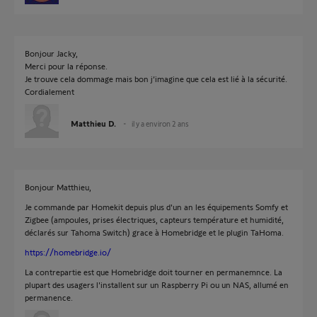
Bonjour Jacky,
Merci pour la réponse.
Je trouve cela dommage mais bon j’imagine que cela est lié à la sécurité.
Cordialement
Matthieu D.
il y a environ 2 ans
Bonjour Matthieu,
Je commande par Homekit depuis plus d'un an les équipements Somfy et
Zigbee (ampoules, prises électriques, capteurs température et humidité,
déclarés sur Tahoma Switch) grace à Homebridge et le plugin TaHoma.
https://homebridge.io/
La contrepartie est que Homebridge doit tourner en permanemnce. La
plupart des usagers l'installent sur un Raspberry Pi ou un NAS, allumé en
permanence.