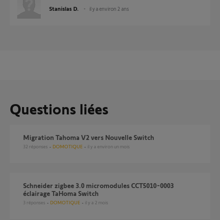
Stanislas D.
il y a environ 2 ans
Questions liées
Migration Tahoma V2 vers Nouvelle Switch
32
réponses
DOMOTIQUE
il y a environ un mois
Schneider zigbee 3.0 micromodules CCT5010-0003
éclairage TaHoma Switch
3
réponses
DOMOTIQUE
il y a 2 mois