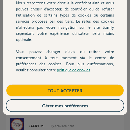
Nous respectons votre droit à la confidentialité et vous
Sinon je me séparerais à regret de mon boîtier.
Chauffage
pouvez choisir d’accepter, de contrôler ou de refuser
Je vous remercie.
l'utilisation de certains types de cookies ou certains
Cordialement.
services proposés par des tiers. Le refus des cookies
Autres produits
n’affectera pas votre navigation sur le site Somfy
Merci,
cependant votre expérience utilisateur sera moins
optimale.
Matthieu D.
il y a environ 2 ans
Vous pouvez changer d'avis ou retirer votre
Devis avec un pro
Participer au fil de discussion
consentement à tout moment via le centre de
préférences des cookies. Pour plus d’informations,
veuillez consulter notre
politique de cookies
.
Contact
Réponses
Boutique
TOUT ACCEPTER
Bonjour Matthieu
Gérer mes préférences
La compatibilité Somfy Homekit se limite a la liste suivante
https://service.somfy.com/downloads/fr_v5/fiche-partenair...
JACKY M.
il y a environ 2 ans