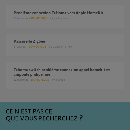
Problème connexion TaHoma vers Apple HomeKit
19
réponses
DOMOTIQUE
il y a 27 jours
Passerelle Zigbee
1
réponse
DOMOTIQUE
il y a environ 2 mois
Tahoma switch problème connexion appel homekit et
ampoule philipe hue
12
réponses
DOMOTIQUE
il y a 4 mois
CE N'EST PAS CE
QUE VOUS RECHERCHEZ