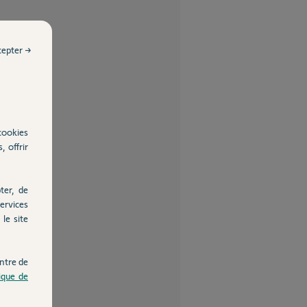
cepter →
cookies
, offrir
ter, de
ervices
le site
ntre de
tique de