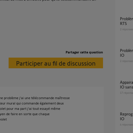
Problème avec 2 télécommandes Smoove
RTS
2
réponse
Problème avec la Tahoma et Smoove Origin
Partager cette question
IO
Participer au fil de discussion
2
réponse
Appairage Tahoma switch avec Volet roulant
IO sans
17
répons
ême problème j'ai une télécommande maîtresse
upteur mural qui commande également deux
olet pour ma part j'ai tout essayé même
Reprogrammation télécommande Smoove
yen de faire en sorte que chaque
IO
volet
4
réponse