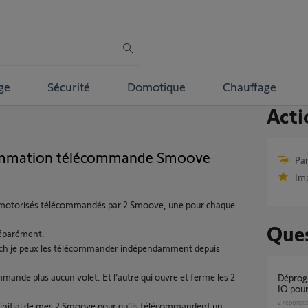
ge
Sécurité
Domotique
Chauffage
Acti
rammation télécommande Smoove
Par
Im
ts motorisés télécommandés par 2 Smoove, une pour chaque
Ques
séparément.
itch je peux les télécommander indépendamment depuis
mande plus aucun volet. Et l’autre qui ouvre et ferme les 2
Déprogrammation journalière télécommande
IO pour
2
réponse
nitial de mes 2 Smoove pour qu’ils télécommandent un