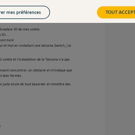
sont sans fil sur batterie et je ne sais pas si je
er mes préférences
TOUT ACCEP
élécommandés, j'ai peur de mettre le bazar sur
récepteur IO de mes volets.
 IO....
ont livré.
uoi et moi en installant une tahoma Switch, j'ai
2 volets et l'installation de la Tahoma n'a pas
ensent rencontrer un obstacle et m'indique que
nt bien fermés.
ai juste envie de tout bazarder et remettre des
s