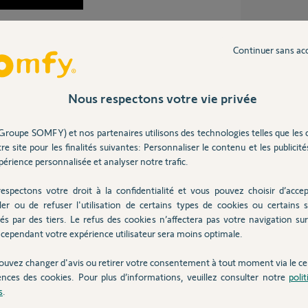
.
fais les même manips que cité précédemment.
Continuer sans ac
 sera pas impacté par les manips que l'ont fera
Nous respectons votre vie privée
vec une télécommande centralisé groupé la
test une fois tout reconfiguré et rebelotte je me
ferme 2 volets au lieu du siens, du coup je vais
Groupe SOMFY) et nos partenaires utilisons des technologies telles que les 
connectivité à 68 euros, l'avantage c'est que
l (pour les plus récentes) est à scanner pour
re site pour les finalités suivantes: Personnaliser le contenu et les publicités
vec la programmation au risque de tout faire
érience personnalisée et analyser notre trafic.
espectons votre droit à la confidentialité et vous pouvez choisir d’accep
ler ou de refuser l'utilisation de certains types de cookies ou certains s
és par des tiers. Le refus des cookies n’affectera pas votre navigation sur 
cependant votre expérience utilisateur sera moins optimale.
ouvez changer d'avis ou retirer votre consentement à tout moment via le ce
ences des cookies. Pour plus d’informations, veuillez consulter notre
poli
s
.