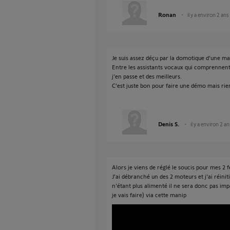
Ronan
il y a environ 2 ans
Je suis assez déçu par la domotique d’une m
Entre les assistants vocaux qui comprennent
j’en passe et des meilleurs.
C’est juste bon pour faire une démo mais rien
Denis S.
il y a environ 2 an
Alors je viens de réglé le soucis pour mes 2 f
J'ai débranché un des 2 moteurs et j'ai réinit
n'étant plus alimenté il ne sera donc pas im
je vais faire) via cette manip