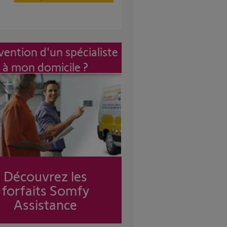
vention d'un spécialiste
à mon domicile ?
Découvrez les
forfaits Somfy
Assistance