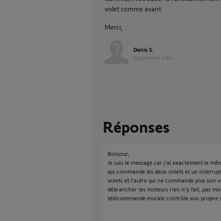
volet comme avant.
Merci,
Denis S.
il y a environ 2 ans
Réponses
Bonjour,
Je suis le message car j'ai exactement le m
qui commande les deux volets et un interr
volets et l'autre qui ne commande plus son v
débrancher les moteurs rien n'y fait, pas mo
télécommande murale contrôle son propre 