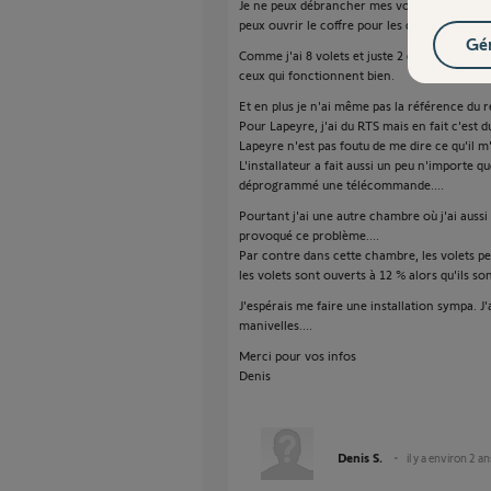
Je ne peux débrancher mes volets roulants; ils 
peux ouvrir le coffre pour les déconnecter ?
Gér
Comme j'ai 8 volets et juste 2 qui sont mal t
ceux qui fonctionnent bien.
Et en plus je n'ai même pas la référence du 
Pour Lapeyre, j'ai du RTS mais en fait c'est du
Lapeyre n'est pas foutu de me dire ce qu'il m'
L'installateur a fait aussi un peu n'importe q
déprogrammé une télécommande....
Pourtant j'ai une autre chambre où j'ai aussi 
provoqué ce problème....
Par contre dans cette chambre, les volets p
les volets sont ouverts à 12 % alors qu'ils so
J'espérais me faire une installation sympa. J'
manivelles....
Merci pour vos infos
Denis
Denis S.
il y a environ 2 an