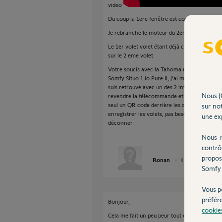
video
Du coup la 1ere fenêtre est configurer au top
Je rebranche le moteur du 2eme volet et je 
Le 1er volet volet étant déjà configuré, il ne
sur le 2 eme volet.
Votre soucis avec la Tahoma m'est arrivé a
Somfy Situo 1 io Pure II, j'ai même refait le 
suis retrouvé avec un des 2 interrupteurs qui 
Nous (
revendre la télécommande et prendre la Box 
seul un QR code derrière les commandes mura
sur not
enregistrer les volets, pas besoin de jouer a
une exp
déconner.
Nous r
contrô
propos
Ronan
il y a environ 2 ans
Somfy 
Vous p
préfér
Bonjour,
cookie
Cela me fait un peu peur tout ça.