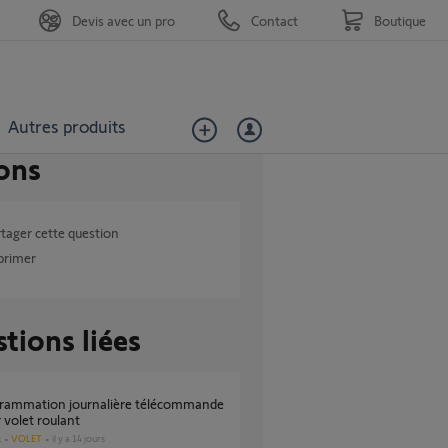
Devis avec un pro
Contact
Boutique
Autres produits
ons
tager cette question
primer
tions liées
 volet roulant
VOLET
il y a 14 jours
s