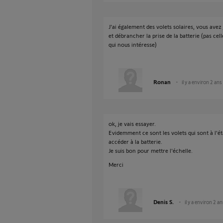
J'ai également des volets solaires, vous avez 
et débrancher la prise de la batterie (pas cell
qui nous intéresse)
Ronan
il y a environ 2 ans
ok, je vais essayer.
Evidemment ce sont les volets qui sont à l'é
accéder à la batterie.
Je suis bon pour mettre l'échelle.
Merci
Denis S.
il y a environ 2 an