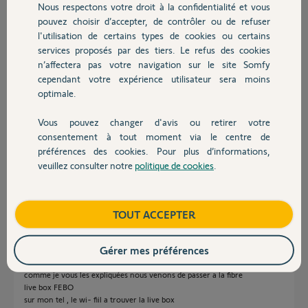
Participer au fil de discussion
Nous respectons votre droit à la confidentialité et vous
Chauffage
pouvez choisir d’accepter, de contrôler ou de refuser
l'utilisation de certains types de cookies ou certains
services proposés par des tiers. Le refus des cookies
Autres produits
Réponses
n’affectera pas votre navigation sur le site Somfy
cependant votre expérience utilisateur sera moins
optimale.
Bonsoir
De quel matériel parlez vous ?
Vous pouvez changer d'avis ou retirer votre
Tahoma ou Thermostat et quel type
Devis avec un pro
consentement à tout moment via le centre de
Si votre smartphone n'est pas connecté au wifi de la box vous ne pouvez
préférences des cookies. Pour plus d’informations,
rien faire.
veuillez consulter notre
politique de cookies
.
Il faut commencer par le connecter et sur le Wifi 2.4 et pas les autres.
Contact
JACKY M.
il y a environ 2 ans
Boutique
TOUT ACCEPTER
Gérer mes préférences
Bonjour
comme je vous les expliquées nous venons de passer a la fibre
live box FEBO
sur mon tel , le wi- fiil a trouver la live box