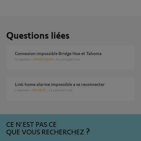
Questions liées
Connexion impossible Bridge Hue et Tahoma
72
réponses
DOMOTIQUE
il y a presque 9 ans
link home alarme impossible a se reconnecter
3
réponses
SÉCURITÉ
il y a environ 7 ans
CE N'EST PAS CE
QUE VOUS RECHERCHEZ