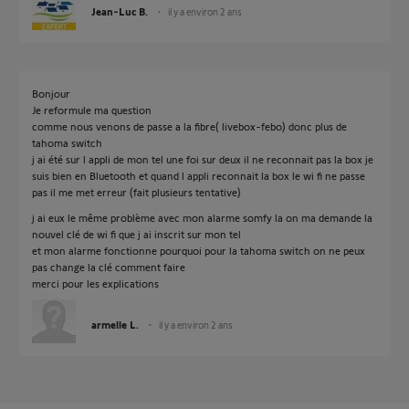
Jean-Luc B.
il y a environ 2 ans
Bonjour
Je reformule ma question
comme nous venons de passe a la fibre( livebox-febo) donc plus de
tahoma switch
j ai été sur l appli de mon tel une foi sur deux il ne reconnait pas la box je
suis bien en Bluetooth et quand l appli reconnait la box le wi fi ne passe
pas il me met erreur (fait plusieurs tentative)
j ai eux le même problème avec mon alarme somfy la on ma demande la
nouvel clé de wi fi que j ai inscrit sur mon tel
et mon alarme fonctionne pourquoi pour la tahoma switch on ne peux
pas change la clé comment faire
merci pour les explications
armelle L.
il y a environ 2 ans