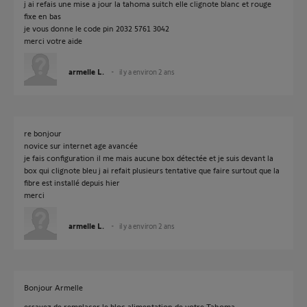
j ai refais une mise a jour la tahoma suitch elle clignote blanc et rouge
fixe en bas
je vous donne le code pin 2032 5761 3042
merci votre aide
armelle L.
il y a environ 2 ans
re bonjour
novice sur internet age avancée
je fais configuration il me mais aucune box détectée et je suis devant la
box qui clignote bleu j ai refait plusieurs tentative que faire surtout que la
fibre est installé depuis hier
merci
armelle L.
il y a environ 2 ans
Bonjour Armelle
essayez de remplacer le bloc alimentation de votre Tahoma.