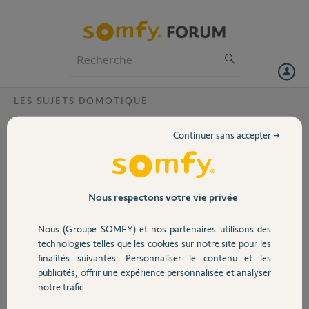
Particuliers
Professionnels
Forum
LES SUJETS DOMOTIQUE
Volet
la fibre reconection ?
Continuer sans accepter →
Bonjour,
Portail
Nous venon de passer a la fibre aujour d'hui
sur mon tel le wi fi non conecter
code pin
Garage
Nous respectons votre vie privée
2032 5761 3042
merci de votre aide
Nous (Groupe SOMFY) et nos partenaires utilisons des
Sécurité
technologies telles que les cookies sur notre site pour les
Merci,
finalités suivantes: Personnaliser le contenu et les
publicités, offrir une expérience personnalisée et analyser
Domotique
armelle L.
notre trafic.
il y a environ 2 ans