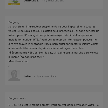
Jean-Luc B.
il y a environ 2 ans
Bonjour,
J'ai acheté un interrupteur supplémentaire pour l'appareiller a tous les
volets. Je ne savais pas qu il existait deux protocoles. J ai donc acheter un
interrupteur IO mais j ai compris en essayant de l'installer que mon
installation était en RTS. Avant de racheter un interrupteur, pouvez me
dire svp si avec le protocole RTS je peux aussi connecter plusieurs volets
a une seule télécommande, si ces volets ont déjà chacun leur
télécommande ? Si c'est bien le cas, j.imagine que la marche a suivre est
la même (bouton prog etc) ?
Merci beaucoup
J.
Julien
il y a environ 2 ans
Bonjour Julien
RTS ou IO, c'est le même combat. Vous pouvez donc remplacer votre TC