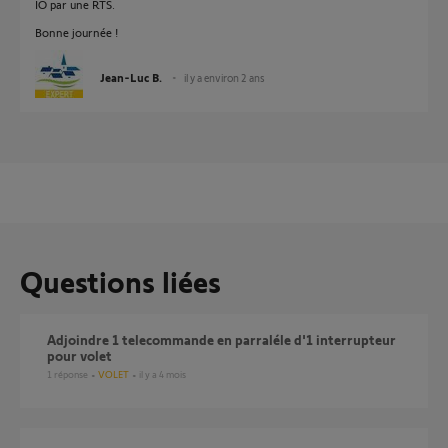
IO par une RTS.
Bonne journée !
Jean-Luc B.
il y a environ 2 ans
Questions liées
Adjoindre 1 telecommande en parraléle d'1 interrupteur
pour volet
1
réponse
VOLET
il y a 4 mois