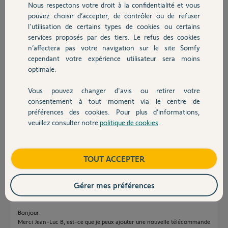
Nous respectons votre droit à la confidentialité et vous
Chauffage
il y a environ 2 ans
pouvez choisir d’accepter, de contrôler ou de refuser
Participer au fil de discussion
l'utilisation de certains types de cookies ou certains
services proposés par des tiers. Le refus des cookies
Autres produits
n’affectera pas votre navigation sur le site Somfy
cependant votre expérience utilisateur sera moins
Réponses
optimale.
Vous pouvez changer d'avis ou retirer votre
Devis avec un pro
Bonjour
consentement à tout moment via le centre de
préférences des cookies. Pour plus d’informations,
Il est possible de commander tous les volets avec une simple
télécommande sans passer par TaHoma. Il suffit de mémoriser cette
veuillez consulter notre
politique de cookies
.
Contact
télécommande dans toutes les motorisations.
Bonne journée !
Boutique
TOUT ACCEPTER
Jean-Luc B.
il y a environ 2 ans
Gérer mes préférences
Bonjour
Merci Jean-Luc B, est-ce que je peux ajouter une nouvelle télécommande