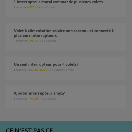
1 interrupteur mural commande plusieurs volets
1
réponse
VOLET
il y a 5 mois
Volet à alimentation solaire non reconnu et connecté à
plusieurs interrupteurs
3
réponses
VOLET
il y a 4 mois
Un seul interrupteur pour 4 volets?
1
réponse
DOMOTIQUE
il y a environ 2 mois
ajouter interrupteur amy1?
3
réponses
VOLET
il y a 2 mois
CE N'EST PAS CE