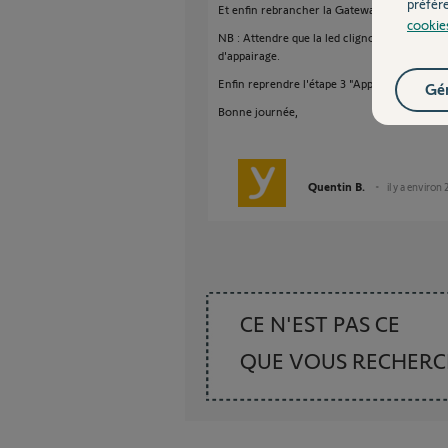
préfér
Et enfin rebrancher la Gateway.
cookie
NB : Attendre que la led clignote en vert e
d'appairage.
Enfin reprendre l'étape 3 "Appairage Wifi" s
Gér
Bonne journée,
Quentin B.
il y a environ 
CE N'EST PAS CE
QUE VOUS RECHER