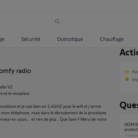
ge
Sécurité
Domotique
Chauffage
Acti
Somfy radio
Par
Im
adio V2.
e et le recepteur.
Ques
a procédure et je suis bien en 2,4GHZ pour le wifi et j'arrive
s mon téléphone, mais dans le déroulement de la procédure
veur en cours... et rien de plus.. Que faire ? Merci de votre
DOM ROQ non fonctionnelle sur somfy
protect
12
répons