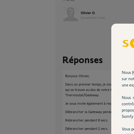
Olivier D.
il y a environ 2 ans
Réponses
Nous (
Bonjour Olivier,
sur not
Dans un premier temps, je vous propose de fa
une exp
qui se trouve au dos de votre thermostat. Ce
Thermostat/Gateway.
Nous r
Je vous invite également à reset la Gateway e
contrô
propos
Débrancher la Gateway pendant 2 secs.
Somfy 
Rebrancher pendant 8 secs.
Débrancher pendant 2 secs.
Vous p