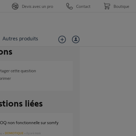
Devis avec un pro
Contact
Boutique
Autres produits
ons
tager cette question
primer
tions liées
DOMOTIQUE
il y a 4 mois
es