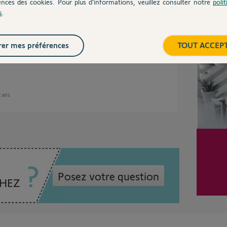
ences des cookies. Pour plus d’informations, veuillez consulter notre
poli
s
.
t rouge pour commencer la procédure
Inter
ur l'application Thermostat Connecté.
er mes préférences
TOUT ACCEP
2 ans
Posez votre question
CHEZ