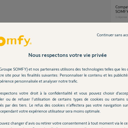
Compatibilité passerelle YOKIS avec VR radio
SOMFY
1
réponse
Partager cette question
Continuer sans ac
Comment faire en sorte que Tahoma détecte
à nouv
Participer au fil de discussion
29
répons
Nous respectons votre vie privée
thermostats connectés radio V2, passerelle
Groupe SOMFY) et nos partenaires utilisons des technologies telles que les 
et tah
re site pour les finalités suivantes: Personnaliser le contenu et les publicités
1
réponse
ire un appuie de 10 secs sur le bouton reset
érience personnalisée et analyser notre trafic.
la va permettre de reset la partie connexion
espectons votre droit à la confidentialité et vous pouvez choisir d’accep
Therm
t pour ce faire, suivez cette procédure :
ler ou de refuser l'utilisation de certains types de cookies ou certains s
3
réponse
és par des tiers. Le refus des cookies n’affectera pas votre navigation sur 
cependant votre expérience utilisateur sera moins optimale.
ouvez changer d'avis ou retirer votre consentement à tout moment via le ce