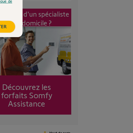
tique de
vention d'un spécialiste
à mon domicile ?
TER
Découvrez les
forfaits Somfy
Assistance
Haut de page