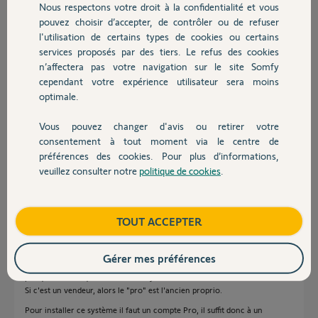
Nous respectons votre droit à la confidentialité et vous
Chauffage
pouvez choisir d’accepter, de contrôler ou de refuser
Avez-vous déjà rencontré ce genre de problèmes ?
l'utilisation de certains types de cookies ou certains
En vous remerciant pour votre aide.
services proposés par des tiers. Le refus des cookies
Autres produits
Merci,
n’affectera pas votre navigation sur le site Somfy
cependant votre expérience utilisateur sera moins
optimale.
JEROME H.
il y a environ 2 ans
Vous pouvez changer d'avis ou retirer votre
Participer au fil de discussion
Devis avec un pro
consentement à tout moment via le centre de
préférences des cookies. Pour plus d’informations,
veuillez consulter notre
politique de cookies
.
Contact
Réponses
Boutique
TOUT ACCEPTER
En effet Somfy ne pourra rien faire.
Il ne faut pas confondre, vendeur Pro et installateur Pro.
Gérer mes préférences
Si c'est un installateur, bien sûr que si qu'il est en mesure d'intervenir
puisque c'est lui qui détient votre système.
Si c'est un vendeur, alors le "pro" est l'ancien proprio.
Pour installer ce système il faut un compte Pro, il suffit donc à un