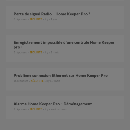
Perte de signal Radio - Home Keeper Pro ?
0
réponses
SÉCURITÉ
il y a 1 jour
Enregistrement impossible d'une centrale Home Keeper
pro +
6
réponses
SÉCURITÉ
il y a 9 mois
Problème connexion Ethernet sur Home Keeper Pro
14
réponses
SÉCURITÉ
il y a 7 mois
Alarme Home Keeper Pro - Déménagement
3
réponses
SÉCURITÉ
il y a environ un an