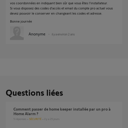
vos coordonnées en indiquant bien sûr que vous êtes l'installateur.
Si vous disposez des codes d'accès et email du compte pro actuel vous
devez pouvoir le conserver en changeant les codes et adresse.
Bonne journée
Anonyme
il y a environ 2 ans
Questions liées
Comment passer de home keeper installée par un pro à
Home Alarm ?
5
réponses
SÉCURITÉ
il y a 25 jours