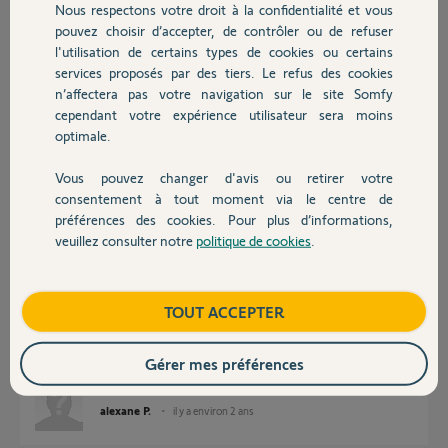
Nous respectons votre droit à la confidentialité et vous
Chauffage
pouvez choisir d’accepter, de contrôler ou de refuser
l'utilisation de certains types de cookies ou certains
Réponses
services proposés par des tiers. Le refus des cookies
Autres produits
n’affectera pas votre navigation sur le site Somfy
cependant votre expérience utilisateur sera moins
Bonjour Alexane,
optimale.
Il faudra me communique le n° de serie de votre alarme qui est un code a
6 chiffres commencant par un 5 ou 6 présent dans le menu 5 du clavier
Vous pouvez changer d'avis ou retirer votre
LCD de l'alarme.
Devis avec un pro
bonne journée.
consentement à tout moment via le centre de
préférences des cookies. Pour plus d’informations,
veuillez consulter notre
politique de cookies
.
Nicolas F.
il y a environ 2 ans
Contact
Boutique
TOUT ACCEPTER
bonjour,
607559
Gérer mes préférences
merci
alexane P.
il y a environ 2 ans