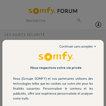
Particuliers
Professionnels
Forum
LES SUJETS SÉCURITÉ
Volet
nouveau nom de domaine
Continuer sans accepter →
Bonjour,
Portail
ayant récupéré une alarme Protexiom d'occasion, il faudrait
réinitialiser le nom de domaine afin que je puisse me connecter.
Garage
Nous respectons votre vie privée
Module IP 351018B.
Nous (Groupe SOMFY) et nos partenaires utilisons des
Merci,
Sécurité
technologies telles que les cookies sur notre site pour les
finalités suivantes: Personnaliser le contenu et les
alexane P.
publicités, offrir une expérience personnalisée et analyser
il y a environ 2 ans
Domotique
notre trafic.
Participer au fil de discussion