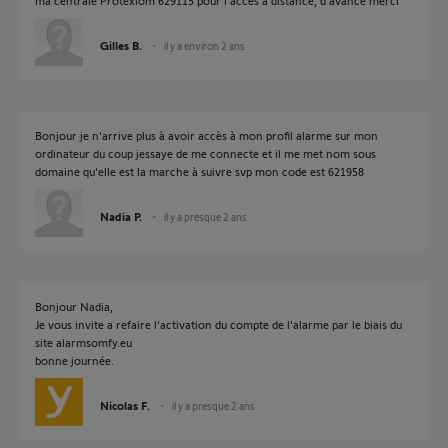
ma centrale Protexiom 629115 pour l'accès à distance, d'avance merci
Gilles B.
il y a environ 2 ans
Bonjour je n'arrive plus à avoir accès à mon profil alarme sur mon
ordinateur du coup jessaye de me connecte et il me met nom sous
domaine qu'elle est la marche à suivre svp mon code est 621958
Nadia P.
il y a presque 2 ans
Bonjour Nadia,
Je vous invite a refaire l'activation du compte de l'alarme par le biais du
site alarmsomfy.eu
bonne journée.
Nicolas F.
il y a presque 2 ans