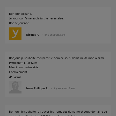
Bonjour alexane,
Je vous confirme avoir fais le necessaire.
Bonne journée
Nicolas F.
il y a environ 2 ans
Bonjour, je souhaite récupérer le nom de sous-domaine de mon alarme
Protexiom N°566240.
Merci pour votre aide.
Cordialement
JP Rossa
Jean-Philippe R.
il y a environ 2 ans
Bonjour, je souhaite retrouver les noms des domaine et sous-domaine de