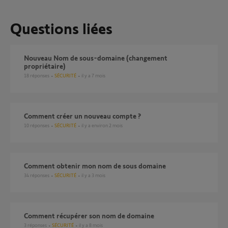
Questions liées
Nouveau Nom de sous-domaine (changement
propriétaire)
18
réponses
SÉCURITÉ
il y a 7 mois
Comment créer un nouveau compte ?
10
réponses
SÉCURITÉ
il y a environ 2 mois
Comment obtenir mon nom de sous domaine
34
réponses
SÉCURITÉ
il y a 3 mois
comment récupérer son nom de domaine
3
réponses
SÉCURITÉ
il y a 8 mois