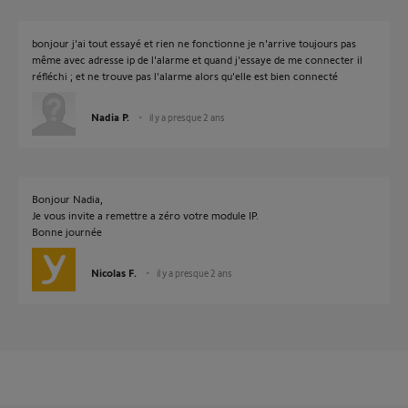
bonjour j'ai tout essayé et rien ne fonctionne je n'arrive toujours pas
même avec adresse ip de l'alarme et quand j'essaye de me connecter il
réfléchi ; et ne trouve pas l'alarme alors qu'elle est bien connecté
Nadia P.
il y a presque 2 ans
Bonjour Nadia,
Je vous invite a remettre a zéro votre module IP.
Bonne journée
Nicolas F.
il y a presque 2 ans