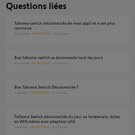
Questions liées
Tahoma switch déconnectée de mon appli et n est plus
reconnue
21
réponses
DOMOTIQUE
il y a 22 jours
Box tahoma switch se deconnecte tout les jours
41
réponses
DOMOTIQUE
il y a 3 mois
Box Tahoma Switch Déconnectée ?
4
réponses
DOMOTIQUE
il y a 4 mois
TaHoma Switch déconnectée du jour au lendemain, échec
en Wifi même avec adapteur rj45
3
réponses
DOMOTIQUE
il y a 15 jours