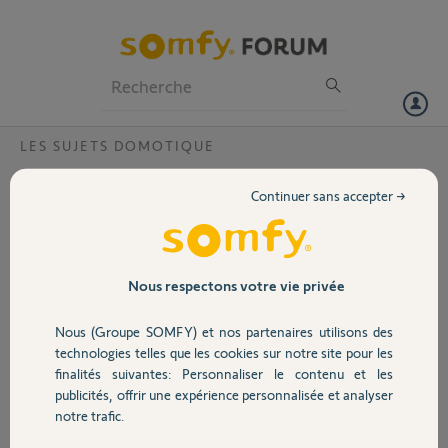
Particuliers
Professionnels
Forum
LES SUJETS DOMOTIQUE
Volet
Tahoma déconnectée svp
Continuer sans accepter →
Bonjour,
Portail
Ma Tahoma qui a pour PIN: 1227-6594-5566 est déconnectée et je
n’arrive plus à me servir de la domotique malgré la re synchronisation
de celle-ci. Pouvez-vous faire le nécessaire svp?
Garage
Nous respectons votre vie privée
Cordialement
Nous (Groupe SOMFY) et nos partenaires utilisons des
Merci,
Sécurité
technologies telles que les cookies sur notre site pour les
finalités suivantes: Personnaliser le contenu et les
Florian V.
publicités, offrir une expérience personnalisée et analyser
Domotique
il y a environ 2 ans
notre trafic.
Participer au fil de discussion