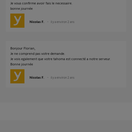
Je vous confirme avoir fais le necessaire.
bonne journée
Nicolas F.
il y a environ 2 ans
Bonjour Florian,
Je ne comprend pas votre demande.
Je vois egalement que votre tahoma est connecté a notre serveur.
Bonne journée
Nicolas F.
il y a environ 2 ans