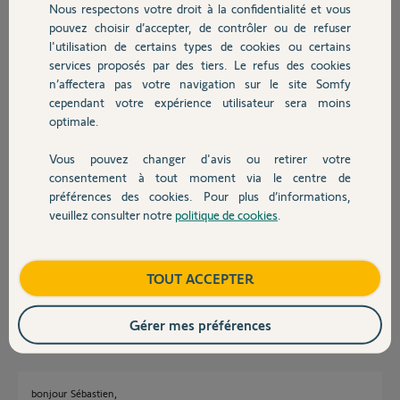
Nous respectons votre droit à la confidentialité et vous
Chauffage
pouvez choisir d’accepter, de contrôler ou de refuser
l'utilisation de certains types de cookies ou certains
Réponses
services proposés par des tiers. Le refus des cookies
Autres produits
n’affectera pas votre navigation sur le site Somfy
cependant votre expérience utilisateur sera moins
Bonjour, je souhaiterais également réinitialiser ma vos Tahoma que j’anis
optimale.
dans ancienne entreprise (accessoires vérandas ) que j’ai fermé et je n’ai
plus accès à ma box internet. Le numéro de la box est sur la photos en
Vous pouvez changer d'avis ou retirer votre
pièce jointe. Vous en remerciant par avance. Sebastien
Devis avec un pro
consentement à tout moment via le centre de
préférences des cookies. Pour plus d’informations,
veuillez consulter notre
politique de cookies
.
Contact
Boutique
TOUT ACCEPTER
Sébastien B.
il y a environ 2 ans
Gérer mes préférences
bonjour Sébastien,