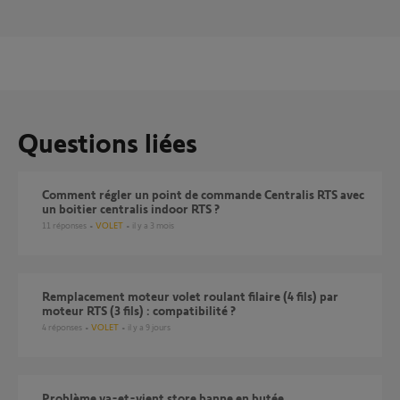
Questions liées
Comment régler un point de commande Centralis RTS avec
un boitier centralis indoor RTS ?
11
réponses
VOLET
il y a 3 mois
Remplacement moteur volet roulant filaire (4 fils) par
moteur RTS (3 fils) : compatibilité ?
4
réponses
VOLET
il y a 9 jours
Problème va-et-vient store banne en butée