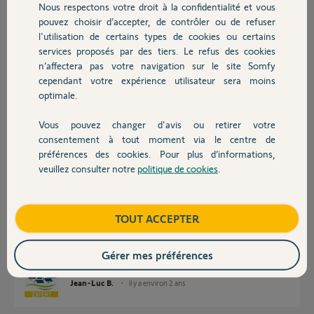
Nous respectons votre droit à la confidentialité et vous
Chauffage
mais il descends a mi course.
pouvez choisir d’accepter, de contrôler ou de refuser
Merci,
l'utilisation de certains types de cookies ou certains
services proposés par des tiers. Le refus des cookies
Autres produits
Romain R.
n’affectera pas votre navigation sur le site Somfy
il y a environ 2 ans
cependant votre expérience utilisateur sera moins
Participer au fil de discussion
optimale.
Vous pouvez changer d'avis ou retirer votre
Devis avec un pro
consentement à tout moment via le centre de
Réponses
préférences des cookies. Pour plus d’informations,
veuillez consulter notre
politique de cookies
.
Contact
Bonjour
Voici la procédure pour remplacer une télécommande perdue ou cassée:
Boutique
TOUT ACCEPTER
https://www.somfy.fr/assistance/videos/volet-roulant-somf...
Bonne journée !
Gérer mes préférences
Jean-Luc B.
il y a environ 2 ans