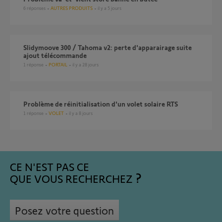
6
réponses
AUTRES PRODUITS
il y a 5 jours
Slidymoove 300 / Tahoma v2: perte d'apparairage suite
ajout télécommande
1
réponse
PORTAIL
il y a 28 jours
Problème de réinitialisation d'un volet solaire RTS
1
réponse
VOLET
il y a 8 jours
CE N'EST PAS CE
QUE VOUS RECHERCHEZ
Posez votre question