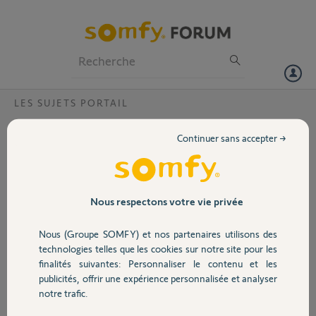
Particuliers
Professionnels
Forum
LES SUJETS PORTAIL
Volet
Comment connecter des cellules ?
Continuer sans accepter →
Bonjour à toutes et à
Portail
tous,
Sur un sOmfy SGA6000,
Garage
Nous respectons votre vie privée
on est passé d'une
platine ancien modèle
Nous (Groupe SOMFY) et nos partenaires utilisons des
[SOMFY-Platine-
Sécurité
technologies telles que les cookies sur notre site pour les
ancienne-
finalités suivantes: Personnaliser le contenu et les
branchements-2.jpeg]
publicités, offrir une expérience personnalisée et analyser
Domotique
à une platine nouveau
notre trafic.
modèle