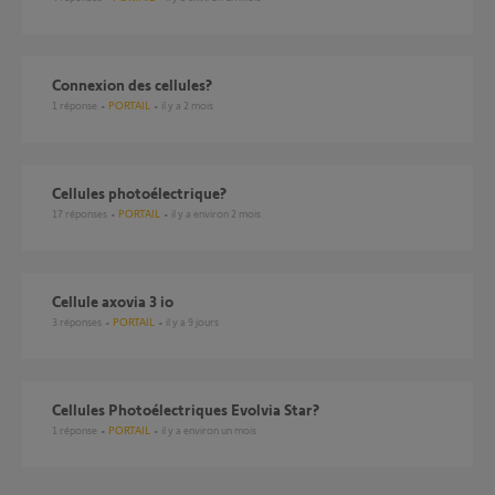
connexion des cellules?
1
réponse
PORTAIL
il y a 2 mois
cellules photoélectrique?
17
réponses
PORTAIL
il y a environ 2 mois
cellule axovia 3 io
3
réponses
PORTAIL
il y a 9 jours
Cellules Photoélectriques Evolvia Star?
1
réponse
PORTAIL
il y a environ un mois