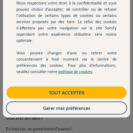
[SOMFY-Platine-nouvelle-branchements-6.jpeg]
Nous respectons votre droit à la confidentialité et vous
Chauffage
pouvez choisir d’accepter, de contrôler ou de refuser
Comme cela se voit sur ces deux clichés :
l'utilisation de certains types de cookies ou certains
services proposés par des tiers. Le refus des cookies
Autres produits
sur l'ancienne platine, il y avait une "association de trois fils
n’affectera pas votre navigation sur le site Somfy
électriques bleus" qui étaient connectés à la cosse 3 ; sur la nouvelle
cependant votre expérience utilisateur sera moins
platine ces trois fils ne sont pas connectés.
optimale.
de même, un fil marron était sur la cosse 4 de l'ancienne platine ; il
n'est pas connecté sur la nouvelle.
Vous pouvez changer d'avis ou retirer votre
Devis avec un pro
sur l'ancienne platine, il y avait l'association de deux fils marrons sur
consentement à tout moment via le centre de
la cosse 7 ; c'est exactement la même chose sur la nouvelle.
préférences des cookies. Pour plus d’informations,
veuillez consulter notre
politique de cookies
.
Le problème : désormais, les cellules [SOMFY-Platine-Cellules.jpeg]
Contact
ne fonctionnent plus.
Je dispose bien des deux brochures (pour l'ancienne : SOMFY-
Boutique
TOUT ACCEPTER
Notice_sga2000_5000_6000.pdf) (pour la nouvelle : Somfy-
5129015a000sga_sav_elec.pdf), mais on a pas vraiment de moyen
de trouver la bonne solution.
Gérer mes préférences
Vous avez des idées ?
En tout cas, un grand merci d'avance !