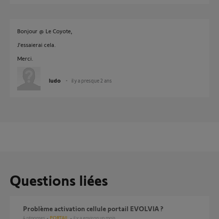
Bonjour @ Le Coyote,
J'essaierai cela.
Merci.
ludo
il y a presque 2 ans
Questions liées
Problème activation cellule portail EVOLVIA ?
4
réponses
PORTAIL
il y a environ un mois