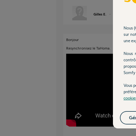
Gilles E.
il y a environ 2 a
Nous (
sur not
Bonjour
une exp
Resynchronisez le TaHoma.
Nous r
contrô
propos
Somfy 
Vous p
préfér
cookie
Gér