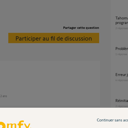
tahoma classic ne fonctionne plus en
progra
Partager cette question
2
réponse
Participer au fil de discussion
Probl
1
réponse
Erreu
4
réponse
n 2 ans
réinit
2
réponse
Continuer sans ac