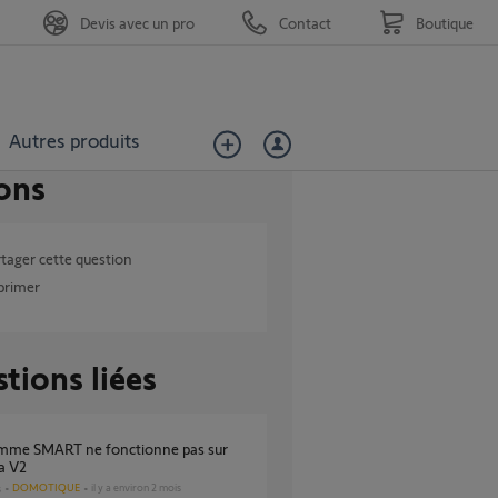
Devis avec un pro
Contact
Boutique
Autres produits
ons
tager cette question
primer
tions liées
a V2
DOMOTIQUE
il y a environ 2 mois
s