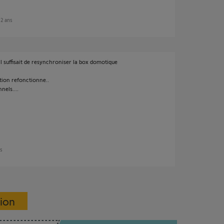
n 2 ans
l suffisait de resynchroniser la box domotique
tion refonctionne..
nels....
ns
sion