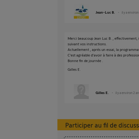
Jean-Luc B.
il y a enviro
Merci beaucoup Jean Luc B. , effectivement, i
suivant vos instructions.
Actuellement , aprés un essai, la programma
C'est agréable d'avoir à faire à des profession
Bonne fin de journée .
Gilles E.
Gilles E.
il y a environ 2 a
Participer au fil de discus