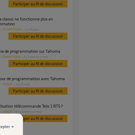
Participer au fil de discussion
mmation
DOMOTIQUE
il y a 6 jours
s
Participer au fil de discussion
ème de programmation sur Tahoma
DOMOTIQUE
il y a environ 2 mois
Participer au fil de discussion
r jour de programmation avec Tahoma
VOLET
il y a 2 mois
s
Participer au fil de discussion
ialisation télécommande Telis 1 RTS ?
VOLET
il y a environ un mois
s
Participer au fil de discussion
cepter →