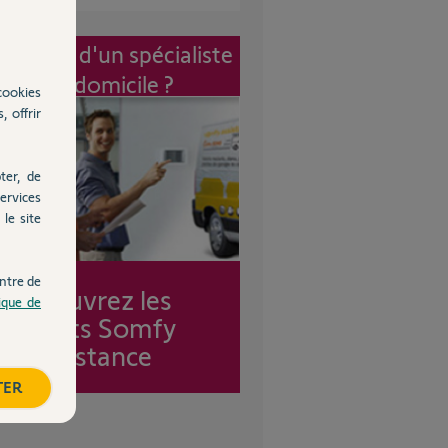
vention d'un spécialiste
à mon domicile ?
cookies
, offrir
ter, de
ervices
le site
ntre de
Découvrez les
tique de
forfaits Somfy
Assistance
TER