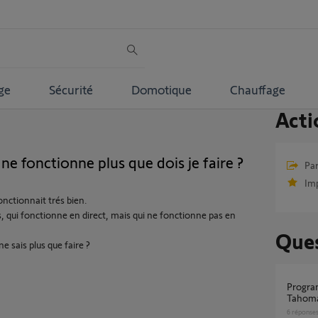
ge
Sécurité
Domotique
Chauffage
Acti
fonctionne plus que dois je faire ?
Par
Im
onctionnait trés bien.
, qui fonctionne en direct, mais qui ne fonctionne pas en
Ques
 sais plus que faire ?
Programme SMART ne fonctionne pas sur
Tahom
6
réponse