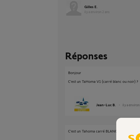
Gilles E.
il y a environ 2 ans
Réponses
Bonjour
C'est un TaHoma V1 (carré blanc ou noir) ?
Jean-Luc B.
il y a enviro
C'est un Tahoma carré BLANC