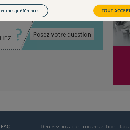
er mes préférences
TOUT ACCEP
Posez votre question
CHEZ
t FAQ
Recevez nos actus, conseils et bons plans 