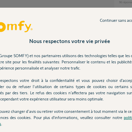
96
répons
Camer
5
réponse
Continuer sans ac
Partager cette question
Ni so
Participer au fil de discussion
Nous respectons votre vie privée
10
répons
Caméras extérieures Somfy Protect -
Groupe SOMFY) et nos partenaires utilisons des technologies telles que les 
déconn
re site pour les finalités suivantes: Personnaliser le contenu et les publicités
6
réponse
érience personnalisée et analyser notre trafic.
Probl
 d'informations personnelles et c'est pour
espectons votre droit à la confidentialité et vous pouvez choisir d’accep
5
réponse
n mail pour continuer votre dépannage en
ler ou de refuser l'utilisation de certains types de cookies ou certains s
és par des tiers. Le refus des cookies n’affectera pas votre navigation sur 
cependant votre expérience utilisateur sera moins optimale.
ouvez changer d'avis ou retirer votre consentement à tout moment via le ce
Inter
ences des cookies. Pour plus d’informations, veuillez consulter notre
poli
2 ans
s
.