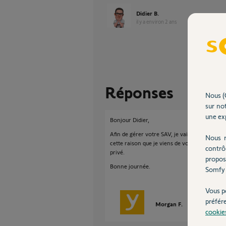
Didier B.
il y a environ 2 ans
Réponses
Nous (
sur not
une exp
Bonjour Didier,
Afin de gérer votre SAV, je vais avoir besoin
Nous r
cette raison que je viens de vous envoyer u
contrô
privé.
propos
Bonne journée.
Somfy 
Vous p
préfér
Morgan F.
il y a environ 
cookie