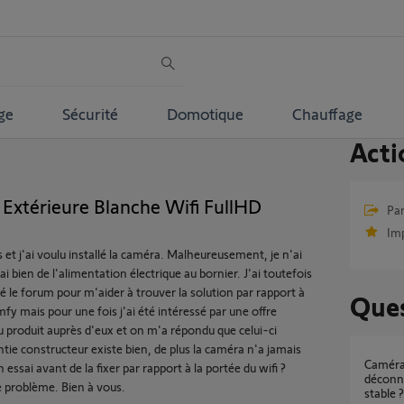
ge
Sécurité
Domotique
Chauffage
Acti
xtérieure Blanche Wifi FullHD
Par
Im
 et j'ai voulu installé la caméra. Malheureusement, je n'ai
'ai bien de l'alimentation électrique au bornier. J'ai toutefois
lisé le forum pour m'aider à trouver la solution par rapport à
Ques
fy mais pour une fois j'ai été intéressé par une offre
 du produit auprès d'eux et on m'a répondu que celui-ci
rantie constructeur existe bien, de plus la caméra n'a jamais
Caméras extérieures Somfy Protect qui se
un essai avant de la fixer par rapport à la portée du wifi ?
déconn
ce problème. Bien à vous.
stable ?