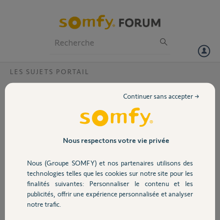
Particuliers
Professionnels
Forum
LES SUJETS PORTAIL
Volet
Pourquoi ma télécommande fonctionne de
Continuer sans accepter →
façon épisodique ?
Portail
Bonjour,
Merci,
Garage
Nous respectons votre vie privée
severin V.
Nous (Groupe SOMFY) et nos partenaires utilisons des
Sécurité
il y a presque 2 ans
technologies telles que les cookies sur notre site pour les
Participer au fil de discussion
finalités suivantes: Personnaliser le contenu et les
publicités, offrir une expérience personnalisée et analyser
Domotique
notre trafic.