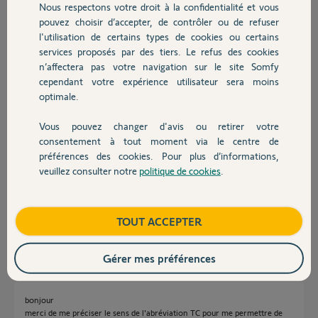
Réponses
Nous respectons votre droit à la confidentialité et vous
Chauffage
pouvez choisir d’accepter, de contrôler ou de refuser
l'utilisation de certains types de cookies ou certains
bonjour
services proposés par des tiers. Le refus des cookies
Autres produits
ma télécommande fonctionne épisodiquement une fois sur deux.
n’affectera pas votre navigation sur le site Somfy
j'aimerais savoir la raison.
cependant votre expérience utilisateur sera moins
merci pour votre réponse
optimale.
severin V.
il y a presque 2 ans
Vous pouvez changer d'avis ou retirer votre
Devis avec un pro
consentement à tout moment via le centre de
préférences des cookies. Pour plus d’informations,
veuillez consulter notre
politique de cookies
.
Contact
Il faudra à minima nous dire quelle type de TC et ce qu'elle pilote ?
Bonne journée
Boutique
TOUT ACCEPTER
Anonyme
il y a presque 2 ans
Gérer mes préférences
bonjour
merci de me préciser le sens de l'abréviation TC pour me permettre de