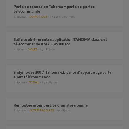
perte de connexion Tahoma + perte de portée
télécommande
2
réponses
DOMOTIQUE
il y a environ un mois
Suite probléme entre application TAHOMA classic et
télécommande AMY 1 RS100 io?
1
réponse
VOLET
il y a 11 jours
Slidymoove 300 / Tahoma v2: perte d'apparairage suite
ajout télécommande
1
réponse
PORTAIL
il y a 30 jours
Remontée intempestive d'un store banne
5
réponses
AUTRES PRODUITS
il y a 9 jours