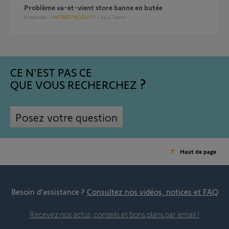
Problème va-et-vient store banne en butée
6
réponses
AUTRES PRODUITS
il y a 7 jours
CE N'EST PAS CE
QUE VOUS RECHERCHEZ
Posez votre question
Haut de page
Besoin d’assistance ?
Consultez nos vidéos, notices et FAQ
Recevez nos actus, conseils et bons plans par email !