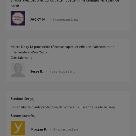
Si vous avez des piles qui ont atteint cette limite changez les avant de
partir.
JACKY M.
il y a presque 2 ans
Merci Jacky M pour cette réponse rapide et efficace.J'attends donc
intervention d'un Yello.
Cordialement
Serge B.
il y a presque 2 ans
Bonjour Serge,
La sensibilité d'autoprotection de votre Link Essential a été baissée.
Bonne journée,
Morgan F.
il y a presque 2 ans