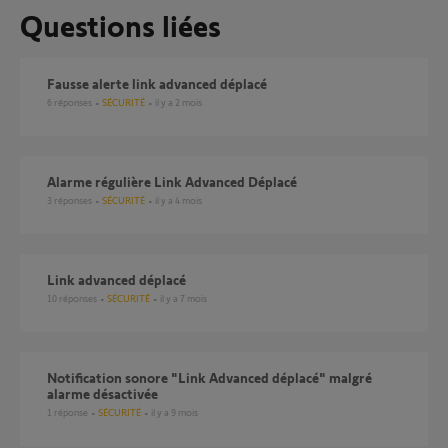
Questions liées
Fausse alerte link advanced déplacé
6
réponses
SÉCURITÉ
il y a 2 mois
Alarme régulière Link Advanced Déplacé
3
réponses
SÉCURITÉ
il y a 4 mois
link advanced déplacé
10
réponses
SÉCURITÉ
il y a 7 mois
Notification sonore "Link Advanced déplacé" malgré
alarme désactivée
1
réponse
SÉCURITÉ
il y a 9 mois