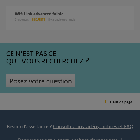
Wifi Link advanced faible
5
réponses
SÉCURITÉ
il y a environ un mois
CE N'EST PAS CE
QUE VOUS RECHERCHEZ
Posez votre question
Haut de page
Besoin d’assistance ?
Consultez nos vidéos, notices et FAQ
Recevez nos actus, conseils et bons plans par email !