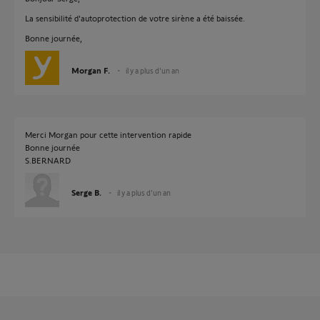
La sensibilité d'autoprotection de votre sirène a été baissée.
Bonne journée,
Morgan F.
il y a plus d'un an
Merci Morgan pour cette intervention rapide
Bonne journée
S.BERNARD
Serge B.
il y a plus d'un an