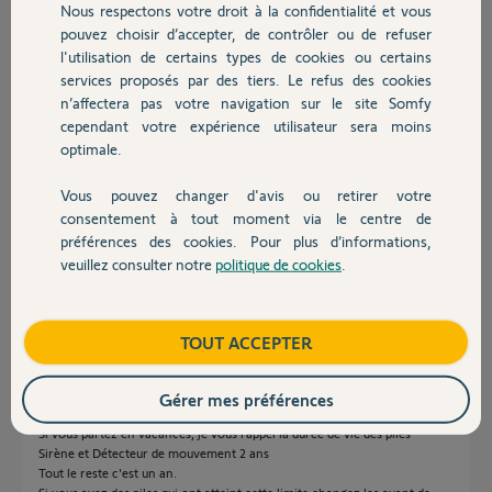
Nous respectons votre droit à la confidentialité et vous
Chauffage
Merci,
pouvez choisir d’accepter, de contrôler ou de refuser
l'utilisation de certains types de cookies ou certains
services proposés par des tiers. Le refus des cookies
Autres produits
Serge B.
n’affectera pas votre navigation sur le site Somfy
il y a presque 2 ans
cependant votre expérience utilisateur sera moins
Participer au fil de discussion
optimale.
Vous pouvez changer d'avis ou retirer votre
Devis avec un pro
Réponses
consentement à tout moment via le centre de
préférences des cookies. Pour plus d’informations,
veuillez consulter notre
politique de cookies
.
Contact
Bonjour Serge
Déplacé = sensibilité de l'autoprotection.
Vous pouvez désactiver l'autoprotection le temps qu'un Yello vous
Boutique
TOUT ACCEPTER
indique avoir baissé la sensibilité.
L'allumage des aquariums ne modifie pas la température, donc il n'y a
Gérer mes préférences
aucune raison que le détecteur de mouvement réagisse.
Si vous partez en vacances, je vous rappel la durée de vie des piles
Sirène et Détecteur de mouvement 2 ans
Tout le reste c'est un an.