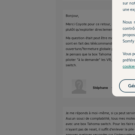
sur not
une exp
Bonjour,
Nous r
Merci Coyote pour ce retour, mais je ne sui
contrô
plutôt qu'exploiter directement en RTS ('natif
propos
Ma question était peut être mal formulée : ce
Somfy 
sont en fait des télécommandes (fixées après
ouverture/fermeture globale par une téléco
Vous p
Je pensais que la box Tahoma pouvait se 'sub
préfér
piloter "à la demande" les VR,mais j'ai un d
switch.
cookie
Gér
Stéphane
il y a presque 2
Je me réponds à moi-même, si ça peut servir 
Aucun souci de comptabilité, tous mes moteu
avec une box Tahoma switch. Pour les faire
n'ayant pas de reset, il suffit d'enlever la pi
appuyer quelques secondes sur l'interrupteur, 