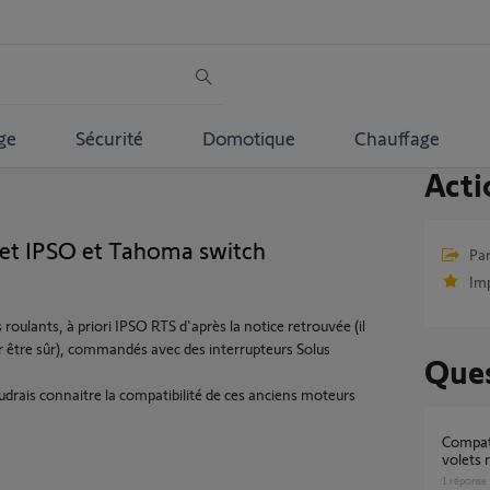
ge
Sécurité
Domotique
Chauffage
Acti
et IPSO et Tahoma switch
Par
Im
roulants, à priori IPSO RTS d'après la notice retrouvée (il
 être sûr), commandés avec des interrupteurs Solus
Ques
udrais connaitre la compatibilité de ces anciens moteurs
Compatibilité avec TAHOMA SWITCH et
volets
1
réponse