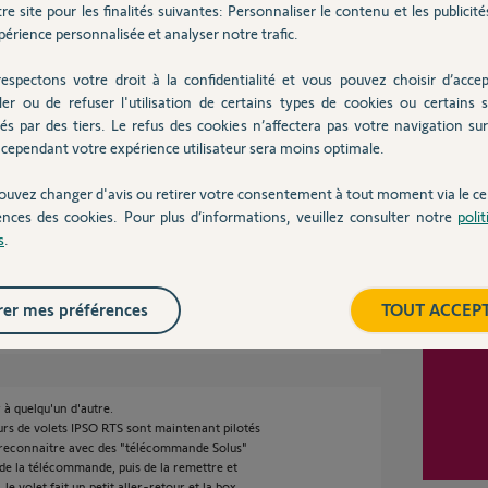
re site pour les finalités suivantes: Personnaliser le contenu et les publicités
érience personnalisée et analyser notre trafic.
espectons votre droit à la confidentialité et vous pouvez choisir d’accep
s par sur de comprendre, pourquoi passer en IO
ler ou de refuser l'utilisation de certains types de cookies ou certains s
Inter
') les VR ?
és par des tiers. Le refus des cookies n’affectera pas votre navigation sur 
 que j'appelle "interrupteur Solus Transmitter"
cependant votre expérience utilisateur sera moins optimale.
 le mur). Ils sont également pilotés pour
mmande Telis.
ouvez changer d'avis ou retirer votre consentement à tout moment via le ce
tsituer' à la télécommande Telis pour pouvoir
ences des cookies. Pour plus d’informations, veuillez consulter notre
poli
oute sur la compatibilité IPSO RTS et Tahoma
s
.
er mes préférences
TOUT ACCEP
 ans
à quelqu'un d'autre.
rs de volets IPSO RTS sont maintenant pilotés
 reconnaitre avec des "télécommande Solus"
le de la télécommande, puis de la remettre et
le volet fait un petit aller-retour et la box