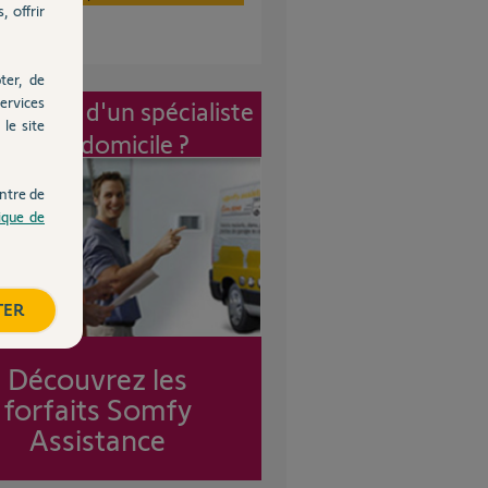
, offrir
ter, de
ervices
vention d'un spécialiste
le site
à mon domicile ?
ntre de
tique de
TER
Découvrez les
forfaits Somfy
Assistance