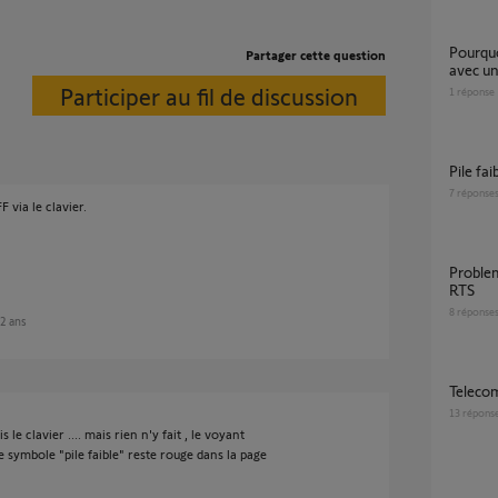
Pourquoi la barre palpeuse ne s'éclaire plus
Partager cette question
avec un
Participer au fil de discussion
1
réponse
Pile f
7
réponse
 via le clavier.
Probleme emetteur barre palpeuse Rollixo
RTS
8
réponse
 2 ans
Teleco
13
répons
le clavier .... mais rien n'y fait , le voyant
le symbole "pile faible" reste rouge dans la page