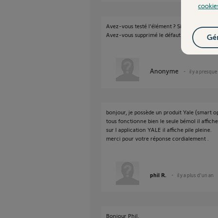
cookie
Avez-vous testé l'élément ? Si oui, fonction
Avez-vous supprimé le défaut dans le menu 
Gér
Anonyme
il y a presque
bonjour, je possède un produit Yale (smart op
tous fonctionne bien le seule bémol il affiche 
sur l application YALE il affiche pile pleine.
merci pour votre réponse cordialement .
phil R.
il y a plus d'un an
Bonjour Phil,