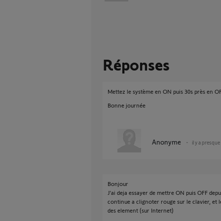
Réponses
Mettez le système en ON puis 30s près en OFF
Bonne journée
Anonyme
il y a presque
Bonjour
J'ai deja essayer de mettre ON puis OFF depuis 
continue a clignoter rouge sur le clavier, et 
des element (sur Internet)