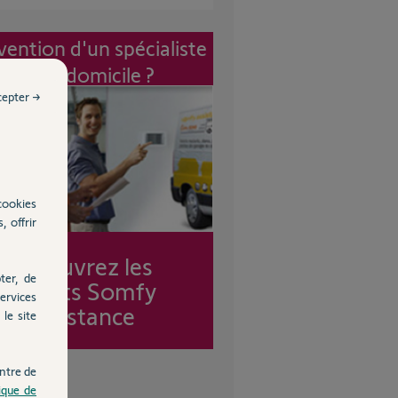
vention d'un spécialiste
à mon domicile ?
cepter →
cookies
, offrir
Découvrez les
ter, de
forfaits Somfy
ervices
Assistance
le site
ntre de
tique de