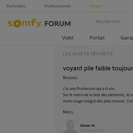
Particuliers
Professionnels
Forum
Volet
Portail
Gara
LES SUJETS SÉCURITÉ
voyant pile faible toujou
Bonjour,
J'ai une Protexiom qui a 6 ans
Sur le menu de la liste des elements, le
reste rouge malgré des piles neuves. C
Merci,
Olivier M.
il y a presque 2 ans