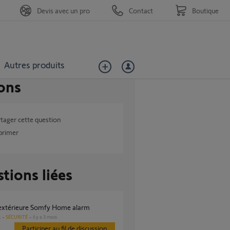
Devis avec un pro
Contact
Boutique
Autres produits
ons
tager cette question
primer
tions liées
e extérieure Somfy Home alarm
SÉCURITÉ
il y a 3 mois
s
Participer au fil de discussion