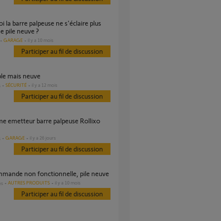
e pile neuve ?
GARAGE
il y a 10 mois
Participer au fil de discussion
aible mais neuve
SÉCURITÉ
il y a 12 mois
s
Participer au fil de discussion
GARAGE
il y a 26 jours
s
Participer au fil de discussion
mmande non fonctionnelle, pile neuve
AUTRES PRODUITS
il y a 10 mois
es
Participer au fil de discussion