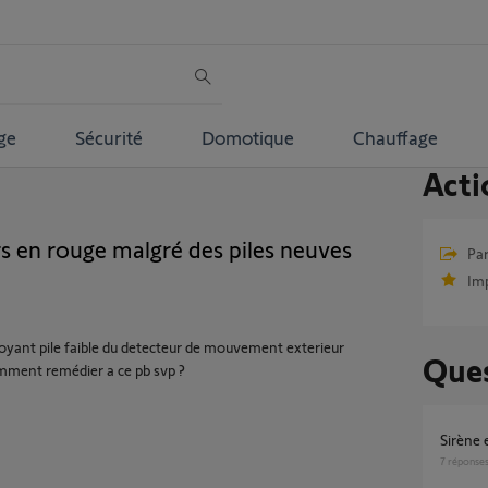
ge
Sécurité
Domotique
Chauffage
Acti
rs en rouge malgré des piles neuves
Par
Im
 voyant pile faible du detecteur de mouvement exterieur
Ques
omment remédier a ce pb svp ?
Sirèn
7
réponse