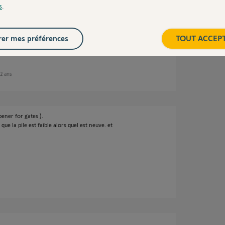
s
.
ne t-il normalement ?
?
er mes préférences
TOUT ACCEP
 2 ans
ener for gates ).
que la pile est faible alors quel est neuve. et