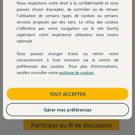
quelques jours.
Nous respectons votre droit à la confidentialité et vous
Chauffage
Après avoir pas mal parcouru le forum, j’ai tenté pas mal de choses
pouvez choisir d’accepter, de contrôler ou de refuser
pour résoudre le problème :
l'utilisation de certains types de cookies ou certains
Le link a été réinitialisé à plusieurs reprises.
services proposés par des tiers. Le refus des cookies
Autres produits
Le link a été placé à 20 cm de la box.
n’affectera pas votre navigation sur le site Somfy
J’ai changé il y a peu de FAI et le problème est présent peu importe la
cependant votre expérience utilisateur sera moins
box utilisée.
optimale.
Une autre problématique est que le link ne tiens que 20 minute sur
batterie alors qu’il est sensé durer 6h. Je suis conscient que la batterie
Vous pouvez changer d'avis ou retirer votre
peut se dégrader avec le temps mais le fait qu’il tienne aussi peu de
Devis avec un pro
consentement à tout moment via le centre de
temps au bout d’un an me paraît curieux.
préférences des cookies. Pour plus d’informations,
veuillez consulter notre
politique de cookies
.
J’aimerais avoir si possible un soutien technique et si c’est nécessaire
Contact
la possibilité d’avoir un SAV car le produit semble défectueux à
première vue.
Boutique
TOUT ACCEPTER
Merci d’avance,
Gérer mes préférences
Benjamin L.
il y a presque 2 ans
Participer au fil de discussion