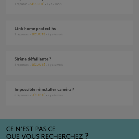
1
réponse
SÉCURITÉ
il y a 7 mois
link home protect hs
2
réponses
SÉCURITÉ
il y a 4 mois
Sirène défaillante ?
5
réponses
SÉCURITÉ
il y a 4 mois
Impossible réinstaller caméra ?
6
réponses
SÉCURITÉ
il y a 6 mois
CE N'EST PAS CE
QUE VOUS RECHERCHEZ