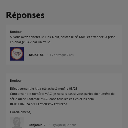
Réponses
Bonjour
Si vous avez achetez le Link Neuf, postez le N° MAC et attendez la prise
en charge SAV par un Yello.
JACKY M.
il y a presque 2 ans
Bonjour,
Effectivement le kit a été acheté neuf le 05/23.
Concernant le numéro MAC, je ne sais pas si vous parlez du numéro de
série ou de l’adresse MAC, dans tous les cas voici les deux :
BU01110262A72123 et e0:4f:43:bf:09:aa
Cordialement,
Benjamin L.
il y a presque 2 ans