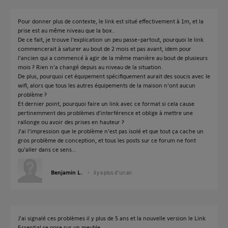
Pour donner plus de contexte, le link est situé effectivement à 1m, et la
prise est au même niveau que la box..
De ce fait, je trouve l'explication un peu passe-partout, pourquoi le link
commencerait à saturer au bout de 2 mois et pas avant, idem pour
l'ancien qui a commencé à agir de la même manière au bout de plusieurs
mois ? Rien n'a changé depuis au niveau de la situation.
De plus, pourquoi cet équipement spécifiquement aurait des soucis avec le
wifi, alors que tous les autres équipements de la maison n'ont aucun
problème ?
Et dernier point, pourquoi faire un link avec ce format si cela cause
pertinemment des problèmes d'interférence et oblige à mettre une
rallonge ou avoir des prises en hauteur ?
J'ai l'impression que le problème n'est pas isolé et que tout ça cache un
gros problème de conception, et tous les posts sur ce forum ne font
qu'aller dans ce sens...
Benjamin L.
il y a plus d'un an
J'ai signalé ces problèmes il y plus de 5 ans et la nouvelle version le Link
Essential se pose sur un meuble.