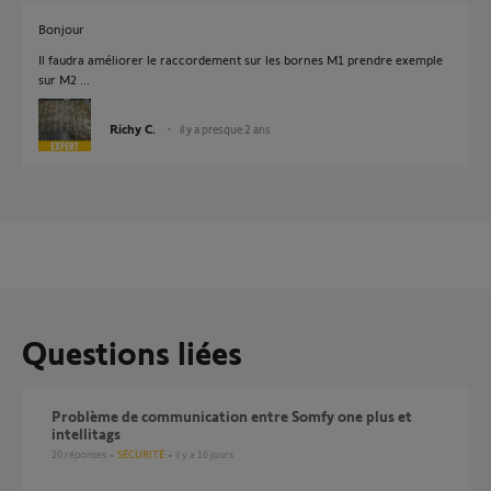
Bonjour
Il faudra améliorer le raccordement sur les bornes M1 prendre exemple
sur M2 ...
Richy C.
il y a presque 2 ans
Questions liées
Problème de communication entre Somfy one plus et
intellitags
20
réponses
SÉCURITÉ
il y a 16 jours