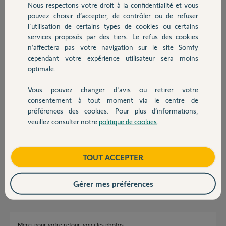
Merci,
Nous respectons votre droit à la confidentialité et vous
Chauffage
pouvez choisir d’accepter, de contrôler ou de refuser
l'utilisation de certains types de cookies ou certains
stephane M.
services proposés par des tiers. Le refus des cookies
Autres produits
il y a presque 2 ans
n’affectera pas votre navigation sur le site Somfy
Participer au fil de discussion
cependant votre expérience utilisateur sera moins
optimale.
Réponses
Vous pouvez changer d'avis ou retirer votre
Devis avec un pro
consentement à tout moment via le centre de
préférences des cookies. Pour plus d’informations,
veuillez consulter notre
politique de cookies
.
Oui, le boitier est en défaut.
Contact
Il se répare économiquement ou se change par un neuf.
Posez ici une photo du boitier et je vous dirais la meilleure option.
Boutique
TOUT ACCEPTER
Bonne journée à vous.
Anonyme
il y a presque 2 ans
Gérer mes préférences
Merci pour votre retour, voici les photos.