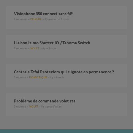
visiophone 350 connect sans fil?
4
réponses
PORTAIL
il y a environ 2 mois
Liaison Izimo Shutter IO /Tahoma Switch
8
réponses
VOLET
il y a 3 mois
Centrale Tefal Protexiom qui clignote en permanence ?
1
réponse
DOMOTIQUE
il y a 6 mois
problème de commande volet rts
1
réponse
VOLET
il y a plus d'un an