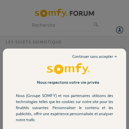
Particuliers
Professionnels
Forum
LES SUJETS DOMOTIQUE
Volet
Problème intégration HomeKit TaHoma
Continuer sans accepter →
Switch
Portail
Bonjour,
Nouveau propriétaire d’une TaHoma Switch, j’essaie de l’intégrer à
Garage
HomeKit pour finir ma domotiqur mais impossible de l’intégrer. Ni via
Nous respectons votre vie privée
l’application TaHoma, ni via maison.
Pouvez-vous m’apporter une solution.
Nous (Groupe SOMFY) et nos partenaires utilisons des
Sécurité
Pin TaHoma 2078-7200-5135
technologies telles que les cookies sur notre site pour les
finalités suivantes: Personnaliser le contenu et les
Dans l’attente de votre retour
publicités, offrir une expérience personnalisée et analyser
Cordialement
Domotique
notre trafic.
Geoffrey