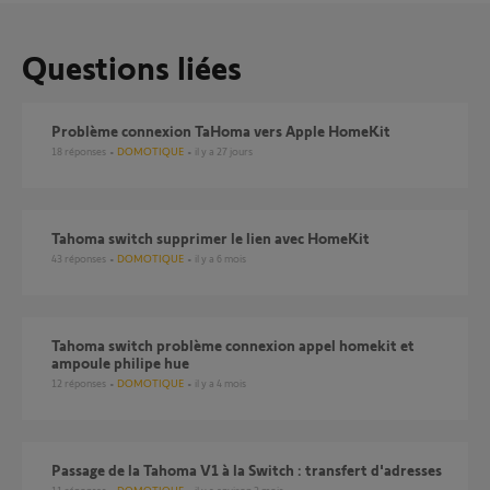
Questions liées
Problème connexion TaHoma vers Apple HomeKit
18
réponses
DOMOTIQUE
il y a 27 jours
Tahoma switch supprimer le lien avec HomeKit
43
réponses
DOMOTIQUE
il y a 6 mois
Tahoma switch problème connexion appel homekit et
ampoule philipe hue
12
réponses
DOMOTIQUE
il y a 4 mois
Passage de la Tahoma V1 à la Switch : transfert d'adresses