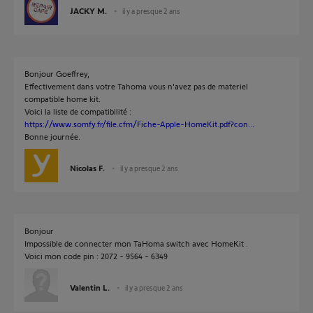
JACKY M.
il y a presque 2 ans
Bonjour Goeffrey,
Effectivement dans votre Tahoma vous n'avez pas de materiel
compatible home kit.
Voici la liste de compatibilité :
https://www.somfy.fr/file.cfm/Fiche-Apple-HomeKit.pdf?con...
Bonne journée.
Nicolas F.
il y a presque 2 ans
Bonjour
Impossible de connecter mon TaHoma switch avec HomeKit .
Voici mon code pin : 2072 - 9564 - 6349
Valentin L.
il y a presque 2 ans