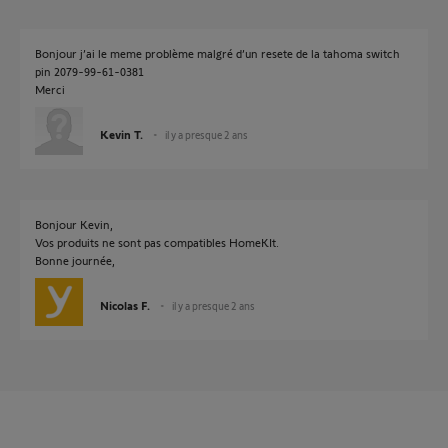
Bonjour j’ai le meme problème malgré d’un resete de la tahoma switch
pin 2079-99-61-0381
Merci
Kevin T.
il y a presque 2 ans
Bonjour Kevin,
Vos produits ne sont pas compatibles HomeKIt.
Bonne journée,
Nicolas F.
il y a presque 2 ans