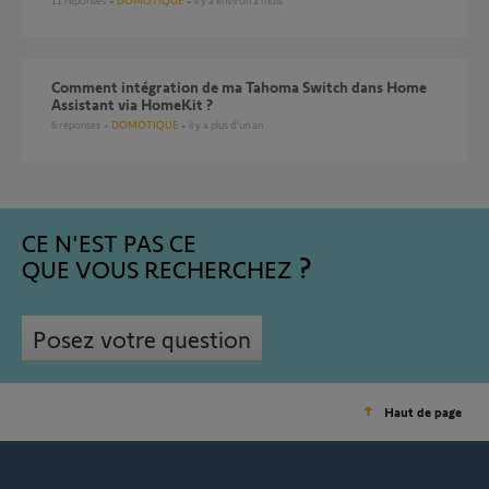
11
réponses
DOMOTIQUE
il y a environ 2 mois
Comment intégration de ma Tahoma Switch dans Home
Assistant via HomeKit ?
6
réponses
DOMOTIQUE
il y a plus d'un an
CE N'EST PAS CE
QUE VOUS RECHERCHEZ
Posez votre question
Haut de page