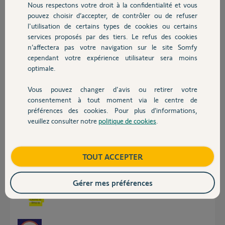
Nous respectons votre droit à la confidentialité et vous
Chauffage
Geoffrey D.
pouvez choisir d’accepter, de contrôler ou de refuser
il y a presque 2 ans
l'utilisation de certains types de cookies ou certains
Participer au fil de discussion
services proposés par des tiers. Le refus des cookies
Autres produits
n’affectera pas votre navigation sur le site Somfy
cependant votre expérience utilisateur sera moins
optimale.
Réponses
Vous pouvez changer d'avis ou retirer votre
Devis avec un pro
consentement à tout moment via le centre de
Bonjour Geoffrey
préférences des cookies. Pour plus d’informations,
Homekit utilise la Switch comme une passerelle pour trouver les
veuillez consulter notre
politique de cookies
.
matériels qu'il peut piloter.
Contact
Si vous n'avez pas de matériel dans la liste de compatibilité ci jointe, il n'y
a pas de liaison qui s'établit avec la switch
Boutique
TOUT ACCEPTER
https://service.somfy.com/downloads/fr_v5/fiche-partenair...
Gérer mes préférences