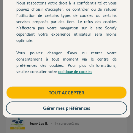
Nous respectons votre droit à la confidentialité et vous
Chauffage
Participer au fil de discussion
pouvez choisir d’accepter, de contrôler ou de refuser
l'utilisation de certains types de cookies ou certains
services proposés par des tiers. Le refus des cookies
Autres produits
n’affectera pas votre navigation sur le site Somfy
Réponses
cependant votre expérience utilisateur sera moins
optimale.
Bonjour
Vous pouvez changer d'avis ou retirer votre
Devis avec un pro
consentement à tout moment via le centre de
Essayez l'ajout avec l'option "sans télécommande".
préférences des cookies. Pour plus d’informations,
Si ça ne fonctionne pas, il faudra réinitialiser la motorisation avant de
veuillez consulter notre
politique de cookies
.
recommencer la procédure.
Contact
Bonne journée !
Boutique
TOUT ACCEPTER
Gérer mes préférences
Jean-Luc B.
il y a presque 2 ans