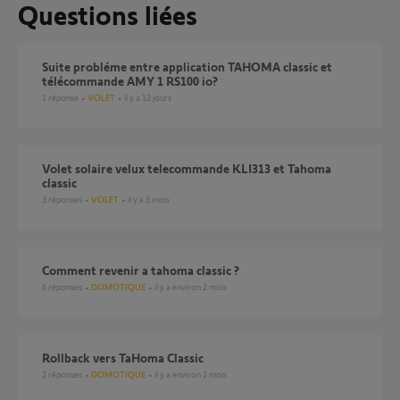
Questions liées
Suite probléme entre application TAHOMA classic et
télécommande AMY 1 RS100 io?
1
réponse
VOLET
il y a 12 jours
volet solaire velux telecommande KLI313 et Tahoma
classic
3
réponses
VOLET
il y a 3 mois
Comment revenir a tahoma classic ?
6
réponses
DOMOTIQUE
il y a environ 2 mois
Rollback vers TaHoma Classic
2
réponses
DOMOTIQUE
il y a environ 2 mois