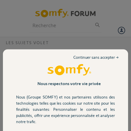
Particuliers
Professionnels
Forum
LES SUJETS VOLET
Volet
Perte liaison velux tahoma classic ?
Continuer sans accepter →
Bonjour,
Portail
Ma tahoma classic a perdu sa liaison avec le velux.
Lorsque je tente de réinstaller dans le menu "configuration" sur PC en
appuyant 3" sur le bouton "reset"de ma petite télécommande Velux
Garage
Nous respectons votre vie privée
io homecontrol qui fonctionne normalement j’obtient le message
"Erreur lors du transfert de la clé de sécurité io-homecontrol Aucune
Nous (Groupe SOMFY) et nos partenaires utilisons des
télécommade trouvée".
Sécurité
technologies telles que les cookies sur notre site pour les
Que faire
finalités suivantes: Personnaliser le contenu et les
Merci par avance
publicités, offrir une expérience personnalisée et analyser
Domotique
notre trafic.
daniel C.
il y a presque 2 ans