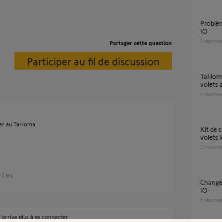
Problème avec la Tahoma et Smoove Origin
IO
2
réponse
Partager cette question
Participer au fil de discussion
TaHoma Switch – états erronés de tous les
volets 
4
réponse
uter au TaHoma.
Kit de connectivité : impossible d'ajouter mes
volets i
23
répons
e 2 ans
Changer de Tahoma et connexion aux volets
IO
6
réponse
n’arrive plus à se connecter