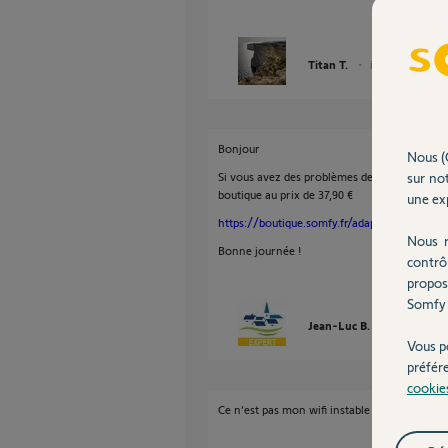
Titan T.
il y a presque 2 a
Bonjour
Nous (
Si vous avez des problèmes de wifi instable, j
sur not
boutique au prix de 37,90 €
une exp
https://boutique.somfy.fr/adaptateur-ethern
Nous r
Bonne journée !
contrô
propos
Somfy 
Jean-Luc B.
il y a presqu
Vous p
préfér
cookie
Ce n’est pas mon wifi instable mais plus la 