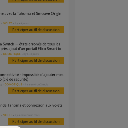
VOLET
il y a 4 jours
s
Participer au fil de discussion
après ajout d’un portail Elixo Smart io
DOMOTIQUE
il y a 18 jours
s
Participer au fil de discussion
o (clé de sécurité)
DOMOTIQUE
il y a environ 2 mois
es
Participer au fil de discussion
VOLET
il y a environ un mois
s
Participer au fil de discussion