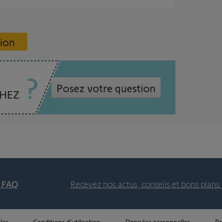
sion
Posez votre question
CHEZ
t FAQ
Recevez nos actus, conseils et bons plans 
les
Conditions d'utilisation
Données personnelles
Po