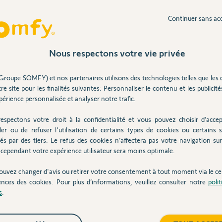
Continuer sans ac
ns
Inter
Nous respectons votre vie privée
Groupe SOMFY) et nos partenaires utilisons des technologies telles que les 
e vous conseille le câble ethernet vendu sur la
re site pour les finalités suivantes: Personnaliser le contenu et les publicités
érience personnalisée et analyser notre trafic.
et-rj-45-pour-...
espectons votre droit à la confidentialité et vous pouvez choisir d’accep
ler ou de refuser l'utilisation de certains types de cookies ou certains s
és par des tiers. Le refus des cookies n’affectera pas votre navigation sur 
cependant votre expérience utilisateur sera moins optimale.
e 2 ans
ouvez changer d'avis ou retirer votre consentement à tout moment via le ce
ences des cookies. Pour plus d’informations, veuillez consulter notre
poli
s
.
tahoma qui demande tjr de reconnecter le wifi