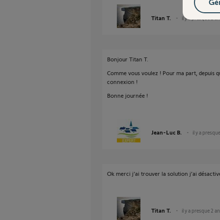
Gér
Titan T.
il y a presque 2 a
Bonjour Titan T.
Comme vous voulez ! Pour ma part, depuis que
connexion !
Bonne journée !
Jean-Luc B.
il y a presqu
Ok merci j’ai trouver la solution j’ai désacti
Titan T.
il y a presque 2 a