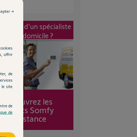
cepter →
vention d'un spécialiste
à mon domicile ?
cookies
, offrir
ter, de
ervices
le site
Découvrez les
ntre de
forfaits Somfy
tique de
Assistance