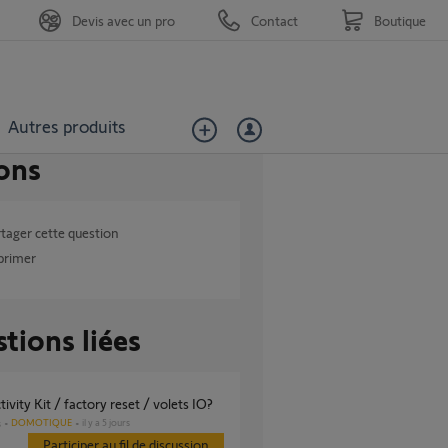
Devis avec un pro
Contact
Boutique
Autres produits
ons
tager cette question
primer
tions liées
tivity Kit / factory reset / volets IO?
DOMOTIQUE
il y a 5 jours
s
Participer au fil de discussion