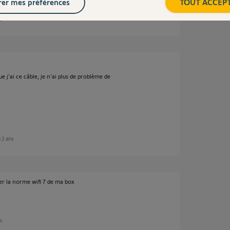
er mes préférences
TOUT ACCEP
ns
 j'ai ce câble, je n'ai plus de problème de
e 2 ans
ver la norme wifi 7 de ma box
ns