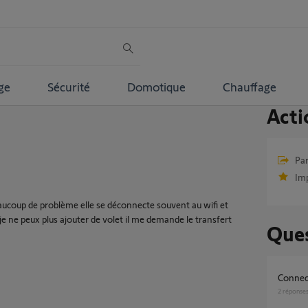
ge
Sécurité
Domotique
Chauffage
Acti
Par
Im
eaucoup de problème elle se déconnecte souvent au wifi et
 je ne peux plus ajouter de volet il me demande le transfert
Ques
Connec
2
réponse