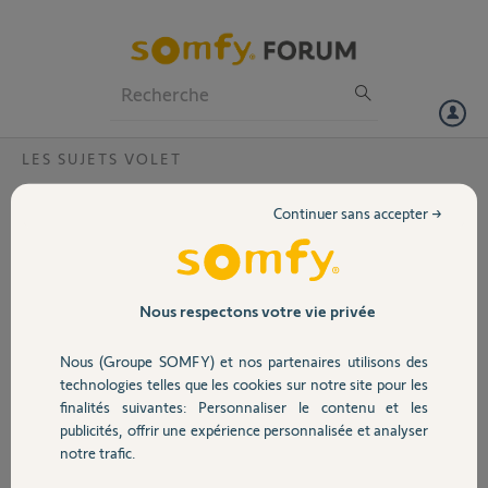
Particuliers
Professionnels
Forum
LES SUJETS VOLET
Volet
comment enlever l'axe de mon volet
Continuer sans accepter →
Bonjour, je voudrais remplacer le moteur de mon volet qui date car il y
Portail
a des caches en plastique de chaque côté.
merci cordialement Mr coudert
Garage
Nous respectons votre vie privée
Merci,
Nous (Groupe SOMFY) et nos partenaires utilisons des
Sécurité
Jean-paul C.
technologies telles que les cookies sur notre site pour les
il y a presque 2 ans
finalités suivantes: Personnaliser le contenu et les
Participer au fil de discussion
publicités, offrir une expérience personnalisée et analyser
Domotique
notre trafic.