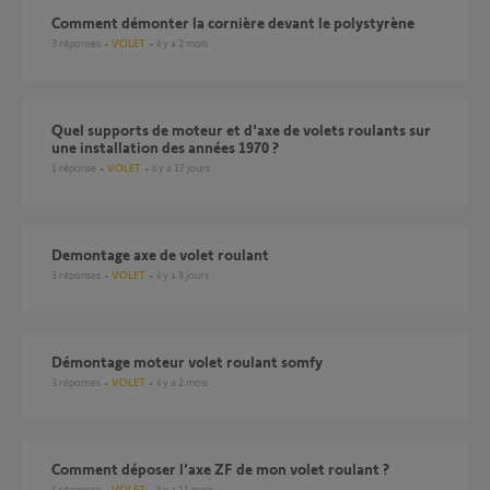
Comment démonter la cornière devant le polystyrène
3
réponses
VOLET
il y a 2 mois
Quel supports de moteur et d'axe de volets roulants sur
une installation des années 1970 ?
1
réponse
VOLET
il y a 17 jours
Demontage axe de volet roulant
3
réponses
VOLET
il y a 8 jours
Démontage moteur volet roulant somfy
3
réponses
VOLET
il y a 2 mois
Comment déposer l’axe ZF de mon volet roulant ?
4
réponses
VOLET
il y a 11 mois