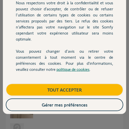
Nous respectons votre droit à la confidentialité et vous
Chauffage
Réponses
pouvez choisir d’accepter, de contrôler ou de refuser
l'utilisation de certains types de cookies ou certains
services proposés par des tiers. Le refus des cookies
Autres produits
Vous ne pensez pas qu'à minima une photo de l'axe avec vues sur les
n’affectera pas votre navigation sur le site Somfy
joues nous aideraient un peu à vous aider ?
cependant votre expérience utilisateur sera moins
Bonne journée
optimale.
Anonyme
Vous pouvez changer d'avis ou retirer votre
il y a presque 2 ans
Devis avec un pro
consentement à tout moment via le centre de
préférences des cookies. Pour plus d’informations,
veuillez consulter notre
politique de cookies
.
Contact
bonjour, et oubli de ma part pour la photo que je viens de
mettre.Cordialement a tous
Boutique
TOUT ACCEPTER
Gérer mes préférences