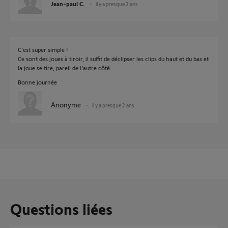
Jean-paul C.
il y a presque 2 ans
C'est super simple !
Ce sont des joues à tiroir, il suffit de déclipser les clips du haut et du bas et
la joue se tire, pareil de l'autre côté.
Bonne journée
Anonyme
il y a presque 2 ans
Questions liées