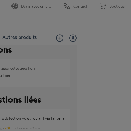
Devis avec un pro
Contact
Boutique
Autres produits
ons
tager cette question
primer
tions liées
VOLET
il y a environ 2 mois
es