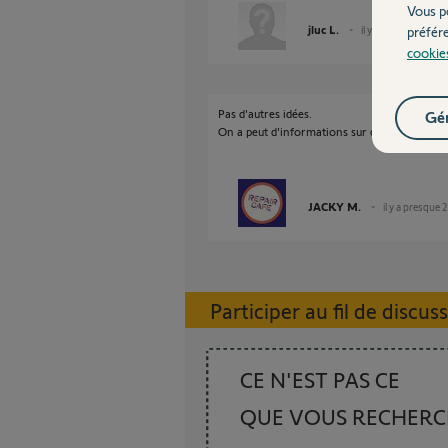
Vous p
jluc L.
il y a presque 2 ans
préfér
cookie
Pas d'autres idées.
Gér
On a peut d'informations sur ce matériel car 
JACKY M.
il y a presque 
Participer au fil de discus
CE N'EST PAS CE
QUE VOUS RECHER