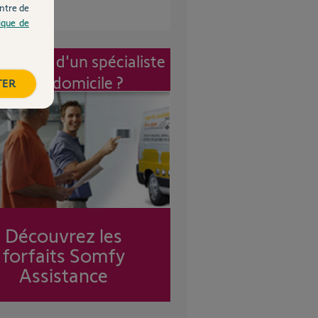
ntre de
tique de
vention d'un spécialiste
à mon domicile ?
TER
Découvrez les
forfaits Somfy
Assistance