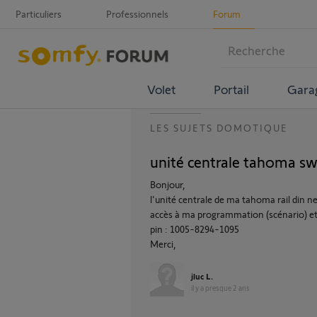
Particuliers
Professionnels
Forum
Volet
Portail
Gara
LES SUJETS DOMOTIQUE
unité centrale tahoma swi
Bonjour,
l'unité centrale de ma tahoma rail din ne 
accès à ma programmation (scénario) et 
pin : 1005-8294-1095
Merci,
jluc L.
il y a presque 2 ans