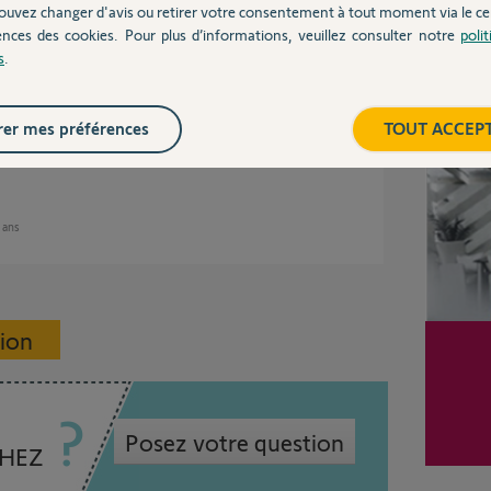
ouvez changer d'avis ou retirer votre consentement à tout moment via le ce
ences des cookies. Pour plus d’informations, veuillez consulter notre
poli
s
.
Inter
er mes préférences
TOUT ACCEP
il est réservé aux professionnels.
2 ans
sion
Posez votre question
CHEZ