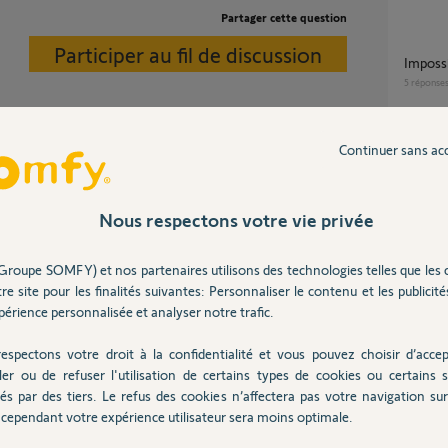
Partager cette question
Participer au fil de discussion
Imposs
5
réponse
Continuer sans ac
Suppression d'une ancien box TAHOMA V2
pour p
disjoncteur dans le tableau électrique.
dans u
ur marche.
48
répons
Nous respectons votre vie privée
2 ans
Groupe SOMFY) et nos partenaires utilisons des technologies telles que les 
Change
re site pour les finalités suivantes: Personnaliser le contenu et les publicités
13
répons
érience personnalisée et analyser notre trafic.
espectons votre droit à la confidentialité et vous pouvez choisir d’accep
ché et le voyant du bloc d'alimentation (power
Somfy 1870595 Tahoma Switch - Need help
ler ou de refuser l'utilisation de certains types de cookies ou certains s
to unlo
as utiliser mon téléphone notamment pour
és par des tiers. Le refus des cookies n’affectera pas votre navigation sur 
livraisons. Cdlt
6
réponse
cependant votre expérience utilisateur sera moins optimale.