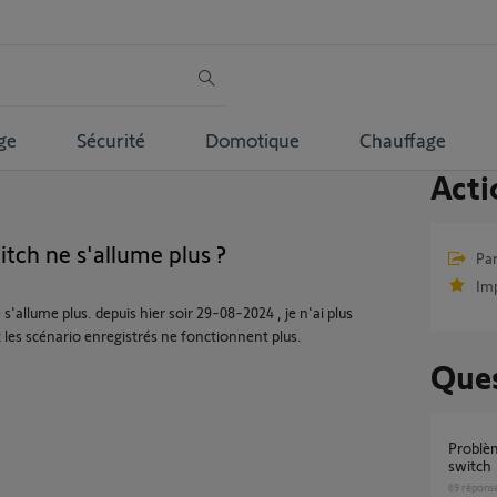
ge
Sécurité
Domotique
Chauffage
Acti
tch ne s'allume plus ?
Par
Im
s'allume plus. depuis hier soir 29-08-2024 , je n'ai plus
les scénario enregistrés ne fonctionnent plus.
Ques
Problème détection volet roulant via tahoma
switch
69
répons