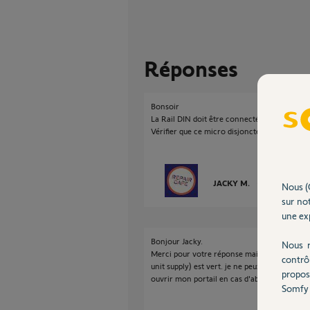
Réponses
Bonsoir
La Rail DIN doit être connectée sur un micro 
Vérifier que ce micro disjoncteur est bien s
JACKY M.
il y a presque 
Nous (
sur not
une exp
Bonjour Jacky.
Nous r
Merci pour votre réponse mais tout est bran
contrô
unit supply) est vert. je ne peux toujours p
propos
ouvrir mon portail en cas d'absence pour les 
Somfy 