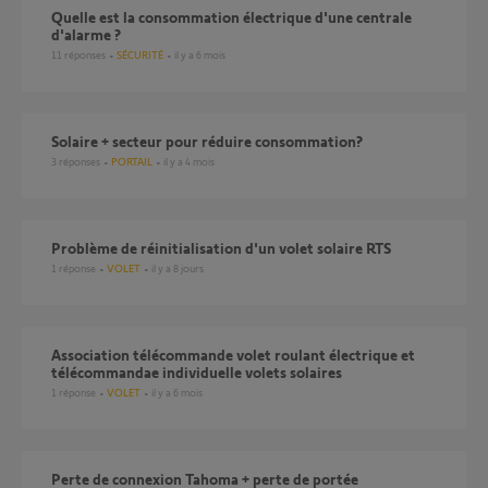
Quelle est la consommation électrique d'une centrale
d'alarme ?
11
réponses
SÉCURITÉ
il y a 6 mois
Solaire + secteur pour réduire consommation?
3
réponses
PORTAIL
il y a 4 mois
Problème de réinitialisation d'un volet solaire RTS
1
réponse
VOLET
il y a 8 jours
Association télécommande volet roulant électrique et
télécommandae individuelle volets solaires
1
réponse
VOLET
il y a 6 mois
perte de connexion Tahoma + perte de portée