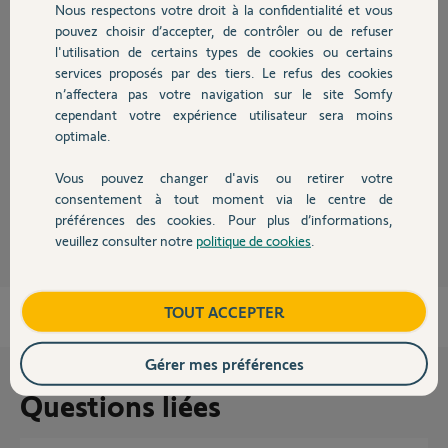
Nous respectons votre droit à la confidentialité et vous
Chauffage
pouvez choisir d’accepter, de contrôler ou de refuser
Réponses
l'utilisation de certains types de cookies ou certains
services proposés par des tiers. Le refus des cookies
Autres produits
n’affectera pas votre navigation sur le site Somfy
Non, il faudra changer le moteur par un 230v. Celui que vous avez est un
cependant votre expérience utilisateur sera moins
24v.
optimale.
Bonne journée à vous.
Vous pouvez changer d'avis ou retirer votre
Devis avec un pro
consentement à tout moment via le centre de
Anonyme
il y a presque 2 ans
préférences des cookies. Pour plus d’informations,
veuillez consulter notre
politique de cookies
.
Contact
Boutique
TOUT ACCEPTER
Gérer mes préférences
Questions liées