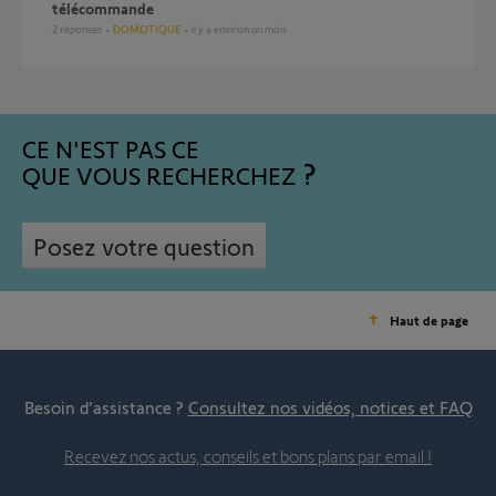
télécommande
2
réponses
DOMOTIQUE
il y a environ un mois
CE N'EST PAS CE
QUE VOUS RECHERCHEZ
Posez votre question
Haut de page
Besoin d’assistance ?
Consultez nos vidéos, notices et FAQ
Recevez nos actus, conseils et bons plans par email !