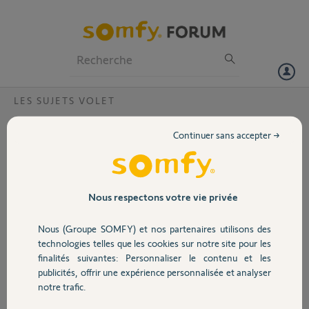
Particuliers
Professionnels
Forum
LES SUJETS VOLET
Volet
changé le système solaire pour mettre
Continuer sans accepter →
électrique
Portail
Bonjour, puis-je mettre mon volet de porte qui est solaire en volet
électrique sans changé de volet .
Garage
Merci pour votre réponse
Nous respectons votre vie privée
Merci,
Nous (Groupe SOMFY) et nos partenaires utilisons des
Sécurité
technologies telles que les cookies sur notre site pour les
Gilles G.
finalités suivantes: Personnaliser le contenu et les
il y a presque 2 ans
publicités, offrir une expérience personnalisée et analyser
Domotique
Participer au fil de discussion
notre trafic.