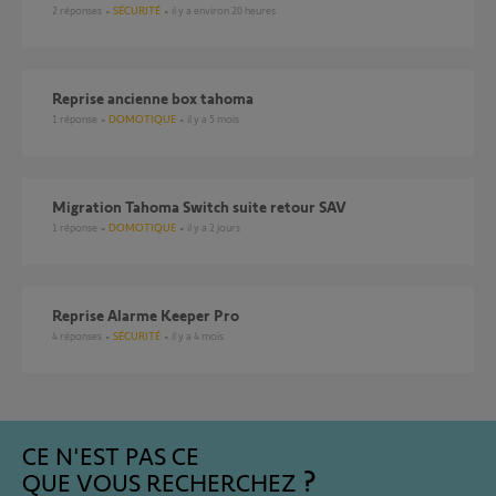
2
réponses
SÉCURITÉ
il y a environ 20 heures
reprise ancienne box tahoma
1
réponse
DOMOTIQUE
il y a 5 mois
Migration Tahoma Switch suite retour SAV
1
réponse
DOMOTIQUE
il y a 2 jours
Reprise Alarme Keeper Pro
4
réponses
SÉCURITÉ
il y a 4 mois
CE N'EST PAS CE
QUE VOUS RECHERCHEZ