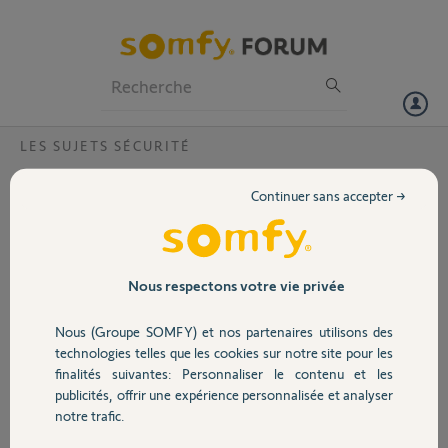
Particuliers
Professionnels
Forum
LES SUJETS SÉCURITÉ
Volet
Reprise de mon ancien matériel
Continuer sans accepter →
Bonjour,
Portail
J’utilise depuis de nombreuse année
le système d’alarme Somfy. La
Garage
Nous respectons votre vie privée
caméra intérieure n’arrivant plus à
se connecter à ma box j’en ai
Nous (Groupe SOMFY) et nos partenaires utilisons des
commander une nouvelle sur le site.
Sécurité
technologies telles que les cookies sur notre site pour les
Je me demandais si il existait un
finalités suivantes: Personnaliser le contenu et les
programme de récupération du
publicités, offrir une expérience personnalisée et analyser
matériel ou si je devait simplement
Domotique
notre trafic.
la mettre dans un bac pour matériel
électronique. Je suis certaine qu’elle