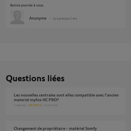
Bonne journée à vous.
Anonyme
il y a presque 2 ans
Questions liées
Les nouvelles centrales sont elles compatible avec l'ancien
materiel myfox HC PRO?
1
réponse
SÉCURITÉ
il y a 6 mois
Changement de propriétaire - matériel Somfy