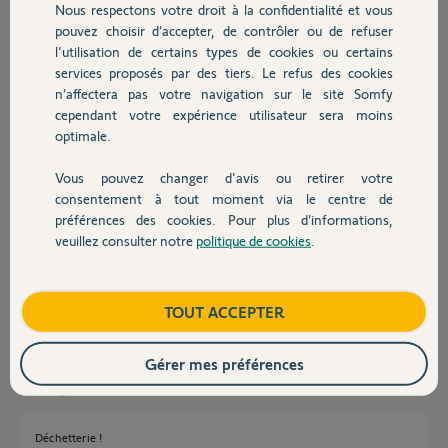
pourrait être reconditionnée par
Nous respectons votre droit à la confidentialité et vous
Chauffage
Somfy mais je ne sais pas si ça se
pouvez choisir d’accepter, de contrôler ou de refuser
fait.
l'utilisation de certains types de cookies ou certains
services proposés par des tiers. Le refus des cookies
Autres produits
Merci,
n’affectera pas votre navigation sur le site Somfy
cependant votre expérience utilisateur sera moins
optimale.
Vous pouvez changer d'avis ou retirer votre
Devis avec un pro
consentement à tout moment via le centre de
préférences des cookies. Pour plus d’informations,
veuillez consulter notre
politique de cookies
.
Noémie B.
Contact
il y a presque 2 ans
Participer au fil de discussion
Boutique
TOUT ACCEPTER
Gérer mes préférences
Réponses
Déchetterie !