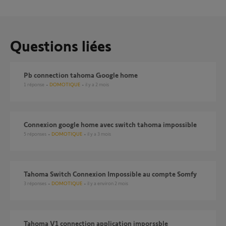
Questions liées
Pb connection tahoma Google home
1
réponse
DOMOTIQUE
il y a 2 mois
connexion google home avec switch tahoma impossible
5
réponses
DOMOTIQUE
il y a 3 mois
Tahoma Switch Connexion Impossible au compte Somfy
3
réponses
DOMOTIQUE
il y a environ 2 mois
Tahoma V1 connection application imporssble