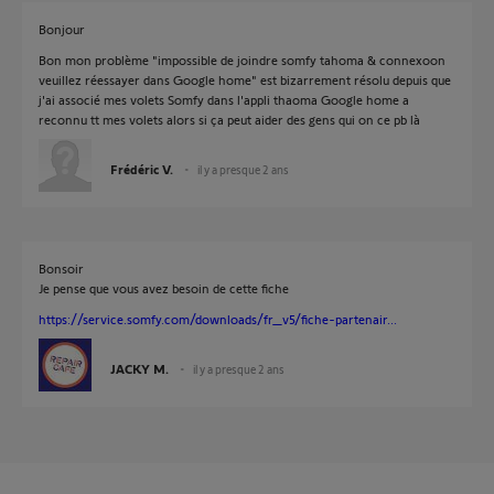
Bonjour
Bon mon problème "impossible de joindre somfy tahoma & connexoon
veuillez réessayer dans Google home" est bizarrement résolu depuis que
j'ai associé mes volets Somfy dans l'appli thaoma Google home a
reconnu tt mes volets alors si ça peut aider des gens qui on ce pb là
Frédéric V.
il y a presque 2 ans
Bonsoir
Je pense que vous avez besoin de cette fiche
https://service.somfy.com/downloads/fr_v5/fiche-partenair...
JACKY M.
il y a presque 2 ans