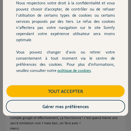
Nous respectons votre droit à la confidentialité et vous
Chauffage
pouvez choisir d’accepter, de contrôler ou de refuser
Rémi G.
l'utilisation de certains types de cookies ou certains
il y a presque 2 ans
services proposés par des tiers. Le refus des cookies
Autres produits
n’affectera pas votre navigation sur le site Somfy
cependant votre expérience utilisateur sera moins
Réponses
optimale.
Vous pouvez changer d'avis ou retirer votre
Devis avec un pro
Bonjour Rémi
consentement à tout moment via le centre de
Il faut la même adresse mail entre les deux applications.
préférences des cookies. Pour plus d’informations,
veuillez consulter notre
politique de cookies
.
Contact
JACKY M.
il y a presque 2 ans
Boutique
TOUT ACCEPTER
hoooo, je ne savais pas ! et ça m'a aussi permis de découvrir que j'avais
Gérer mes préférences
deux comptes chez somfy. Du coup j'ai désassocié la box tahoma d'un
compte pour la mettre sur mon compte qui a le meme mail que mon
compte google et effectivement, ça fonctionne ! c'est quand meme une
sacré limitation non ? mais bon, on fera avec !
merci