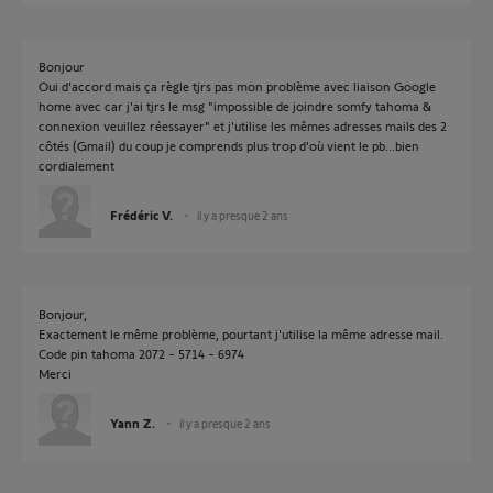
Bonjour
Oui d'accord mais ça règle tjrs pas mon problème avec liaison Google
home avec car j'ai tjrs le msg "impossible de joindre somfy tahoma &
connexion veuillez réessayer" et j'utilise les mêmes adresses mails des 2
côtés (Gmail) du coup je comprends plus trop d'où vient le pb...bien
cordialement
Frédéric V.
il y a presque 2 ans
Bonjour,
Exactement le même problème, pourtant j'utilise la même adresse mail.
Code pin tahoma 2072 - 5714 - 6974
Merci
Yann Z.
il y a presque 2 ans