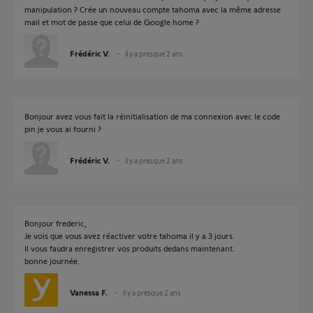
manipulation ? Crée un nouveau compte tahoma avec la même adresse
mail et mot de passe que celui de Google home ?
Frédéric V.
il y a presque 2 ans
Bonjour avez vous fait la réinitialisation de ma connexion avec le code
pin je vous ai fourni ?
Frédéric V.
il y a presque 2 ans
Bonjour frederic,
Je vois que vous avez réactiver votre tahoma il y a 3 jours.
Il vous faudra enregistrer vos produits dedans maintenant.
bonne journée.
Vanessa F.
il y a presque 2 ans