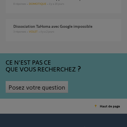
8
réponses
DOMOTIQUE
il y a 20 jours
Dissociation TaHoma avec Google impossible
3
réponses
VOLET
il y a 2 jours
CE N'EST PAS CE
QUE VOUS RECHERCHEZ
Posez votre question
Haut de page