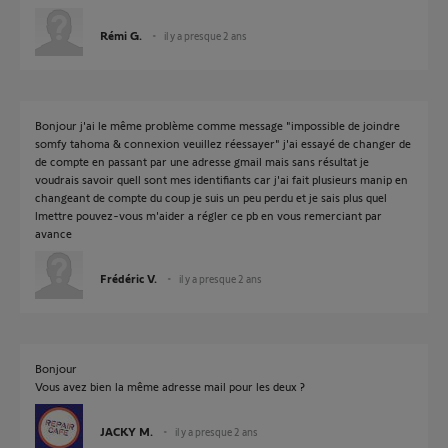
Rémi G.
il y a presque 2 ans
Bonjour j'ai le même problème comme message "impossible de joindre
somfy tahoma & connexion veuillez réessayer" j'ai essayé de changer de
de compte en passant par une adresse gmail mais sans résultat je
voudrais savoir quell sont mes identifiants car j'ai fait plusieurs manip en
changeant de compte du coup je suis un peu perdu et je sais plus quel
lmettre pouvez-vous m'aider a régler ce pb en vous remerciant par
avance
Frédéric V.
il y a presque 2 ans
Bonjour
Vous avez bien la même adresse mail pour les deux ?
JACKY M.
il y a presque 2 ans