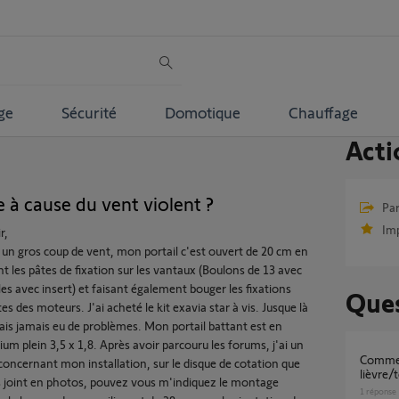
ge
Sécurité
Domotique
Chauffage
Acti
e à cause du vent violent ?
Par
Im
r,
à un gros coup de vent, mon portail c'est ouvert de 20 cm en
nt les pâtes de fixation sur les vantaux (Boulons de 13 avec
les avec insert) et faisant également bouger les fixations
Ques
es des moteurs. J'ai acheté le kit exavia star à vis. Jusque là
vais jamais eu de problèmes. Mon portail battant est en
um plein 3,5 x 1,8. Après avoir parcouru les forums, j'ai un
commercialisez vous toujours les boitiers
concernant mon installation, sur le disque de cotation que
lièvre/
s joint en photos, pouvez vous m'indiquez le montage
1
réponse