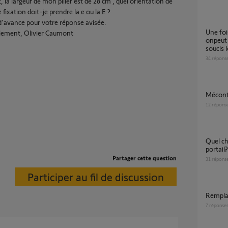
, la largeur de mon pilier est de 28 cm , quel orientation de
 fixation doit-je prendre la e ou la E ?
d'avance pour votre réponse avisée.
une fois fermé la pression se relache et
lement, Olivier Caumont
onpeut 
soucis l
34
répons
méco
12
répons
Quel choix pour installation motorisation de
portail?
Partager cette question
31
répons
Participer au fil de discussion
rempl
7
réponse