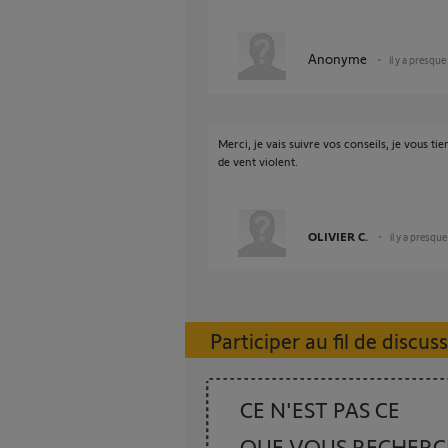
Anonyme
il y a presque
Merci, je vais suivre vos conseils, je vous ti
de vent violent.
OLIVIER C.
il y a presqu
Participer au fil de discus
CE N'EST PAS CE
QUE VOUS RECHER