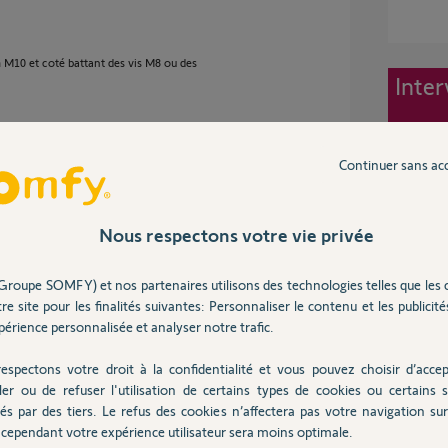
m M10 et coté battant des vis M8 ou des
Inter
Continuer sans ac
 2 ans
Nous respectons votre vie privée
.
Groupe SOMFY) et nos partenaires utilisons des technologies telles que les 
on à l'intérieur.
 taraudage M8 pour le portail.
re site pour les finalités suivantes: Personnaliser le contenu et les publicités
érience personnalisée et analyser notre trafic.
espectons votre droit à la confidentialité et vous pouvez choisir d’accep
ler ou de refuser l'utilisation de certains types de cookies ou certains s
e 2 ans
és par des tiers. Le refus des cookies n’affectera pas votre navigation sur 
cependant votre expérience utilisateur sera moins optimale.