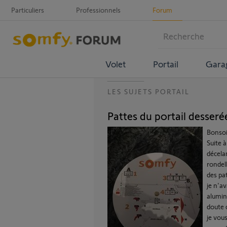
Particuliers
Professionnels
Forum
Volet
Portail
Gara
LES SUJETS PORTAIL
Pattes du portail desseré
Bonsoi
Suite 
décela
rondel
des pat
je n'a
alumini
doute 
je vou