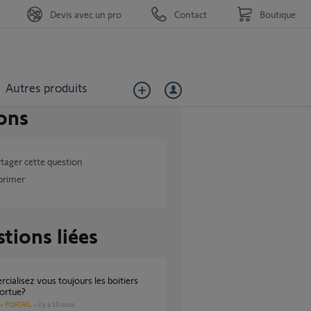
Devis avec un pro
Contact
Boutique
Autres produits
ons
tager cette question
primer
tions liées
tortue?
PORTAIL
il y a 10 mois