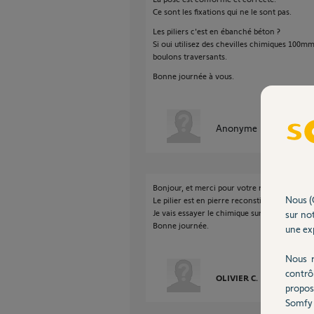
Ce sont les fixations qui ne le sont pas.
Les piliers c'est en ébanché béton ?
Si oui utilisez des chevilles chimiques 100m
boulons traversants.
Bonne journée à vous.
Anonyme
il y a presque
Bonjour, et merci pour votre réponse rapide
Nous (
Le pilier est en pierre reconstitué avec du bét
Je vais essayer le chimique sur le pilier et le
sur not
Bonne journée.
une exp
Nous r
contrô
OLIVIER C.
il y a presqu
propos
Somfy 