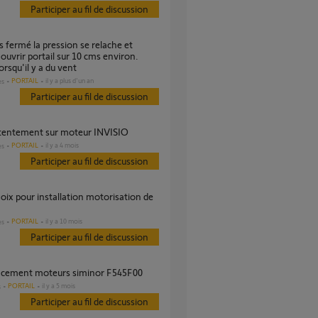
Participer au fil de discussion
ouvrir portail sur 10 cms environ.
orsqu'il y a du vent
PORTAIL
il y a plus d'un an
es
Participer au fil de discussion
ntentement sur moteur INVISIO
PORTAIL
il y a 4 mois
es
Participer au fil de discussion
PORTAIL
il y a 10 mois
es
Participer au fil de discussion
acement moteurs siminor F545F00
PORTAIL
il y a 5 mois
s
Participer au fil de discussion