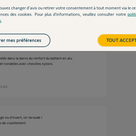
ouvez changer d'avis ou retirer votre consentement à tout moment via le ce
c'étaient quoi ?
ences des cookies. Pour plus d’informations, veuillez consulter notre
poli
s
.
 2 ans
er mes préférences
TOUT ACCEP
etés dans la barre du renfort du battant en alu.
 et rondelles avec chevilles nylons.
e 2 ans
ge ou d'insert, on taraude !
s de cisaillement.