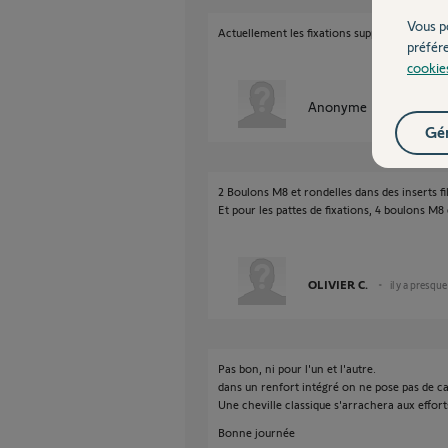
Vous p
Actuellement les fixations supports et pattes 
préfér
cookie
Anonyme
il y a presque
Gér
2 Boulons M8 et rondelles dans des inserts fil
Et pour les pattes de fixations, 4 boulons M8
OLIVIER C.
il y a presqu
Pas bon, ni pour l'un et l'autre.
dans un renfort intégré on ne pose pas de ca
Une cheville classique s'arrachera aux effort
Bonne journée