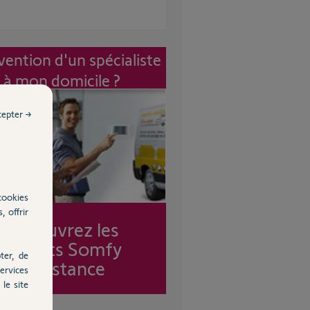
vention d'un spécialiste
à mon domicile ?
cepter →
cookies
, offrir
Découvrez les
forfaits Somfy
ter, de
Assistance
ervices
le site