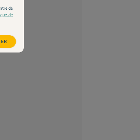
ntre de
tique de
TER