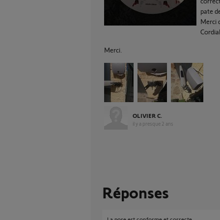
correct
pate de
Merci 
Cordia
Merci.
OLIVIER C.
il y a presque 2 ans
Réponses
La pose est conforme et correcte.