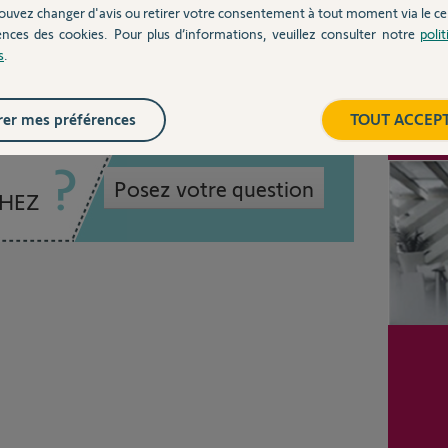
ouvez changer d'avis ou retirer votre consentement à tout moment via le ce
 ans
ences des cookies. Pour plus d’informations, veuillez consulter notre
poli
s
.
Inter
er mes préférences
TOUT ACCEP
Posez votre question
CHEZ