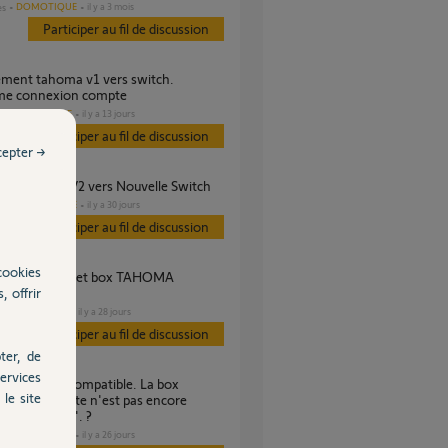
DOMOTIQUE
il y a 3 mois
es
Participer au fil de discussion
me connexion compte
DOMOTIQUE
il y a 13 jours
s
Participer au fil de discussion
cepter →
tion Tahoma V2 vers Nouvelle Switch
DOMOTIQUE
il y a 30 jours
es
Participer au fil de discussion
cookies
, offrir
H ?
DOMOTIQUE
il y a 28 jours
Participer au fil de discussion
ter, de
ervices
le site
ée à ce compte n'est pas encore
ible Tahoma". ?
DOMOTIQUE
il y a 26 jours
s