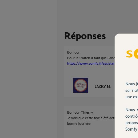
Réponses
Bonjour
Pour la Switch il faut que l'ancien propriétai
https://www.somfy.fr/assistance/faq?quest
Nous (
JACKY M.
il y a presque 
sur not
une exp
Nous r
Bonjour Thierry,
contrô
Je vois que cette box a été activer a votre n
propos
bonne journée
Somfy 