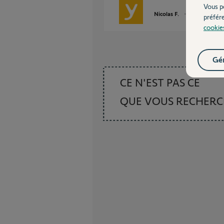
Vous p
Nicolas F.
il y a presque 2
préfér
cookie
Gér
CE N'EST PAS CE
QUE VOUS RECHER