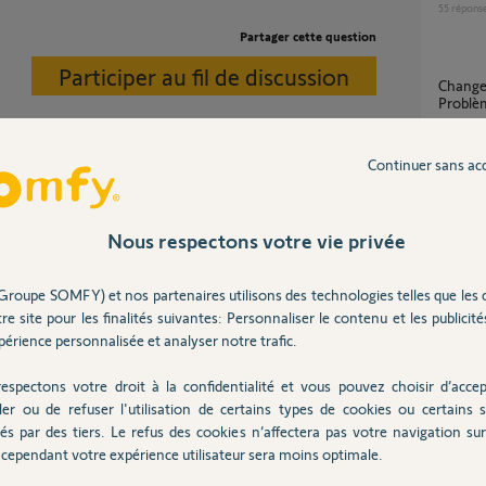
55
répons
Partager cette question
Participer au fil de discussion
Changement tahoma v1 vers switch.
Problè
5
réponse
Continuer sans ac
Migra
re applique la procédure ci jointe
ion=comment-rein...
32
répons
Nous respectons votre vie privée
Groupe SOMFY) et nos partenaires utilisons des technologies telles que les 
Association compte et box TAHOMA
2 ans
re site pour les finalités suivantes: Personnaliser le contenu et les publicités
SWITC
érience personnalisée et analyser notre trafic.
1
réponse
espectons votre droit à la confidentialité et vous pouvez choisir d’accep
ler ou de refuser l'utilisation de certains types de cookies ou certains s
om.
"Box associée non compatible. La box
és par des tiers. Le refus des cookies n’affectera pas votre navigation sur 
rattach
compat
cependant votre expérience utilisateur sera moins optimale.
7
réponse