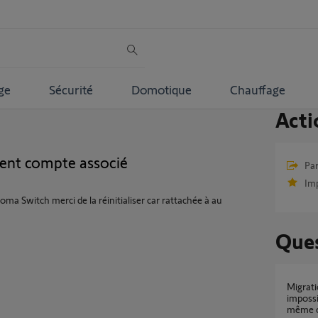
ge
Sécurité
Domotique
Chauffage
Acti
nt compte associé
Par
Im
oma Switch merci de la réinitialiser car rattachée à au
Ques
Migration TaHoma V1 vers TaHoma Switch
impossi
même 