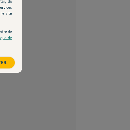
ter, de
ervices
le site
ntre de
tique de
TER