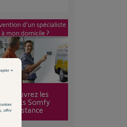
vention d'un spécialiste
à mon domicile ?
cepter →
Découvrez les
forfaits Somfy
cookies
Assistance
, offrir