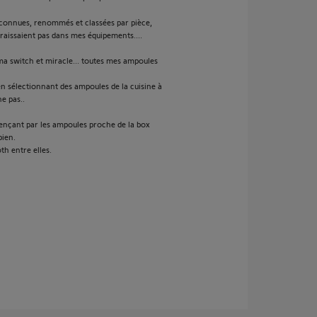
econnues, renommés et classées par pièce,
araissaient pas dans mes équipements....
ma switch et miracle... toutes mes ampoules
en sélectionnant des ampoules de la cuisine à
e pas..
nçant par les ampoules proche de la box
bien.
h entre elles.