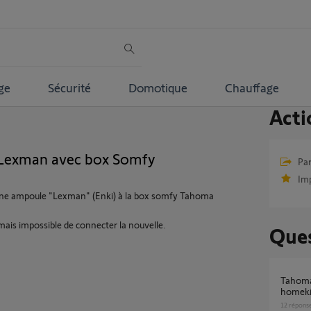
ge
Sécurité
Domotique
Chauffage
Acti
Lexman avec box Somfy
Par
Im
ne ampoule "Lexman" (Enki) à la box somfy Tahoma
ais impossible de connecter la nouvelle.
Ques
Tahoma switch problème connexion appel
homekit
12
répons