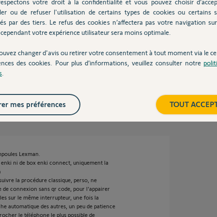
espectons votre droit à la confidentialité et vous pouvez choisir d’accep
ans
ler ou de refuser l'utilisation de certains types de cookies ou certains s
és par des tiers. Le refus des cookies n’affectera pas votre navigation sur 
cependant votre expérience utilisateur sera moins optimale.
ouvez changer d'avis ou retirer votre consentement à tout moment via le ce
mercie.
ences des cookies. Pour plus d’informations, veuillez consulter notre
poli
s
.
er mes préférences
TOUT ACCEP
ans
ampoules Lexman.
x enki ni de box enki connect, uniquement la
n
uivre la procédure classique, perso, ne
ure de connexion sans qr code, pour l'appairer
les sur le même interrupteur, une fois la
che automatique des autres, un peu de patience
procher le téléphone le plus possible de