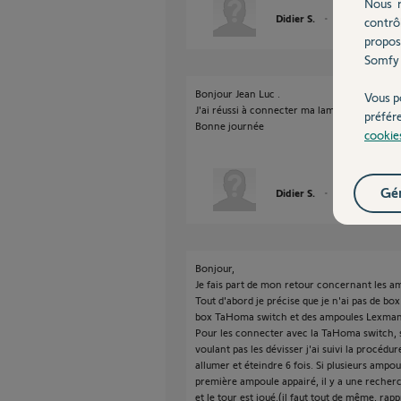
Nous r
Didier S.
il y a presque 2 
contrô
propos
Somfy 
Bonjour Jean Luc .
Vous p
J'ai réussi à connecter ma lampe, je vous re
préfér
Bonne journée
cookie
Gér
Didier S.
il y a presque 2 
Bonjour,
Je fais part de mon retour concernant les 
Tout d'abord je précise que je n'ai pas de bo
box TaHoma switch et des ampoules Lexma
Pour les connecter avec la TaHoma switch, s
voulant pas les dévisser j'ai suivi la procéd
allumer et éteindre 6 fois. Si plusieurs ampou
première ampoule appairé, il y a une recher
et le tour est joué.(il faut tout de même, rap