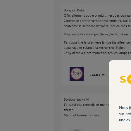
Bonjour Didier
Officiellement votre produit n'est pas compat
Comme le comportement est similaire aux amp
problème la semaine dernière lors de mes te
Pour résoudre mon problème j'ai fait la mani
J'ai supprimé la première lampe installée, p
appairage et relancé la recherche Zigbee.
Le système a alors trouvé toutes les lampes 
JACKY M.
il y a presque 
Bonjour Jacky.M
J'ai suivi vos conseils et maintenant ma 
Nous (
switch.
sur not
Merci et bonne journée
une exp