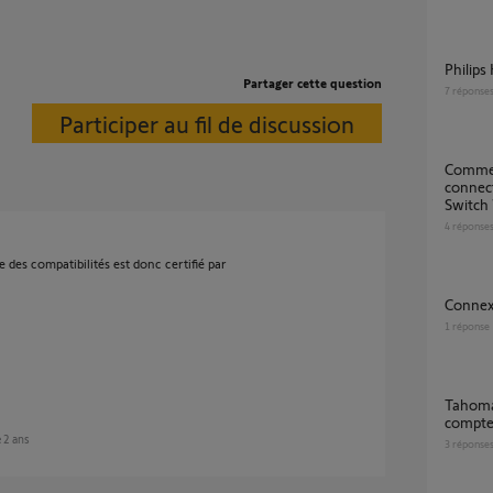
Philip
Partager cette question
7
réponse
Participer au fil de discussion
Comment changer de box Somfy kit de
connec
Switch 
4
réponse
te des compatibilités est donc certifié par
Conne
1
réponse
Tahoma Switch Connexion Impossible au
compte
e 2 ans
3
réponse