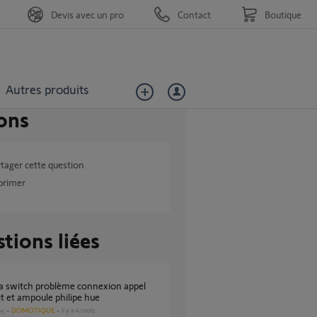
Devis avec un pro
Contact
Boutique
Autres produits
ons
tager cette question
primer
tions liées
 et ampoule philipe hue
DOMOTIQUE
il y a 4 mois
es