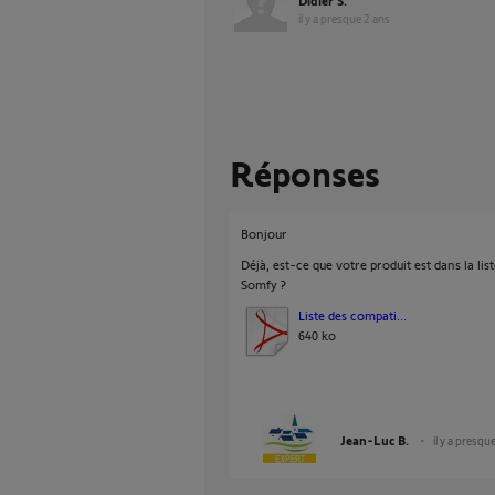
Didier S.
il y a presque 2 ans
Réponses
Bonjour
Déjà, est-ce que votre produit est dans la lis
Somfy ?
Liste des compati...
640 ko
Jean-Luc B.
il y a presqu