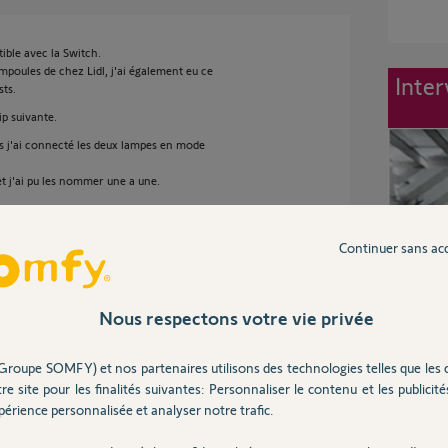
ible avec la Switch.
oules de chez Lidl, j'ai également eu ce
Inter
sts.
p suivante.
uis j'ai connecté les deux lampes en mode
et j'ai pu les nommer une a une.
Continuer sans ac
2 ans
Nous respectons votre vie privée
lampe Lexman fonctionne avec ma box Tahoma
Groupe SOMFY) et nos partenaires utilisons des technologies telles que les 
re site pour les finalités suivantes: Personnaliser le contenu et les publicités
érience personnalisée et analyser notre trafic.