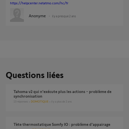
https://helpcenter.netatmo.com/hc/fr
Anonyme
il y a presque 2 ans
Questions liées
Tahoma v2 qui n'exécute plus les actions - problème de
synchronisation
13
réponses
DOMOTIQUE
il y a plus de 2 ans
Tète thermostatique Somfy IO : problème d'appairage