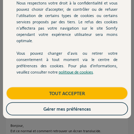
Nous respectons votre droit à la confidentialité et vous
Chauffage
pouvez choisir d’accepter, de contrôler ou de refuser
l'utilisation de certains types de cookies ou certains
Dominique V.
services proposés par des tiers. Le refus des cookies
Autres produits
il y a presque 2 ans
n’affectera pas votre navigation sur le site Somfy
Participer au fil de discussion
cependant votre expérience utilisateur sera moins
optimale.
Vous pouvez changer d'avis ou retirer votre
Réponses
Devis avec un pro
consentement à tout moment via le centre de
préférences des cookies. Pour plus d’informations,
veuillez consulter notre
politique de cookies
.
Contact
Ok, et en quoi pensez vous qu'on puisse vous aider ?
Bonne soirée
Boutique
TOUT ACCEPTER
Anonyme
il y a presque 2 ans
Gérer mes préférences
Bonjour,
Est ce normal et comment retrouver un écran translucide.