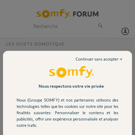
Particuliers
Professionnels
Forum
LES SUJETS DOMOTIQUE
Volet
Apparition de tache sur l’écran de mon
Continuer sans accepter →
thermostatNetAtmo
Portail
Bonjour,
Merci,
Garage
Nous respectons votre vie privée
Nous (Groupe SOMFY) et nos partenaires utilisons des
Sécurité
technologies telles que les cookies sur notre site pour les
finalités suivantes: Personnaliser le contenu et les
publicités, offrir une expérience personnalisée et analyser
Domotique
notre trafic.