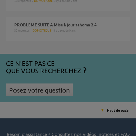
135
réponses
DOMOTIQUE
il y a plus de 2 ans
PROBLEME SUITE A Mise à jour tahoma 2.4
30
réponses
DOMOTIQUE
il y a plus de 9 ans
CE N'EST PAS CE
QUE VOUS RECHERCHEZ
Posez votre question
Haut de page
Besoin d’assistance ?
Consultez nos vidéos, notices et FAQ