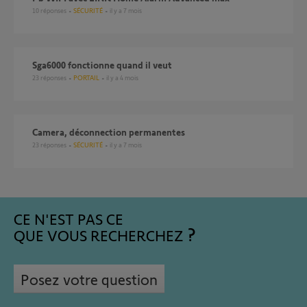
10
réponses
SÉCURITÉ
il y a 7 mois
Sga6000 fonctionne quand il veut
23
réponses
PORTAIL
il y a 4 mois
Camera, déconnection permanentes
23
réponses
SÉCURITÉ
il y a 7 mois
CE N'EST PAS CE
QUE VOUS RECHERCHEZ
Posez votre question