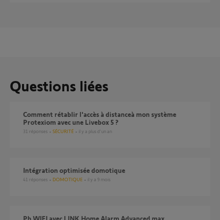
Questions liées
Comment rétablir l'accès à distanceà mon système
Protexiom avec une Livebox 5 ?
31
réponses
SÉCURITÉ
il y a plus d'un an
Intégration optimisée domotique
41
réponses
DOMOTIQUE
il y a 9 mois
Pb WIFI avec LINK Home Alarm Advanced max