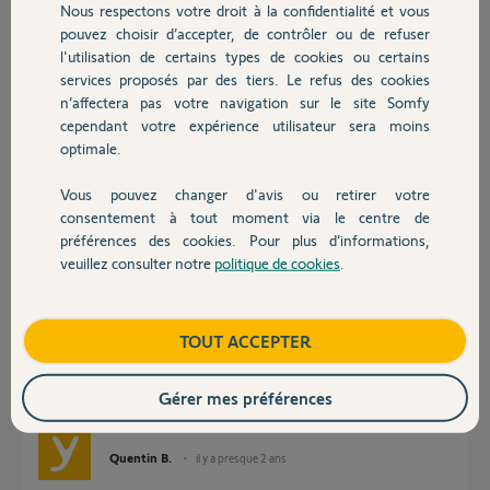
Nous respectons votre droit à la confidentialité et vous
Chauffage
pouvez choisir d’accepter, de contrôler ou de refuser
l'utilisation de certains types de cookies ou certains
Réponses
services proposés par des tiers. Le refus des cookies
Autres produits
n’affectera pas votre navigation sur le site Somfy
cependant votre expérience utilisateur sera moins
Bonjour Gilles,
optimale.
Vous pouvez changer d'avis ou retirer votre
Il faut activer la fonction soleil pour que cela fonctionne.
Devis avec un pro
consentement à tout moment via le centre de
préférences des cookies. Pour plus d’informations,
veuillez consulter notre
politique de cookies
.
Contact
Boutique
TOUT ACCEPTER
Gérer mes préférences
Bonne journée.
Quentin B.
il y a presque 2 ans