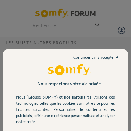
Particuliers
Professionnels
Forum
LES SUJETS AUTRES PRODUITS
Volet
Système SOLIRIS IB+ L'appareil ne se met
Continuer sans accepter →
plus en veille
Portail
Bonjour,
j'ai un système SOLIRIS IB+. Il est installé depuis plus d'un an. Depuis
Garage
un certain temps l'appareil ne se met plus en veille et l'affichage reste
Nous respectons votre vie privée
actif même au bout de 3 minutes. Que faut il faire?
Nous (Groupe SOMFY) et nos partenaires utilisons des
Merci,
Sécurité
technologies telles que les cookies sur notre site pour les
finalités suivantes: Personnaliser le contenu et les
Gilles D.
publicités, offrir une expérience personnalisée et analyser
Domotique
il y a presque 2 ans
notre trafic.
Participer au fil de discussion