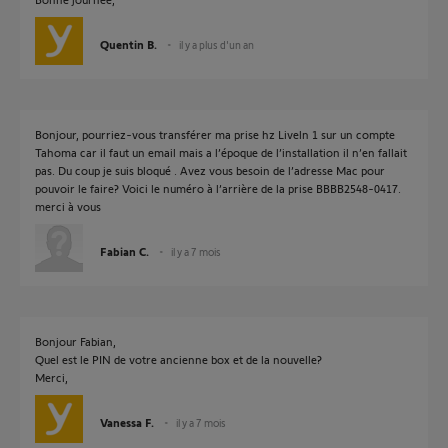
Quentin B.
il y a plus d'un an
Bonjour, pourriez-vous transférer ma prise hz Liveln 1 sur un compte
Tahoma car il faut un email mais a l’époque de l’installation il n’en fallait
pas. Du coup je suis bloqué . Avez vous besoin de l’adresse Mac pour
pouvoir le faire? Voici le numéro à l’arrière de la prise BBBB2548-0417.
merci à vous
Fabian C.
il y a 7 mois
Bonjour Fabian,
Quel est le PIN de votre ancienne box et de la nouvelle?
Merci,
Vanessa F.
il y a 7 mois