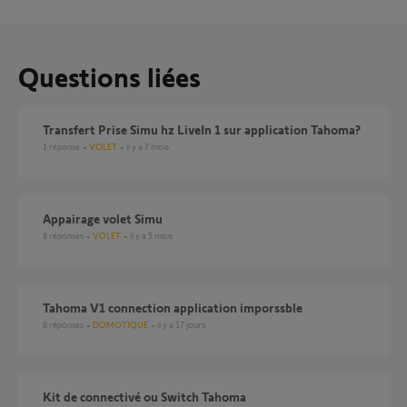
Questions liées
Transfert Prise Simu hz LiveIn 1 sur application Tahoma?
1
réponse
VOLET
il y a 7 mois
Appairage volet Simu
8
réponses
VOLET
il y a 5 mois
Tahoma V1 connection application imporssble
8
réponses
DOMOTIQUE
il y a 17 jours
Kit de connectivé ou Switch Tahoma