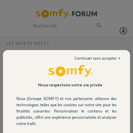
Particuliers
Professionnels
Forum
LES SUJETS VOLET
Volet
Je n'arrive pas à passer du simu Livein 1 à
Continuer sans accepter →
tahoma
Portail
Bonjour,
J'ai toujours utilisé l'application
Garage
Livein Simu pour gérer mes volets
Nous respectons votre vie privée
roulants.
Je n'ai jamais utilisé de livein2. Je
Nous (Groupe SOMFY) et nos partenaires utilisons des
Sécurité
loue actuellement mon
technologies telles que les cookies sur notre site pour les
appartement et ma locataire sur son iphone ne peut télécharger que
finalités suivantes: Personnaliser le contenu et les
la nouvelle application
publicités, offrir une expérience personnalisée et analyser
Domotique
tahoma. Ils me disent de mettre un email de livein2 mais je n'en ai
notre trafic.
jamais eu.
La locataire précédente semble