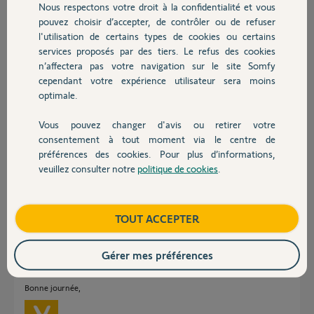
Nous respectons votre droit à la confidentialité et vous
Chauffage
avoir un email Livein mais l'application tahoma ne
pouvez choisir d’accepter, de contrôler ou de refuser
reconnaît pas son email.
l'utilisation de certains types de cookies ou certains
J'ai un plug Livein, je vous envoie des photos.
services proposés par des tiers. Le refus des cookies
Autres produits
Je n'arrive pas à trouver de solutions.
n’affectera pas votre navigation sur le site Somfy
Je vis à l'étranger c'est très difficile de gérer cela.
cependant votre expérience utilisateur sera moins
Merci d'avance!!!!!
optimale.
David L.
Vous pouvez changer d'avis ou retirer votre
il y a presque 2 ans
Devis avec un pro
consentement à tout moment via le centre de
Participer au fil de discussion
préférences des cookies. Pour plus d’informations,
veuillez consulter notre
politique de cookies
.
Contact
Réponses
Boutique
TOUT ACCEPTER
Bonjour David,
Gérer mes préférences
Merci de me communiquer le PIN de la box SIMU.
Bonne journée,