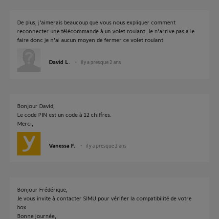
De plus, j'aimerais beaucoup que vous nous expliquer comment
reconnecter une télécommande à un volet roulant. Je n'arrive pas a le
faire donc je n'ai aucun moyen de fermer ce volet roulant.
David L.
il y a presque 2 ans
Bonjour David,
Le code PIN est un code à 12 chiffres.
Merci,
Vanessa F.
il y a presque 2 ans
Bonjour Frédérique,
Je vous invite à contacter SIMU pour vérifier la compatibilité de votre
box.
Bonne journée,