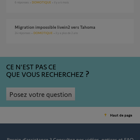
6
réponses
DOMOTIQUE
il y a 4 mois
migration impossible livein2 vers Tahoma
24
réponses
DOMOTIQUE
il y a plus de 2 ans
CE N'EST PAS CE
QUE VOUS RECHERCHEZ
Posez votre question
Haut de page
Besoin d’assistance ?
Consultez nos vidéos, notices et FAQ