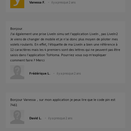
Vanessa F.
il y a presque 2 ans
Bonjour.
J’ai également une prise LiveIn simu set l’application LiveIn , pas LiveIn2
Je viens de changer de mobile et je n’ai donc plus moyen de piloter mes
volets roulants. En effet, l’étiquette de ma LiveIn a bien une référence à
12 caractères mais les 4 premiers sont des lettres qui ne peuvent pas être
saisis dans l’application ToHoma. Pourriez vous svp m’expliquer
comment faire ? Merci
Frédérique L.
il y a presque 2 ans
Bonjour Vanessa，sur mon application je peux lire que le code pin est
7461
David L.
il y a presque 2 ans