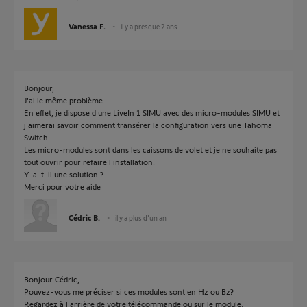
Vanessa F.
il y a presque 2 ans
Bonjour,
J'ai le même problème.
En effet, je dispose d'une LiveIn 1 SIMU avec des micro-modules SIMU et
j'aimerai savoir comment transérer la configuration vers une Tahoma
Switch.
Les micro-modules sont dans les caissons de volet et je ne souhaite pas
tout ouvrir pour refaire l'installation.
Y-a-t-il une solution ?
Merci pour votre aide
Cédric B.
il y a plus d'un an
Bonjour Cédric,
Pouvez-vous me préciser si ces modules sont en Hz ou Bz?
Regardez à l'arrière de votre télécommande ou sur le module.