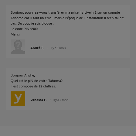
Bonjour, pourriez-vous transférer ma prise hz Liveln 1 sur un compte
Tahoma car il faut un email mais a l’époque de l’installation il n’en fallait
pas. Du coup je suis bloqué .
Le code PIN 9900
Merci
André F.
il y a 5 mois
Bonjour André,
Quel est le pIN de votre Tahoma?
Il est composé de 12 chiffres.
Vanessa F.
il y a 5 mois