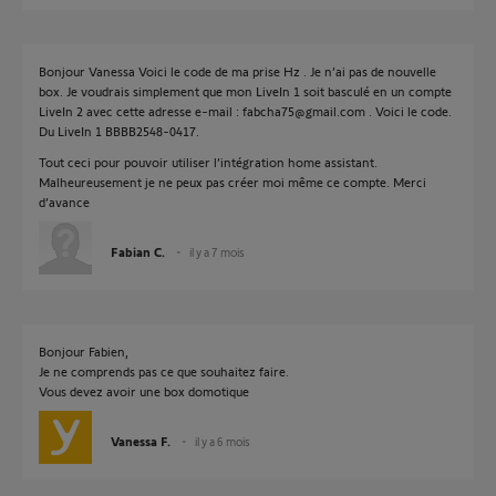
Bonjour Vanessa Voici le code de ma prise Hz . Je n’ai pas de nouvelle
box. Je voudrais simplement que mon LiveIn 1 soit basculé en un compte
LiveIn 2 avec cette adresse e-mail : fabcha75@gmail.com . Voici le code.
Du LiveIn 1 BBBB2548-0417.
Tout ceci pour pouvoir utiliser l’intégration home assistant.
Malheureusement je ne peux pas créer moi même ce compte. Merci
d’avance
Fabian C.
il y a 7 mois
Bonjour Fabien,
Je ne comprends pas ce que souhaitez faire.
Vous devez avoir une box domotique
Vanessa F.
il y a 6 mois