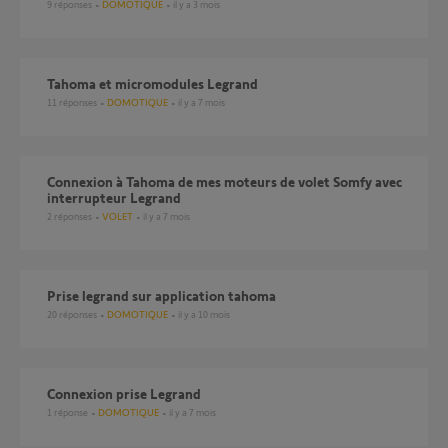
9
réponses
DOMOTIQUE
il y a 3 mois
Tahoma et micromodules Legrand
11
réponses
DOMOTIQUE
il y a 7 mois
Connexion à Tahoma de mes moteurs de volet Somfy avec
interrupteur Legrand
2
réponses
VOLET
il y a 7 mois
Prise legrand sur application tahoma
20
réponses
DOMOTIQUE
il y a 10 mois
Connexion prise Legrand
1
réponse
DOMOTIQUE
il y a 7 mois