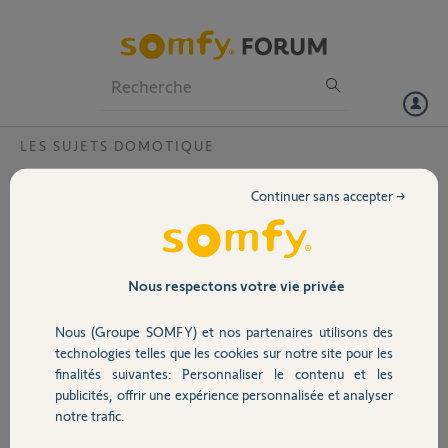
Particuliers
Professionnels
Forum
LES SUJETS DOMOTIQUE
Volet
Commander une prise connectée somfy
Continuer sans accepter →
avec un interupteur legrand
Portail
Bonjour,
Je souhaite acheter une tahoma switch, mais avant je veux être sure
Garage
Nous respectons votre vie privée
de quelques points.
Si je prends la Switch avec une prise connectée IO somfy, est ce que
Nous (Groupe SOMFY) et nos partenaires utilisons des
je pourrait la commander avec mes interupteur Legrand with
Sécurité
technologies telles que les cookies sur notre site pour les
netatmo? en ayant la prise sur la box somfy et mes inter sur la box
finalités suivantes: Personnaliser le contenu et les
legrand ?
publicités, offrir une expérience personnalisée et analyser
Domotique
notre trafic.
Merci,