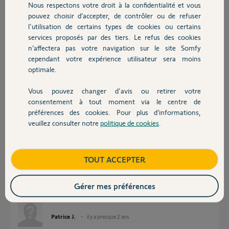
Nous respectons votre droit à la confidentialité et vous
Chauffage
Patrice J.
pouvez choisir d’accepter, de contrôler ou de refuser
il y a presque 2 ans
l'utilisation de certains types de cookies ou certains
services proposés par des tiers. Le refus des cookies
Autres produits
n’affectera pas votre navigation sur le site Somfy
Réponses
cependant votre expérience utilisateur sera moins
optimale.
Vous pouvez changer d'avis ou retirer votre
bonjour,
Devis avec un pro
consentement à tout moment via le centre de
non ce scénario n'est pas envisageable.
préférences des cookies. Pour plus d’informations,
veuillez consulter notre
politique de cookies
.
Contact
André N.
il y a presque 2 ans
Boutique
TOUT ACCEPTER
Ok, merci mais du coup a quoi sert la compatibilité Legrand, si je prends
un interrupteur connecté Legrand pour volet je ne pourrai pas non plus
Gérer mes préférences
commander les volets?
Patrice J.
il y a presque 2 ans