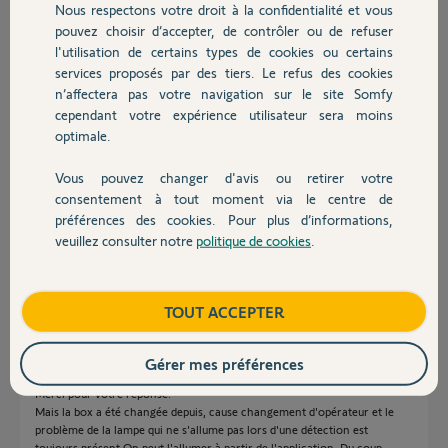
Nous respectons votre droit à la confidentialité et vous
Chauffage
Participer au fil de discussion
pouvez choisir d’accepter, de contrôler ou de refuser
l'utilisation de certains types de cookies ou certains
services proposés par des tiers. Le refus des cookies
Autres produits
n’affectera pas votre navigation sur le site Somfy
Réponses
cependant votre expérience utilisateur sera moins
optimale.
Bonjour Jean-Michel,
Vous pouvez changer d'avis ou retirer votre
Devis avec un pro
Il faudrait redémarrer votre box internet, ensuite faire un changement
consentement à tout moment via le centre de
de réseau wifi de votre caméra pour reprendre le même réseau.
préférences des cookies. Pour plus d’informations,
veuillez consulter notre
politique de cookies
.
Bonne journée.
Contact
Morgan F.
il y a presque 2 ans
Boutique
TOUT ACCEPTER
Gérer mes préférences
Bonjour
Merci pour votre réponse.
Mais la box a été changée depuis, cause changement d'opérateur et le
problème de la lampe qui ne s'allume pas lors d'une détection est
toujours présent.On peut l'allumer à partir de l'application. Du coup,