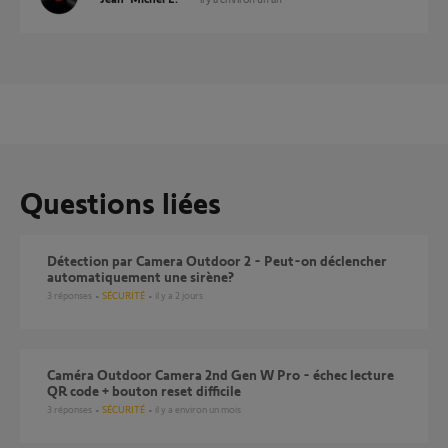
Questions liées
Détection par Camera Outdoor 2 - Peut-on déclencher
automatiquement une sirène?
3
réponses
SÉCURITÉ
il y a 2 jours
Caméra Outdoor Camera 2nd Gen W Pro - échec lecture
QR code + bouton reset difficile
3
réponses
SÉCURITÉ
il y a environ un mois