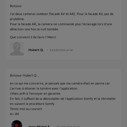
Bonjour
J'ai deux cameras outdoor (facade AV et AR). Pour la facade AV, pas de
problème.
Pour la facade AR, la camera ne commande plus l'éclairage lors d'une
détection une fois la nuit tombée.
Que convient il de faire ? Merci.
Hubert Q.
il y a environ un an
Bonjour Hubert Q. ,
en ce qui me concerne, je pensais que ma caméra était en panne car
j'arrivai à allumer la lumière avec l'application.
J'étais prêt à l'envoyer en garantie
En fait, il suffisait de la désinstaller de l'application Somfy et la réinstaller
en suivant la procédure Somfy.
Tenez moi au courant
A+ JM
Jean-Michel E.
il y a environ un an