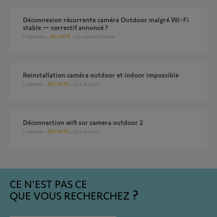
Déconnexion récurrente caméra Outdoor malgré Wi-Fi
stable — correctif annoncé ?
5
réponses
SÉCURITÉ
il y a environ 2 mois
Reinstallation caméra outdoor et indoor impossible
1
réponse
SÉCURITÉ
il y a 24 jours
Déconnection wifi sur camera outdoor 2
1
réponse
SÉCURITÉ
il y a 14 jours
CE N'EST PAS CE
QUE VOUS RECHERCHEZ