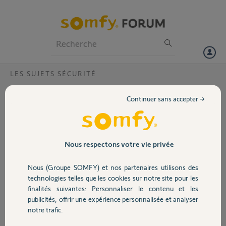
Particuliers
Professionnels
Forum
LES SUJETS SÉCURITÉ
Volet
camera outdoor -n'allume pas la lampe
Continuer sans accepter →
Bonjour,
Portail
Ma camera somfy outdoor fonctionne normalement au niveau
detection. Par contre lors de la détection elle n'allume plus la lampe
qui est connectée electriquement. Par contre via l'application, on
Garage
Nous respectons votre vie privée
peut l'allumer manuellement. De plus sur l'appli la lumière est
configurée pour s'allumer dès détection d'un intrus. Qu'y a t'il à faire?
Nous (Groupe SOMFY) et nos partenaires utilisons des
Merci
Sécurité
technologies telles que les cookies sur notre site pour les
finalités suivantes: Personnaliser le contenu et les
Merci,
publicités, offrir une expérience personnalisée et analyser
Domotique
notre trafic.
Jean-Michel E.
il y a presque 2 ans