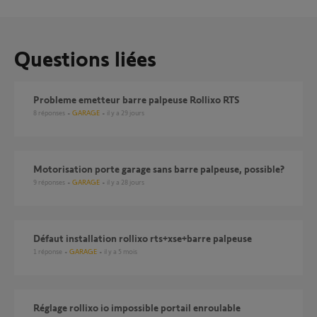
Questions liées
Probleme emetteur barre palpeuse Rollixo RTS
8
réponses
GARAGE
il y a 29 jours
Motorisation porte garage sans barre palpeuse, possible?
9
réponses
GARAGE
il y a 28 jours
défaut installation rollixo rts+xse+barre palpeuse
1
réponse
GARAGE
il y a 5 mois
Réglage rollixo io impossible portail enroulable