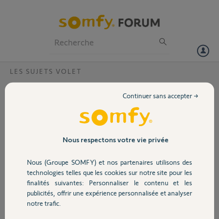
Particuliers
Professionnels
Forum
LES SUJETS VOLET
Volet
Barre palpeuse ROLLIXO io
Continuer sans accepter →
Bonjour, je souhaiterai supprimer la barre palpeuse ! cela est-il
Portail
possible ? si oui comment ? je vous remercie.
Roger
Garage
Nous respectons votre vie privée
Merci,
Nous (Groupe SOMFY) et nos partenaires utilisons des
Sécurité
Roger E.
technologies telles que les cookies sur notre site pour les
il y a presque 2 ans
finalités suivantes: Personnaliser le contenu et les
Participer au fil de discussion
publicités, offrir une expérience personnalisée et analyser
Domotique
notre trafic.