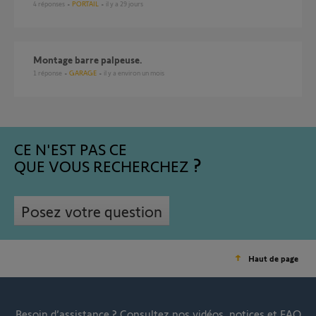
4
réponses
PORTAIL
il y a 29 jours
Montage barre palpeuse.
1
réponse
GARAGE
il y a environ un mois
CE N'EST PAS CE
QUE VOUS RECHERCHEZ
Posez votre question
Haut de page
Besoin d’assistance ?
Consultez nos vidéos, notices et FAQ