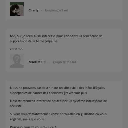
Charly
il y a presque 2 ans
bonjour je serai aussi intéressé pour connaitre la procédure de
suppression de la barre palpeuse
cdrlt mb
MAXIME B.
il y a presque 2 ans
Nous ne pouvons pas fournir sur un site public des infos illégales
susceptibles de causer des accidents graves voir plus.
Il est strictement interdit de neutraliser un système intrinsèque de
sécurité !
Si vous voulez transformer votre enroulable en guillotine ca vous
regarde, mais que vous !
Pourquoi voulez vous faire ca ?