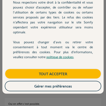
Nous respectons votre droit à la confidentialité et vous
Chauffage
Réponses
pouvez choisir d’accepter, de contrôler ou de refuser
l'utilisation de certains types de cookies ou certains
services proposés par des tiers. Le refus des cookies
Autres produits
Non c'est impossible.
n’affectera pas votre navigation sur le site Somfy
La palpeuse est obligatoire depuis 2018 et les récepteurs l'intègrent
cependant votre expérience utilisateur sera moins
intrinsèquement.
optimale.
Bonne journée à vous.
Vous pouvez changer d'avis ou retirer votre
Devis avec un pro
Charly
il y a presque 2 ans
consentement à tout moment via le centre de
préférences des cookies. Pour plus d’informations,
veuillez consulter notre
politique de cookies
.
Contact
Merci pour l'info, mais je pense malgré la loi qu'il y a possibilité de la
supprimer ?
Boutique
TOUT ACCEPTER
Roger E.
il y a presque 2 ans
Gérer mes préférences
Oui en effet c'est possible.