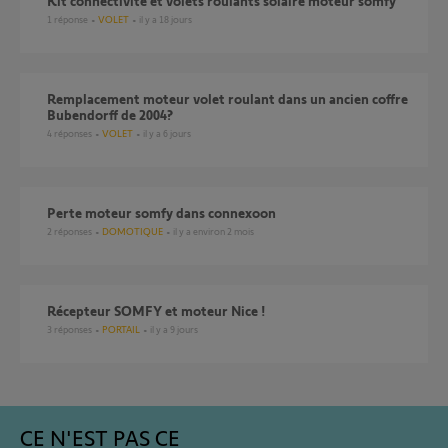
Kit connectivité et volets roulants solaire moteur somfy
1
réponse
VOLET
il y a 18 jours
Remplacement moteur volet roulant dans un ancien coffre
Bubendorff de 2004?
4
réponses
VOLET
il y a 6 jours
Perte moteur somfy dans connexoon
2
réponses
DOMOTIQUE
il y a environ 2 mois
Récepteur SOMFY et moteur Nice !
3
réponses
PORTAIL
il y a 9 jours
CE N'EST PAS CE