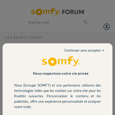
Particuliers
Professionnels
Forum
LES SUJETS VOLET
Volet
Domotique sur volet moteur Somfy
Continuer sans accepter →
Bonjour,
Portail
Je m'apprête à commander des volets roulants avec moteur Somfy
sans télécommande, c' est-à- dire avec interrupteurs fixes sur le mur
Garage
Nous respectons votre vie privée
et alimentes par voie électrique aux volets. Que dois-je acheter par la
suite si je veux pouvoir simuler une présence et les commander à
Nous (Groupe SOMFY) et nos partenaires utilisons des
distance lorsque je suis en vacances ou en déplacement svp?
Sécurité
technologies telles que les cookies sur notre site pour les
Merci,
finalités suivantes: Personnaliser le contenu et les
publicités, offrir une expérience personnalisée et analyser
Domotique
notre trafic.
Benoit G.
il y a presque 2 ans