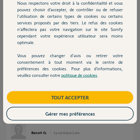
Nous respectons votre droit à la confidentialité et vous
Chauffage
Participer au fil de discussion
pouvez choisir d’accepter, de contrôler ou de refuser
l'utilisation de certains types de cookies ou certains
services proposés par des tiers. Le refus des cookies
Autres produits
Réponses
n’affectera pas votre navigation sur le site Somfy
cependant votre expérience utilisateur sera moins
optimale.
Ce sont donc des moteurs filaires ? Si oui, vous gagnerez en argent et en
Vous pouvez changer d'avis ou retirer votre
temps à acheter directement des moteurs natifs radio protocole IO.
Devis avec un pro
consentement à tout moment via le centre de
Bonne journée à vous
préférences des cookies. Pour plus d’informations,
veuillez consulter notre
politique de cookies
.
Contact
Charly
il y a presque 2 ans
Boutique
TOUT ACCEPTER
​Merci pour votre réponse, oui ce sont des moteurs filaires. D' accord,
Gérer mes préférences
que pourrais je faire avec ces moteurs radio Somfy IO en termes de
contrôle à distance autre que chez moi ? merci
Benoit G.
il y a presque 2 ans