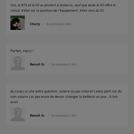
Oui, le RTS et le IO se pilotent à distance, sauf que seule le IO offre le
retour d'état sur la position de l'équipement. Allez vers du IO.
Charly
il y a presque 2 ans
Parfait, merci !
Benoit G.
il y a presque 2 ans
du coup j ai une autre question: solaire ou pas solaire? j etais parti sur du
non solaire car pas envie de devoir changer la batterie un jour.. A ton
avis?
Benoit G.
il y a presque 2 ans