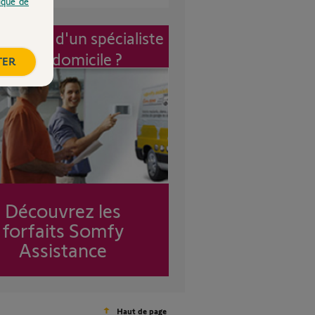
tique de
vention d'un spécialiste
à mon domicile ?
TER
Découvrez les
forfaits Somfy
Assistance
Haut de page