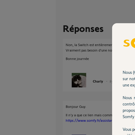
Réponses
Non, la Switch est entièrement didacticielle e
Vraiment pas besoin d'une notice !
Bonne journée
Nous (
sur not
Charly
il y a presque 2 ans
une exp
Nous r
contrô
Bonjour Guy.
propos
Il n'y a que ce lien mais comme l'a dit Coyot
Somfy 
https://www.somfy.fr/assistance/notices/d
Vous p