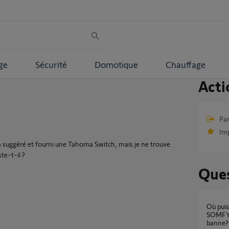
ge
Sécurité
Domotique
Chauffage
Acti
Par
Im
'a suggéré et fourni une Tahoma Switch, mais je ne trouve
te-t-il ?
Ques
Où puis-je trouver la notice du moteur
SOMFY M
banne?