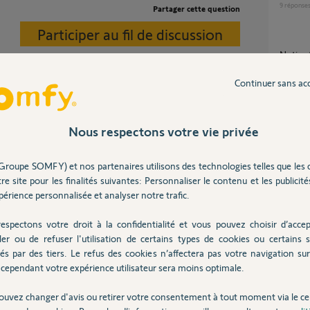
9
réponse
Partager cette question
Participer au fil de discussion
Notic
3
réponse
Continuer sans ac
t ludique.
Notice
Nous respectons votre vie privée
2
réponse
Groupe SOMFY) et nos partenaires utilisons des technologies telles que les 
re site pour les finalités suivantes: Personnaliser le contenu et les publicités
Problè
érience personnalisée et analyser notre trafic.
5
réponse
espectons votre droit à la confidentialité et vous pouvez choisir d’accep
ler ou de refuser l'utilisation de certains types de cookies ou certains s
Type d
és par des tiers. Le refus des cookies n’affectera pas votre navigation sur 
2
réponse
e tout se passe sur l'écran du smartphone.
cependant votre expérience utilisateur sera moins optimale.
omotique/box-dom...
ouvez changer d'avis ou retirer votre consentement à tout moment via le ce