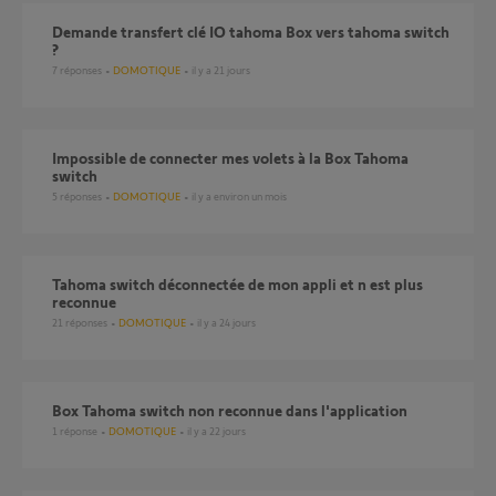
Demande transfert clé IO tahoma Box vers tahoma switch
?
7
réponses
DOMOTIQUE
il y a 21 jours
Impossible de connecter mes volets à la Box Tahoma
switch
5
réponses
DOMOTIQUE
il y a environ un mois
Tahoma switch déconnectée de mon appli et n est plus
reconnue
21
réponses
DOMOTIQUE
il y a 24 jours
Box Tahoma switch non reconnue dans l'application
1
réponse
DOMOTIQUE
il y a 22 jours