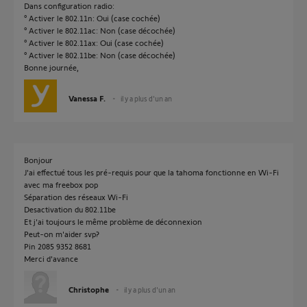
Dans configuration radio:
° Activer le 802.11n: Oui (case cochée)
° Activer le 802.11ac: Non (case décochée)
° Activer le 802.11ax: Oui (case cochée)
° Activer le 802.11be: Non (case décochée)
Bonne journée,
Vanessa F.
il y a plus d'un an
Bonjour
J'ai effectué tous les pré-requis pour que la tahoma fonctionne en Wi-Fi
avec ma freebox pop
Séparation des réseaux Wi-Fi
Desactivation du 802.11be
Et j'ai toujours le même problème de déconnexion
Peut-on m'aider svp?
Pin 2085 9352 8681
Merci d'avance
Christophe
il y a plus d'un an