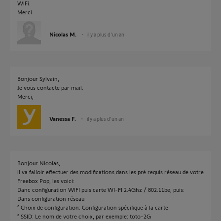
WiFi.
Merci
Nicolas M.
il y a plus d'un an
Bonjour Sylvain,
Je vous contacte par mail.
Merci,
Vanessa F.
il y a plus d'un an
Bonjour Nicolas,
il va falloir effectuer des modifications dans les pré requis réseau de votre
Freebox Pop, les voici:
Danc configuration WIFI puis carte WI-FI 2.4Ghz / 802.11be, puis:
Dans configuration réseau
° Choix de configuration: Configuration spécifique à la carte
° SSID: Le nom de votre choix, par exemple: toto-2G