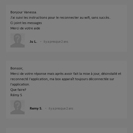
Bonjour Vanessa.
J'ai suivi les instructions pour le reconnecter au wifi, sans succès..
Ci joint les messages
Merci de votre aide
Ju L.
il y a presque 2 ans
Bonsoir,
Merci de votre réponse mais après avoir fait la mise à jour, désinstallé et
reconnecté l’application, ma box apparaît toujours déconnectée sur
l’application.
Que faire?
Rémy S
Remy S.
il y a presque 2 ans