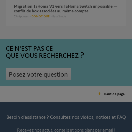
Migration TaHoma V1 vers TaHoma Switch impossible —
conflit de box associées au même compte
55
réponses
DOMOTIQUE
il y a 3 mois
CE N'EST PAS CE
QUE VOUS RECHERCHEZ
Posez votre question
Haut de page
Besoin d’assistance ?
Consultez nos vidéos, notices et FAQ
Recevez nos actus, conseils et bons plans par email !