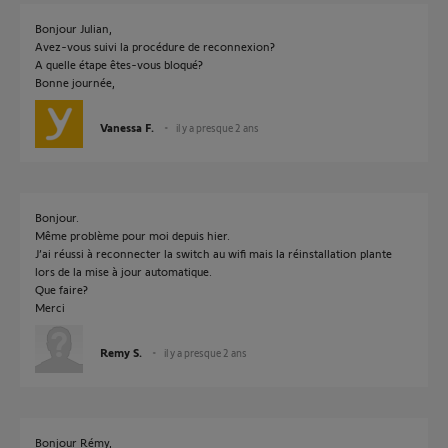
Bonjour Julian,
Avez-vous suivi la procédure de reconnexion?
A quelle étape êtes-vous bloqué?
Bonne journée,
Vanessa F.
il y a presque 2 ans
Bonjour.
Même problème pour moi depuis hier.
J’ai réussi à reconnecter la switch au wifi mais la réinstallation plante
lors de la mise à jour automatique.
Que faire?
Merci
Remy S.
il y a presque 2 ans
Bonjour Rémy,