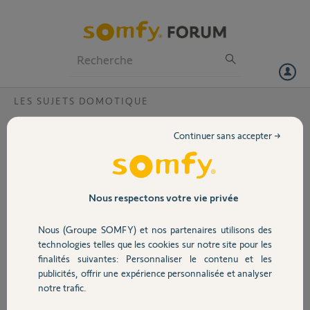
Particuliers
Professionnels
Forum
LES SUJETS DOMOTIQUE
Volet
Problème de connectivité box tahoma
Continuer sans accepter →
Switch
Portail
Bonjour,
Suite à l'installation de la box
Garage
Nous respectons votre vie privée
tahoma Switch je constate que la
led blanche du dessus clignote en
Nous (Groupe SOMFY) et nos partenaires utilisons des
permanence et la led rouge du
Sécurité
technologies telles que les cookies sur notre site pour les
dessous reste allumé fixe. En
finalités suivantes: Personnaliser le contenu et les
regardant les paramètres de ma box
publicités, offrir une expérience personnalisée et analyser
internet je vois que la tahoma
Domotique
notre trafic.
Switch est bien connectée. J'ai
réinitialisé plusieurs fois