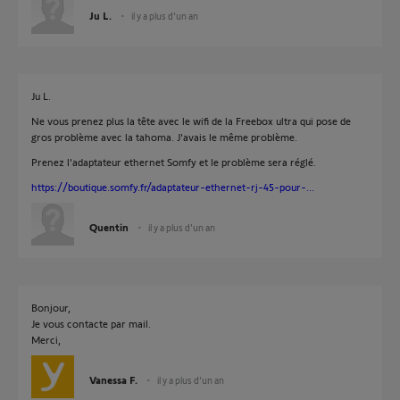
Ju L.
il y a plus d'un an
Ju L.
Ne vous prenez plus la tête avec le wifi de la Freebox ultra qui pose de
gros problème avec la tahoma. J'avais le même problème.
Prenez l'adaptateur ethernet Somfy et le problème sera réglé.
https://boutique.somfy.fr/adaptateur-ethernet-rj-45-pour-...
Quentin
il y a plus d'un an
Bonjour,
Je vous contacte par mail.
Merci,
Vanessa F.
il y a plus d'un an