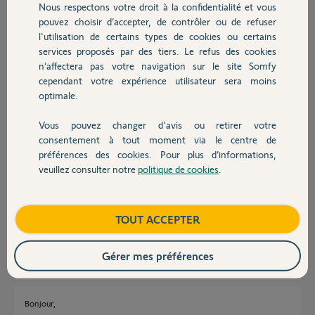
Nous respectons votre droit à la confidentialité et vous
l'installation via la technique du
Chauffage
pouvez choisir d’accepter, de contrôler ou de refuser
trombone sans succès. Je
l'utilisation de certains types de cookies ou certains
soupçonne donc un problème de
connexion au niveau des serveurs de chez Somfy. Si un membre du
services proposés par des tiers. Le refus des cookies
Autres produits
support passe par ici pourriez vous s'il vous plaît vérifier ce qui pose
n’affectera pas votre navigation sur le site Somfy
problème ?
cependant votre expérience utilisateur sera moins
optimale.
Le code pin de la tahoma est le 2060-5780-9497
Vous pouvez changer d'avis ou retirer votre
Je vous remercie,
Devis avec un pro
consentement à tout moment via le centre de
préférences des cookies. Pour plus d’informations,
Quentin
veuillez consulter notre
politique de cookies
.
Contact
Quentin
il y a presque 2 ans
Boutique
TOUT ACCEPTER
Réponses
Gérer mes préférences
Bonjour,