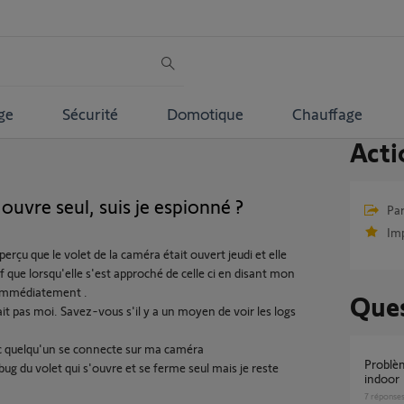
ge
Sécurité
Domotique
Chauffage
Acti
ouvre seul, suis je espionné ?
Par
Im
erçu que le volet de la caméra était ouvert jeudi et elle
uf que lorsqu'elle s'est approché de celle ci en disant mon
 immédiatement .
Ques
t pas moi. Savez-vous s'il y a un moyen de voir les logs
nc quelqu'un se connecte sur ma caméra
Problème ouverture volet caméra Somfy
ug du volet qui s'ouvre et se ferme seul mais je reste
indoor
7
réponse