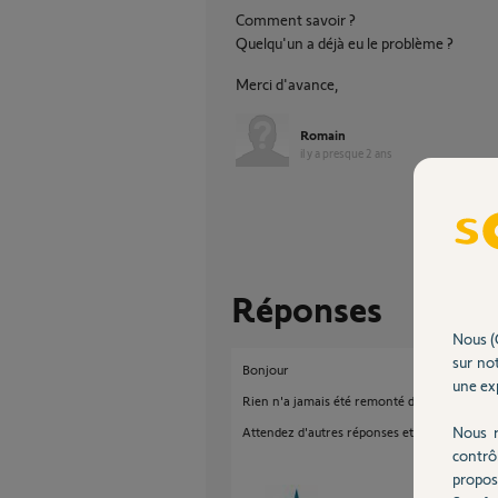
Comment savoir ?
Quelqu'un a déjà eu le problème ?
Merci d'avance,
Romain
il y a presque 2 ans
Réponses
Nous (
sur not
Bonjour
une exp
Rien n'a jamais été remonté de tel sur ce fo
Nous r
Attendez d'autres réponses et en attendant,
contrô
propos