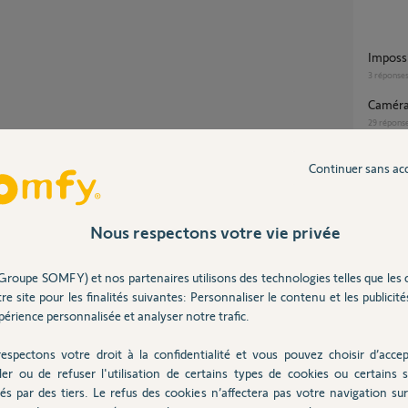
imposs
3
réponse
Caméra
29
répons
Probl
Continuer sans ac
11
répons
Partager cette question
Camera
Participer au fil de discussion
1
réponse
Nous respectons votre vie privée
Groupe SOMFY) et nos partenaires utilisons des technologies telles que les 
re site pour les finalités suivantes: Personnaliser le contenu et les publicités
érience personnalisée et analyser notre trafic.
rum.
Inter
espectons votre droit à la confidentialité et vous pouvez choisir d’accep
 débranchez la caméra !
ler ou de refuser l'utilisation de certains types de cookies ou certains s
és par des tiers. Le refus des cookies n’affectera pas votre navigation sur 