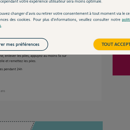
cependant votre expérience utilisateur sera moins optimale.
e 2 ans
ouvez changer d'avis ou retirer votre consentement à tout moment via le ce
ences des cookies. Pour plus d’informations, veuillez consulter notre
poli
s
.
er mes préférences
TOUT ACCEP
isateur sans pour autant les supprimer.
rme, enlever les piles, appuyez au moins 5s sur
lle et remettez les piles.
les pendant 24h
2 ans