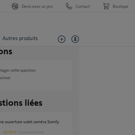
Devis avec un pro
Contact
Boutique
Autres produits
ons
tager cette question
primer
tions liées
SÉCURITÉ
il y a environ 2 mois
s