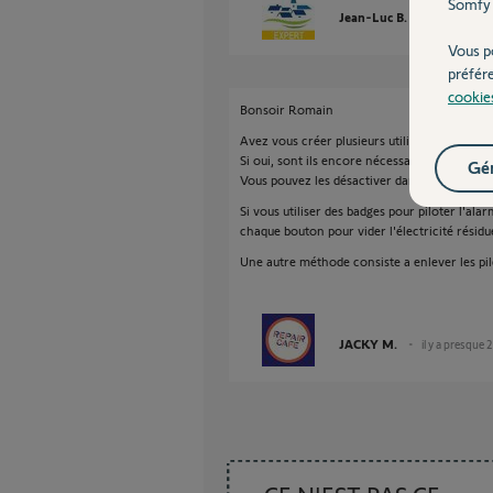
Somfy 
Jean-Luc B.
il y a presqu
Vous p
préfér
cookie
Bonsoir Romain
Avez vous créer plusieurs utilisateurs ?
Si oui, sont ils encore nécessaires ?
Gér
Vous pouvez les désactiver dans le menu util
Si vous utiliser des badges pour piloter l'ala
chaque bouton pour vider l'électricité résidue
Une autre méthode consiste a enlever les pi
JACKY M.
il y a presque 