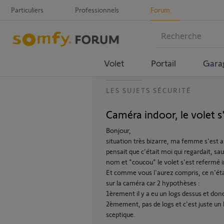
Particuliers
Professionnels
Forum
Volet
Portail
Gara
LES SUJETS SÉCURITÉ
Caméra indoor, le volet s'
Bonjour,
situation très bizarre, ma femme s'est ap
pensait que c'était moi qui regardait, sa
nom et "coucou" le volet s'est refermé
Et comme vous l'aurez compris, ce n'étai
sur la caméra car 2 hypothèses :
1èrement il y a eu un logs dessus et do
2èmement, pas de logs et c'est juste un b
sceptique.