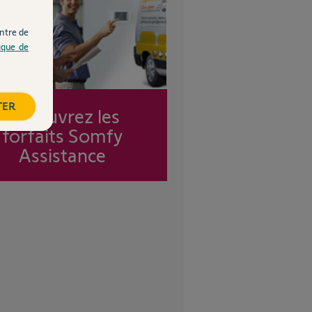
ntre de
tique de
TER
Découvrez les
forfaits Somfy
Assistance