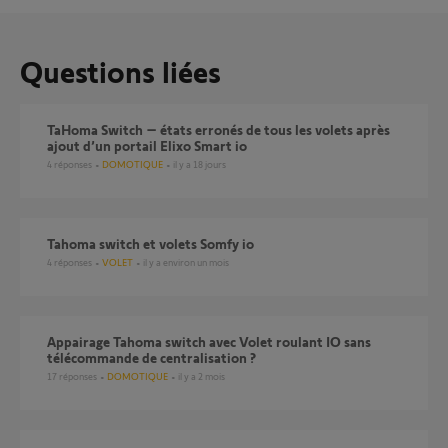
Questions liées
TaHoma Switch – états erronés de tous les volets après
ajout d’un portail Elixo Smart io
4
réponses
DOMOTIQUE
il y a 18 jours
Tahoma switch et volets Somfy io
4
réponses
VOLET
il y a environ un mois
Appairage Tahoma switch avec Volet roulant IO sans
télécommande de centralisation ?
17
réponses
DOMOTIQUE
il y a 2 mois