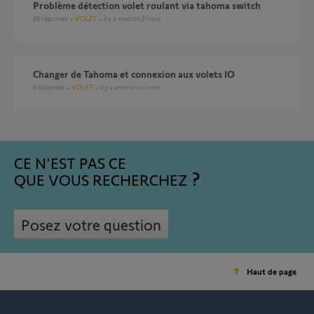
Problème détection volet roulant via tahoma switch
69
réponses
VOLET
il y a environ 2 mois
Changer de Tahoma et connexion aux volets IO
6
réponses
VOLET
il y a environ un mois
CE N'EST PAS CE
QUE VOUS RECHERCHEZ
Posez votre question
Haut de page