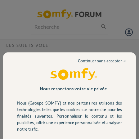
Particuliers
Professionnels
Forum
LES SUJETS VOLET
Volet
Je n'arrive pas à connecter mes volets IO
Continuer sans accepter →
sur tahoma switch
Portail
Bonjour,
Avant j'avais une box de connectivité. Cela fonctionnais
Garage
Nous respectons votre vie privée
parfaitement avec volets IO, 1 RTS et 2 volets VELUX. je ne l'ai plus.
J'ai installé une box tahoma switch, je n'arrive pas à connecté mes
Nous (Groupe SOMFY) et nos partenaires utilisons des
volets IO et les velux, même après plusieurs manipulations sur
Sécurité
technologies telles que les cookies sur notre site pour les
plusieurs jours.... Seul le RTS à été trouvé.
finalités suivantes: Personnaliser le contenu et les
Comment faire ?
publicités, offrir une expérience personnalisée et analyser
Domotique
notre trafic.
Merci,