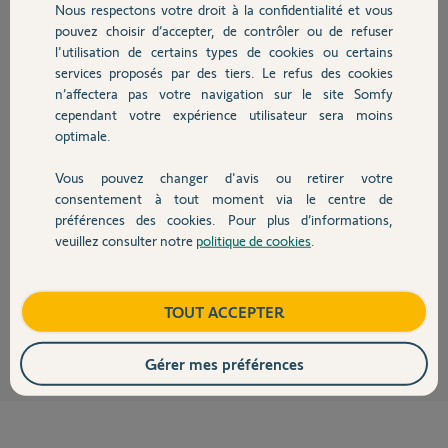
Nous respectons votre droit à la confidentialité et vous
Chauffage
Frederic L.
pouvez choisir d’accepter, de contrôler ou de refuser
il y a presque 2 ans
l'utilisation de certains types de cookies ou certains
Participer au fil de discussion
services proposés par des tiers. Le refus des cookies
Autres produits
n’affectera pas votre navigation sur le site Somfy
cependant votre expérience utilisateur sera moins
optimale.
Réponses
Vous pouvez changer d'avis ou retirer votre
Devis avec un pro
consentement à tout moment via le centre de
Il fallait faire un transfert de clè d'une box à l'autre.
préférences des cookies. Pour plus d’informations,
Maintenant vous êtes quitte à reseter vos équipements IO
veuillez consulter notre
politique de cookies
.
https://youtu.be/Ej-aFz1O6yE
après vous pourrez les affecter.
Contact
Bonne journée à vous
Boutique
TOUT ACCEPTER
Charly
il y a presque 2 ans
Gérer mes préférences