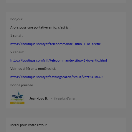
Bonjour
Alors pour une portative en io, c'est ici:
1 canal :
https://boutique.somfy.fr/telecommande-situo-1-io-arctic....
5 canaux :
https://boutique.somfy.fr/telecommande-situo-5-io-artic.html
Voir les différents modèles ici:
https://boutique.somfy.fr/catalogsearch/result/?q=t%C3%A9...
Bonne journée.
Jean-Luc B.
il y a plus d'un an
Merci pour votre retour.