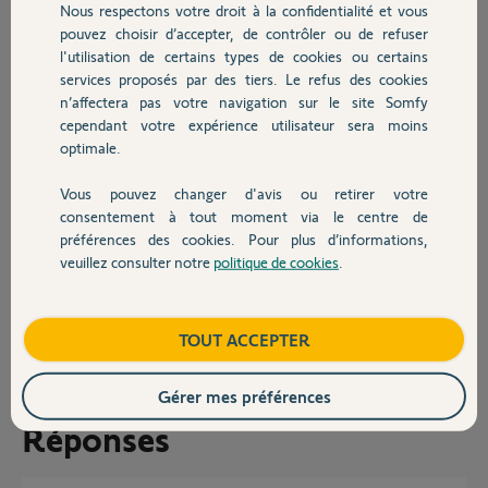
pose sur un gros socle à l'horizontale, un autre sur un socle rond à
Nous respectons votre droit à la confidentialité et vous
Chauffage
l'horizontale, et encore un autre sur un socle rond à la verticale...
pouvez choisir d’accepter, de contrôler ou de refuser
l'utilisation de certains types de cookies ou certains
Si quelqu'un peut m'aider à comprendre les diferences svp.
services proposés par des tiers. Le refus des cookies
Autres produits
n’affectera pas votre navigation sur le site Somfy
Mon but c'est d'acheter la version plus récente/performante.
cependant votre expérience utilisateur sera moins
optimale.
Merci
Vous pouvez changer d'avis ou retirer votre
Devis avec un pro
consentement à tout moment via le centre de
préférences des cookies. Pour plus d’informations,
veuillez consulter notre
politique de cookies
.
Contact
Marco X.
il y a presque 2 ans
Boutique
TOUT ACCEPTER
Participer au fil de discussion
Gérer mes préférences
Réponses