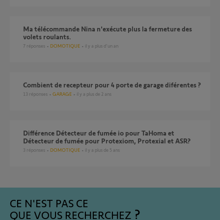
Ma télécommande Nina n'exécute plus la fermeture des
volets roulants.
7
réponses
DOMOTIQUE
il y a plus d'un an
combient de recepteur pour 4 porte de garage diférentes ?
13
réponses
GARAGE
il y a plus de 2 ans
différence Détecteur de fumée io pour TaHoma et
Détecteur de fumée pour Protexiom, Protexial et ASR?
3
réponses
DOMOTIQUE
il y a plus de 5 ans
CE N'EST PAS CE
QUE VOUS RECHERCHEZ