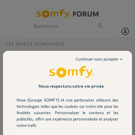
Particuliers
Professionnels
Forum
LES SUJETS DOMOTIQUE
Volet
Diferences entre les différents modèles
Continuer sans accepter →
Nina
Portail
Bonjour,
Je souhaite acquérir une
Garage
Nous respectons votre vie privée
télécommande Nina,
mais je suis perdu entre
Nous (Groupe SOMFY) et nos partenaires utilisons des
tous les modèles que je
Sécurité
technologies telles que les cookies sur notre site pour les
trouve en vente.
finalités suivantes: Personnaliser le contenu et les
publicités, offrir une expérience personnalisée et analyser
J'ai compris qu'il y a Nina
Domotique
notre trafic.
group et Nina timer, j'ai également compris que le timer est plus
complet, mais j'ai trouvé au moins 3 modèles de Nina timer, un qui se