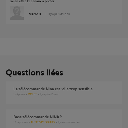
Jai en effet 11 canaux à piloter.
Marco X.
il y a plus d'un an
Questions liées
la télécommande Nina est-elle trop sensible
1
réponse
VOLET
il y a plus d'un an
Base télécommande NINA ?
14
réponses
AUTRES PRODUITS
il y a environ un an